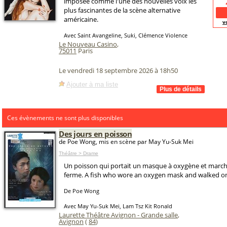
imposée comme l'une des nouvelles voix les
plus fascinantes de la scène alternative
américaine.
v
Avec Saint Avangeline, Suki, Clémence Violence
Le Nouveau Casino
,
75011
Paris
Le vendredi 18 septembre 2026 à 18h50
Ajouter à ma liste
Ces évènements ne sont plus disponibles
Des jours en poisson
de Poe Wong, mis en scène par May Yu-Suk Mei
Théâtre > Drame
Un poisson qui portait un masque à oxygène et marchai
ferme. A fish who wore an oxygen mask and walked o
De Poe Wong
Avec May Yu-Suk Mei, Lam Tsz Kit Ronald
Laurette Théâtre Avignon - Grande salle
,
Avignon
(
84
)