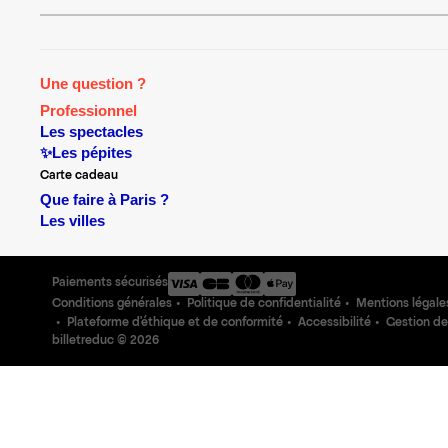
Une question ?
Professionnel
Les spectacles
✨Les pépites
Carte cadeau
Que faire à Paris ?
Les villes
Paiements sécurisés
Conditions générales
Politique de confidentialité
Mentions légale
Plateforme d'éthique et de conformité
Accessibilité
Gestion de
billetreduc ©
2026