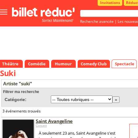
Invitations
Réduc
Bouton
menu
Sortez Maintenant!
principale
Recherche avancée
|
Les nouvea
Théâtre
Comédie
Humour
Comedy Club
Spectacle
Suki
Artiste "suki"
Filtrer ma recherche
Catégorie:
3 événements trouvés
Saint Avangeline
Concert
À seulement 23 ans, Saint Avangeline s'est