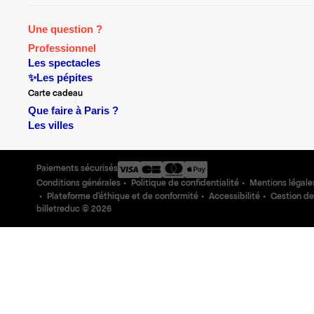
Une question ?
Professionnel
Les spectacles
✨Les pépites
Carte cadeau
Que faire à Paris ?
Les villes
Paiements sécurisés
Conditions générales
Politique de confidentialité
Mentions légale
Plateforme d'éthique et de conformité
Accessibilité
Gestion de
billetreduc ©
2026