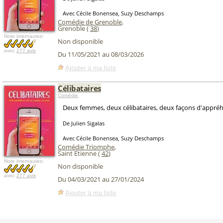
Avec Cécile Bonensea, Suzy Deschamps
Comédie de Grenoble
,
Grenoble (
38
)
Note internautes:
Non disponible
avec
277 avis
Du 11/05/2021 au 08/03/2026
Ajouter à ma liste
Célibataires
Comédie
Deux femmes, deux célibataires, deux façons d'appré
De Julien Sigalas
Avec Cécile Bonensea, Suzy Deschamps
Comédie Triomphe
,
Saint Etienne (
42
)
Note internautes:
Non disponible
avec
277 avis
Du 04/03/2021 au 27/01/2024
Ajouter à ma liste