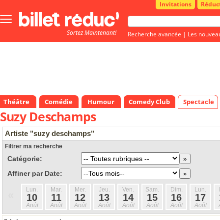
Invitations
Réduc
Bouton
menu
Sortez Maintenant!
principale
Recherche avancée
|
Les nouvea
Théâtre
Comédie
Humour
Comedy Club
Spectacle
Suzy Deschamps
Artiste "suzy deschamps"
Filtrer ma recherche
Catégorie:
Affiner par Date:
Lun.
Mar.
Mer.
Jeu.
Ven.
Sam.
Dim.
Lun.
«
10
11
12
13
14
15
16
17
Août
Août
Août
Août
Août
Août
Août
Août