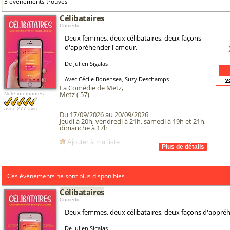
3 événements trouvés
Célibataires
Comédie
Deux femmes, deux célibataires, deux façons
d'appréhender l'amour.
De Julien Sigalas
Avec Cécile Bonensea, Suzy Deschamps
v
La Comédie de Metz
,
Metz (
57
)
Note internautes:
avec
277 avis
Du 17/09/2026 au 20/09/2026
Jeudi à 20h, vendredi à 21h, samedi à 19h et 21h,
dimanche à 17h
Ajouter à ma liste
Ces évènements ne sont plus disponibles
Célibataires
Comédie
Deux femmes, deux célibataires, deux façons d'appré
De Julien Sigalas