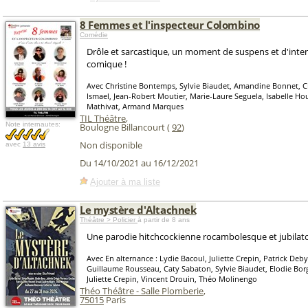
8 Femmes et l'inspecteur Colombino
Comédie
Drôle et sarcastique, un moment de suspens et d'inte
comique !
Avec Christine Bontemps, Sylvie Biaudet, Amandine Bonnet, Ch
Ismael, Jean-Robert Moutier, Marie-Laure Seguela, Isabelle H
Mathivat, Armand Marques
TIL Théâtre
,
Note internautes:
Boulogne Billancourt (
92
)
Non disponible
avec
13 avis
Du 14/10/2021 au 16/12/2021
Ajouter à ma liste
Le mystère d'Altachnek
Théâtre > Policier
à partir de 8 ans
Une parodie hitchcockienne rocambolesque et jubilatoi
Avec En alternance : Lydie Bacoul, Juliette Crepin, Patrick Deb
Guillaume Rousseau, Caty Sabaton, Sylvie Biaudet, Elodie Borg
Juliette Crepin, Vincent Drouin, Théo Molinengo
Théo Théâtre - Salle Plomberie
,
75015
Paris