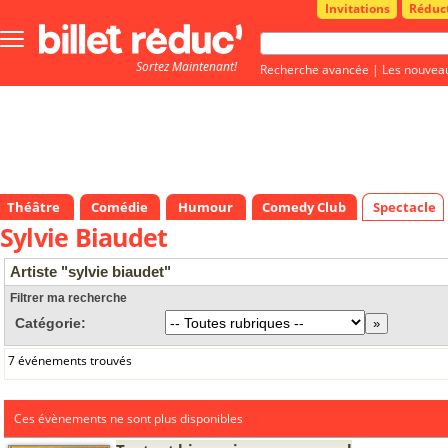
Invitations
Réduc
Bouton
menu
Sortez Maintenant!
principale
Recherche avancée
|
Les nouvea
Théâtre
Comédie
Humour
Comedy Club
Spectacle
Sylvie Biaudet
Artiste "sylvie biaudet"
Filtrer ma recherche
Catégorie:
7 événements trouvés
Ces évènements ne sont plus disponibles