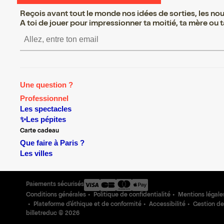
Reçois avant tout le monde nos idées de sorties, les nouv
A toi de jouer pour impressionner ta moitié, ta mère ou ta
S’inscrire S’inscrire S’inscrir
Une question ?
Professionnel
Les spectacles
✨Les pépites
Carte cadeau
Que faire à Paris ?
Les villes
Paiements sécurisés
Conditions générales
Politique de confidentialité
Mentions légale
Plateforme d'éthique et de conformité
Accessibilité
Gestion de
billetreduc ©
2026