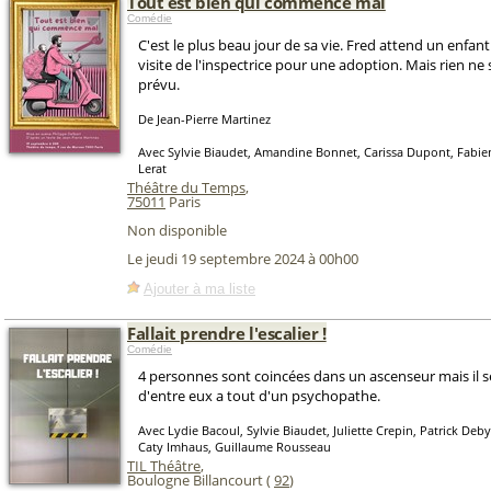
Tout est bien qui commence mal
Comédie
C'est le plus beau jour de sa vie. Fred attend un enfant
visite de l'inspectrice pour une adoption. Mais rien n
prévu.
De Jean-Pierre Martinez
Avec Sylvie Biaudet, Amandine Bonnet, Carissa Dupont, Fabien
Lerat
Théâtre du Temps
,
75011
Paris
Non disponible
Le jeudi 19 septembre 2024 à 00h00
Ajouter à ma liste
Fallait prendre l'escalier !
Comédie
4 personnes sont coincées dans un ascenseur mais il s
d'entre eux a tout d'un psychopathe.
Avec Lydie Bacoul, Sylvie Biaudet, Juliette Crepin, Patrick Deb
Caty Imhaus, Guillaume Rousseau
TIL Théâtre
,
Boulogne Billancourt (
92
)