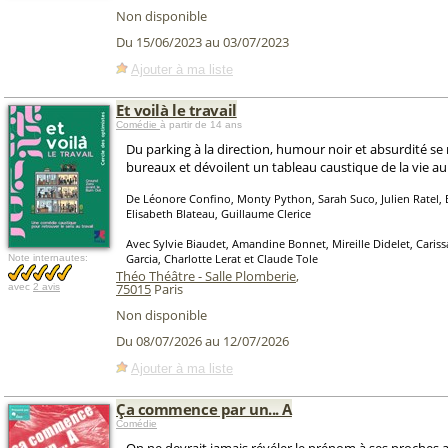
Non disponible
Du 15/06/2023 au 03/07/2023
Ajouter à ma liste
Et voilà le travail
Comédie
à partir de 14 ans
Du parking à la direction, humour noir et absurdité se
bureaux et dévoilent un tableau caustique de la vie au t
De Léonore Confino, Monty Python, Sarah Suco, Julien Ratel, 
Elisabeth Blateau, Guillaume Clerice
Avec Sylvie Biaudet, Amandine Bonnet, Mireille Didelet, Caris
Garcia, Charlotte Lerat et Claude Tole
Note internautes:
Théo Théâtre - Salle Plomberie
,
75015
Paris
avec
2 avis
Non disponible
Du 08/07/2026 au 12/07/2026
Ajouter à ma liste
Ça commence par un... A
Comédie