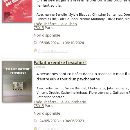
On ne devrait jamais révéler le prénom à ses proches 
l'enfant soit là.
Avec Jeanne Benoliel, Sylvie Biaudet, Christine Bontemps, Do
François Gille, Loic Gounon, Nicolas Mondoly, Olivia Pace, Ma
Théo Théâtre - Salle Théo
,
75015
Paris
Non disponible
Du 05/06/2024 au 06/10/2024
Ajouter à ma liste
Fallait prendre l'escalier !
Comédie
4 personnes sont coincées dans un ascenseur mais il s
d'entre eux a tout d'un psychopathe.
Avec Lydie Bacoul, Sylvie Biaudet, Elodie Borg, Juliette Crépin,
Vincent Drouin, Catherine Imhaus, Flore Leenhart, Guillaume
Catherine Sabaton
Théo Théâtre - Salle Plomberie
,
75015
Paris
Non disponible
Du 24/05/2023 au 04/06/2023
Ajouter à ma liste