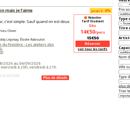
Heure
Prix so
con mais je l'aime
-6%
jusqu'à
Type d
r, c'est simple. Sauf quand on est deux.
Tarif Etudiant
Dès
Titre
14€50
ieu Oliver
/pers
15€50
Artist
ddy Lépinay, Élodie Raboutot
du Finistère - Les ateliers des
Capaci
s
,
voir tous les tarifs
9
)
Nom de 
8/2026 au 04/09/2026
Ville o
t mercredi à 20h, vendredi à 21h
r à ma liste
Type de
plus de
Trier l