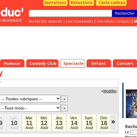
Invitations
Réductions
Carte cadeau
z Maintenant!
Recherche avancée
|
Les nouveautés
|
Dernières critiques
|
M
Humour
Comedy Club
Spectacle
Enfant
Concert
y
"
»
Modifier
m.
Lun.
Mar.
Mer.
Jeu.
Ven.
Sam.
Dim.
Lun.
Mar
»
9
10
11
12
13
14
15
16
17
1
Rech
ût
Août
Août
Août
Août
Août
Août
Août
Août
Aoû
Le