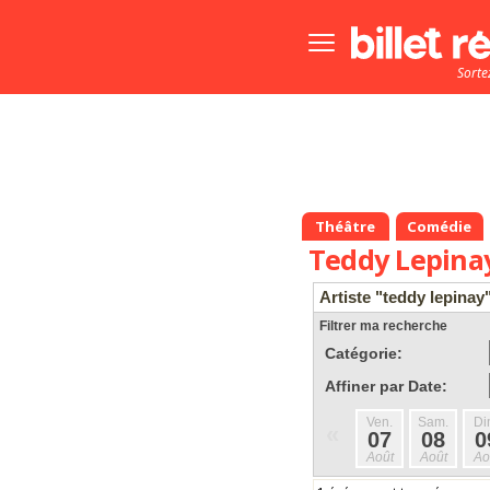
Bouton
menu
Sorte
principale
Théâtre
Comédie
Teddy Lepina
Artiste "teddy lepinay
Filtrer ma recherche
Catégorie:
Affiner par Date:
Ven.
Sam.
Di
«
07
08
0
Août
Août
Ao