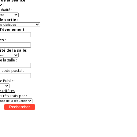
 de la Séance:
mystères
Offre
exceptionnelle.
uhaité :
Jusqu'à -26%
e sortie :
 d'événement :
es :
té de la salle:
la salle :
u code postal :
 Public :
 critères
es résultats par :