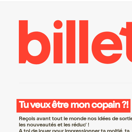
Tu veux être mon copain ?!
Reçois avant tout le monde nos idées de sorti
les nouveautés et les réduc' !
A toi de jouer pour impressionner ta moitié, ta