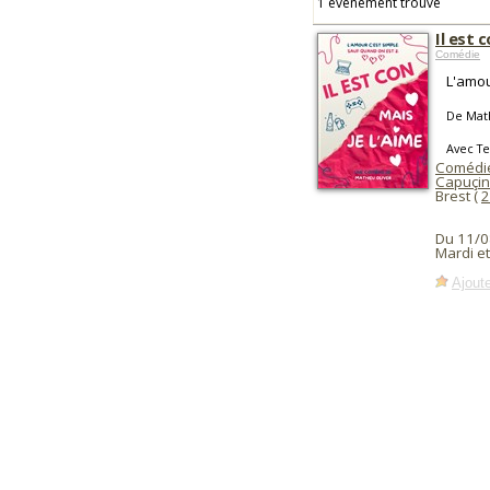
1 événement trouvé
Il est 
Comédie
L'amou
De Math
Avec Te
Comédie 
Capuçin
Brest (
2
Du 11/0
Mardi e
Ajoute