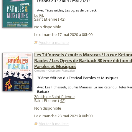
Etienne du 12 au 17 mai 2020 !
Avec Têtes raides, Les ogres de barback
Le Fil
,
Saint Etienne (
42
)
Non disponible
Le dimanche 17 mai 2020 à 00h00
Ajouter à ma liste
Les Tit'nassels / zoufris Maracas / La rue Ketan
Raides / Les Ogres de Barback 30ème édition d
Paroles et Musiques
Concert > Chanson Française
30ème édition du Festival Paroles et Musiques.
Avec Les Tit'nassels, zoufris Maracas, La rue Ketanou, Tetes Ra
Barback
Zénith de Saint Etienne
,
Saint Etienne (
42
)
Non disponible
Le dimanche 23 mai 2021 à 00h00
Ajouter à ma liste