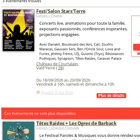
3 événements trouvés
Festi'Salon Stars'Terre
Concert > Festival
Concerts live, animations pour toute la famille,
exposants passionnés, conférences inspirantes,
projections engagées.
Avec Danakil, Boulevard des Airs, Cali, Zoufris
Maracas, Gauvain Sers, Ben l'Oncle Soul, Love and
v
Furies, Jérémy Frerot, LEJ, Guizmo (Tryo), Résistances
Poétiques, Synapson, Têtes Raides, Caravan Palace
Château de Courtalain
,
Vald'Yerre (
28
)
Du 18/09/2026 au 20/09/2026
Vendredi à 16h, samedi et dimanche à 10h
Ajouter à ma liste
Ces évènements ne sont plus disponibles
Têtes Raides + Les Ogres de Barback
Concert > Chanson Française
Le Festival Paroles & Musiques vous donne rendez-vou