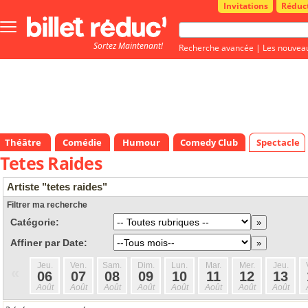
Invitations
Réduc
Bouton
menu
Sortez Maintenant!
principale
Recherche avancée
|
Les nouvea
Théâtre
Comédie
Humour
Comedy Club
Spectacle
Tetes Raides
Artiste "tetes raides"
Filtrer ma recherche
Catégorie:
Affiner par Date:
Jeu.
Ven.
Sam.
Dim.
Lun.
Mar.
Mer.
Jeu.
«
06
07
08
09
10
11
12
13
Août
Août
Août
Août
Août
Août
Août
Août