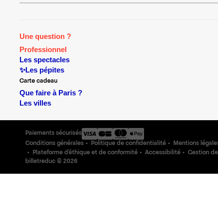
Une question ?
Professionnel
Les spectacles
✨Les pépites
Carte cadeau
Que faire à Paris ?
Les villes
Paiements sécurisés
Conditions générales
Politique de confidentialité
Mentions légale
Plateforme d'éthique et de conformité
Accessibilité
Gestion de
billetreduc ©
2026