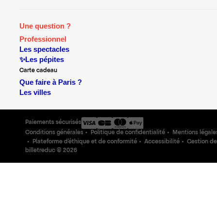
Une question ?
Professionnel
Les spectacles
✨Les pépites
Carte cadeau
Que faire à Paris ?
Les villes
Paiements sécurisés
Conditions générales
Politique de confidentialité
Mentions légale
Plateforme d'éthique et de conformité
Accessibilité
Gestion de
billetreduc ©
2026