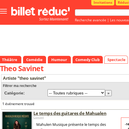
Invitations
Réduc
Bouton
menu
Sortez Maintenant!
principale
Recherche avancée
|
Les nouvea
Théâtre
Comédie
Humour
Comedy Club
Spectacle
Theo Savinet
Artiste "theo savinet"
Filtrer ma recherche
Catégorie:
1 événement trouvé
Le temps des guitares de Mahualen
Concert
Mahulen Musique présente le temps des
-1