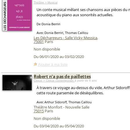
Théâtre > Musical
Un conte musical mêlant ses chansons aux pièces du m
acoustique du piano aux sonorités actuelles.
De Donia Berriri
Avec Donia Berriri, Thomas Caillou
Les Déchargeurs - Salle Vicky Messica
,
75001
Paris
Non disponible
Du 06/01/2020 au 03/02/2020
Ajouter à ma liste
Robert n'a pas de paillettes
Cirque > Cirque contemporain
à partir de 6 ans
À travers ce voyage au-dessus du vide, Arthur Sidoroff
cette route parsemée de déséquilibres.
Avec Arthur Sidoroff, Thomas Caillou
Théâtre Monfort - Nouvelle Salle
75015
Paris
Non disponible
Du 03/04/2020 au 05/04/2020