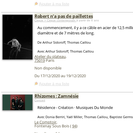
Ajouter à ma liste
Robert n'a pas de paillettes
Cirque > Cirque contemporain
à partir de 6 ans
Au commencement, il y a ce câble en acier de 12,5 mill
diamètre et de 7 mètres de long.
De Arthur Sidoroff, Thomas Caillou
Avec Arthur Sidoroff, Thomas Caillou
Atelier du plateau
,
75019
Paris
Non disponible
Du 17/12/2020 au 19/12/2020
Ajouter à ma liste
Rhizomes : Zamnésie
Concert
Résidence - Création · Musiques Du Monde
Avec Donia Berriri, Yaël Miller, Thomas Caillou, Baptiste Germ
Le Comptoir
,
Fontenay Sous Bois (
94
)