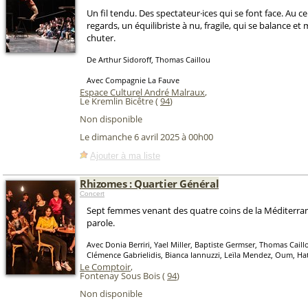
Un fil tendu. Des spectateur·ices qui se font face. Au c
regards, un équilibriste à nu, fragile, qui se balance e
chuter.
De Arthur Sidoroff, Thomas Caillou
Avec Compagnie La Fauve
Espace Culturel André Malraux
,
Le Kremlin Bicêtre (
94
)
Non disponible
Le dimanche 6 avril 2025 à 00h00
Ajouter à ma liste
Rhizomes : Quartier Général
Concert
Sept femmes venant des quatre coins de la Méditerra
parole.
Avec Donia Berriri, Yael Miller, Baptiste Germser, Thomas Caill
Clémence Gabrielidis, Bianca Iannuzzi, Leïla Mendez, Oum, Ha
Le Comptoir
,
Fontenay Sous Bois (
94
)
Non disponible