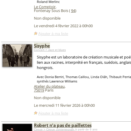
Roland Merlinc
Le Comptoir
,
Fontenay Sous Bois (
94
)
Non disponible
Le vendredi 4 février 2022 à 00h00
Ajouter à ma liste
Sisyphe
Concert > Jazz et blues
Sisyphe est un laboratoire de création musicale et po
lien aux racines, interprété en français, suédois, anglais
hongrois.
Avec Donia Berriri, Thomas Caillou, Linda Oláh, Thibault Perriar
synthés Lawrence Williams
Atelier du plateau
,
75019
Paris
Non disponible
Le mercredi 11 février 2026 à 00h00
Ajouter à ma liste
Robert n'a pas de paillettes
Cirque > Cirque contemporain
à partir de 6 ans