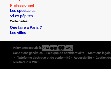
Professionnel
Les spectacles
✨Les pépites
Carte cadeau
Que faire à Paris ?
Les villes
Paiements sécurisés
Conditions générales
Politique de confidentialité
Mentions légale
Plateforme d'éthique et de conformité
Accessibilité
Gestion de
billetreduc ©
2026