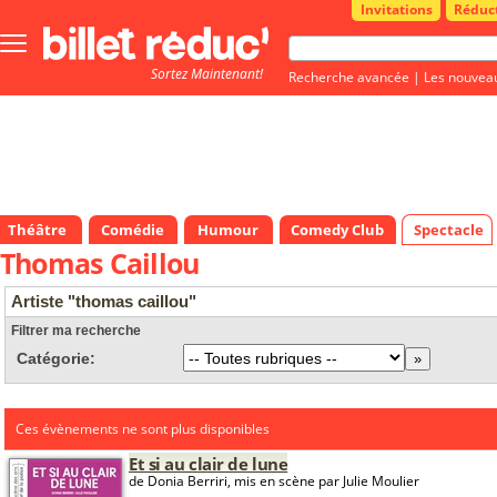
Invitations
Réduc
Bouton
menu
Sortez Maintenant!
principale
Recherche avancée
|
Les nouvea
Théâtre
Comédie
Humour
Comedy Club
Spectacle
Thomas Caillou
Artiste "thomas caillou"
Filtrer ma recherche
Catégorie:
Ces évènements ne sont plus disponibles
Et si au clair de lune
de Donia Berriri, mis en scène par Julie Moulier