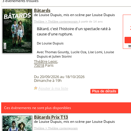
3 événements trouvés
Bâtards
de Louise Dupuis, mis en scène par Louise Dupuis
Théâtre > Théâtre contemporain
à partir de 14 ans
Bâtard, c'est l'histoire d'un spectacle raté à
cause d'une rupture.
De Louise Dupuis
v
Avec Thomas Gourdy, Lucile Oza, Lise Lomi, Louise
Dupuis et Julien Storini
Théâtre Lepic
,
75018
Paris
Du 20/09/2026 au 18/10/2026
Dimanche à 19h
Ajouter à ma liste
Ces évènements ne sont plus disponibles
Bâtards Prix T13
de Louise Dupuis, mis en scène par Louise Dupuis
Théâtre > Théâtre contemporain