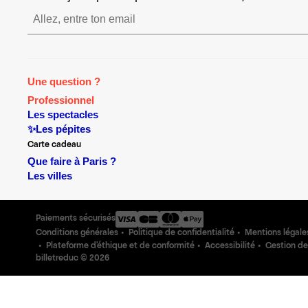
S’inscrire S’inscrire S’insc
Une question ?
Professionnel
Les spectacles
✨Les pépites
Carte cadeau
Que faire à Paris ?
Les villes
Paiements sécurisés
Conditions générales
Politique de confidentialité
Mentions légale
Plateforme d'éthique et de conformité
Accessibilité
Gestion de
billetreduc ©
2026