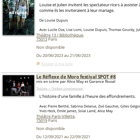
Louise et Julien invitent les spectateur·rice·s à assister
comme ils les inviteraient à leur mariage.
De Louise Dupuis
Avec Lucile Oza, Lise Lomi, Louise Dupuis, Thomas Gourdy, Jul
Théâtre 13 / Bibliothèque
,
75013
Paris
Non disponible
Du 20/06/2023 au 21/06/2023
Ajouter à ma liste
Le Réflexe de Moro festival SPOT #8
mis en scène par Alice May et Garance Rivoal
Théâtre > Théâtre contemporain
L'histoire d'une famille à l'heure des effondrements.
Avec Pierre Berthé, Sabrina Delarue, Zoé Gauchet, Gilles Gel
Yves Heck, Emile James, Solal Lamé, Alice May
Théâtre Paris-Villette
,
75019
Paris
Non disponible
Du 12/09/2021 au 22/09/2021