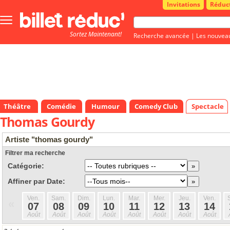
Invitations
Réduc
Bouton
menu
Sortez Maintenant!
principale
Recherche avancée
|
Les nouvea
Théâtre
Comédie
Humour
Comedy Club
Spectacle
Thomas Gourdy
Artiste "thomas gourdy"
Filtrer ma recherche
Catégorie:
Affiner par Date:
Ven.
Sam.
Dim.
Lun.
Mar.
Mer.
Jeu.
Ven.
«
07
08
09
10
11
12
13
14
Août
Août
Août
Août
Août
Août
Août
Août