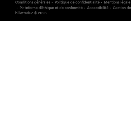
Conditions générales
Politique de confidentialité
Mentions légale
Plateforme d'éthique et de conformité
Accessibilité
Gestion de
billetreduc ©
2026