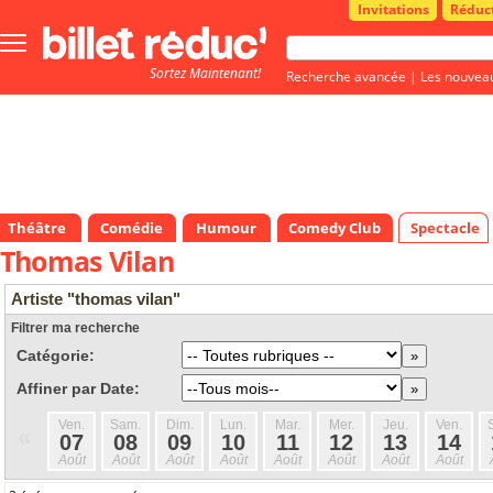
Invitations
Réduc
Bouton
menu
Sortez Maintenant!
principale
Recherche avancée
|
Les nouvea
Théâtre
Comédie
Humour
Comedy Club
Spectacle
Thomas Vilan
Artiste "thomas vilan"
Filtrer ma recherche
Catégorie:
Affiner par Date:
Ven.
Sam.
Dim.
Lun.
Mar.
Mer.
Jeu.
Ven.
«
07
08
09
10
11
12
13
14
Août
Août
Août
Août
Août
Août
Août
Août