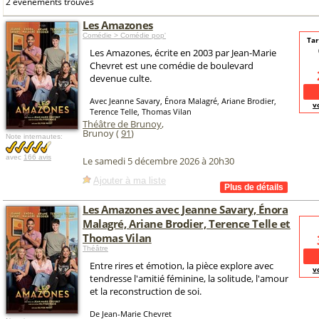
2 événements trouvés
Les Amazones
Comédie > Comédie pop'
Tar
Les Amazones, écrite en 2003 par Jean-Marie
Chevret est une comédie de boulevard
devenue culte.
Avec Jeanne Savary, Énora Malagré, Ariane Brodier,
v
Terence Telle, Thomas Vilan
Théâtre de Brunoy
,
Brunoy (
91
)
Note internautes:
avec
166 avis
Le samedi 5 décembre 2026 à 20h30
Ajouter à ma liste
Les Amazones avec Jeanne Savary, Énora
Malagré, Ariane Brodier, Terence Telle et
Thomas Vilan
Théâtre
Entre rires et émotion, la pièce explore avec
v
tendresse l'amitié féminine, la solitude, l'amour
et la reconstruction de soi.
De Jean-Marie Chevret