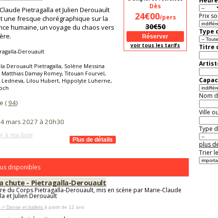
Heure
Dès
Claude Pietragalla et Julien Derouault
24€00
Prix so
/pers
t une fresque chorégraphique sur la
30€50
ence humaine, un voyage du chaos vers
Type d
ière.
voir tous les tarifs
Titre
ragalla-Derouault
Artist
la Derouault Pietragalla, Solène Messina
 Matthias Damay Romey, Titouan Fourvel,
Capaci
a Ledneva, Lilou Hubert, Hippolyte Luherne,
Soch
Nom de 
le (
94
)
Ville o
i 4 mars 2027 à 20h30
Type de
r à ma liste
plus de
Trier l
us disponibles
a chute - Pietragalla-Derouault
re du Corps Pietragalla-Derouault, mis en scène par Marie-Claude
la et Julien Derouault
 > Danse et ballets
à partir de 12 ans