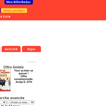
Mon BilletReduc
Offres privilèges
a Liste
Activité
Expo
Offre limitée
Tout va bien se
passer !
Offre
exceptionnelle.
Jusqu'à -57%
erche avancée
Grosse ambiance
Offre
exceptionnelle.
Jusqu'à -54%