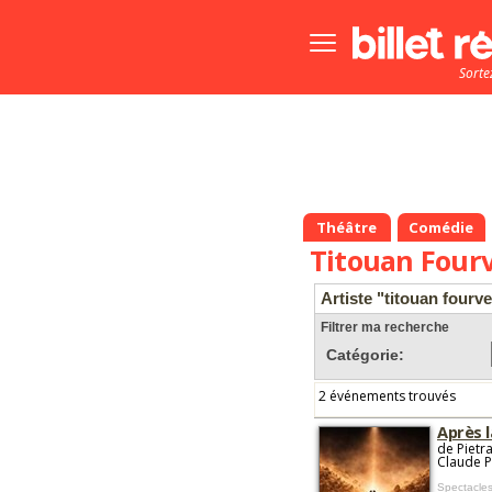
Bouton
menu
Sorte
principale
Théâtre
Comédie
Titouan Fourv
Artiste "titouan fourve
Filtrer ma recherche
Catégorie:
2 événements trouvés
Après 
de Pietr
Claude Pi
Spectacles