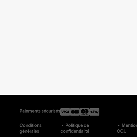
Paiements sécurisés
Conditions
Politique de
Mention
générales
confidentialité
CGU