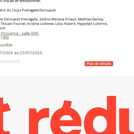
c visuel et émotionnel.
tre du Corps Pietragalla-Derouault
la Derouault Pietragalla, Solène Messina Ernaux, Matthias Damay
Titouan Fourvel, Kristina Ledneva, Lilou Hubert, Hippolyte Luherne,
Soch
 Provence - salle 600
,
(
84
)
ponible
7/2026 au 25/07/2026
r à ma liste