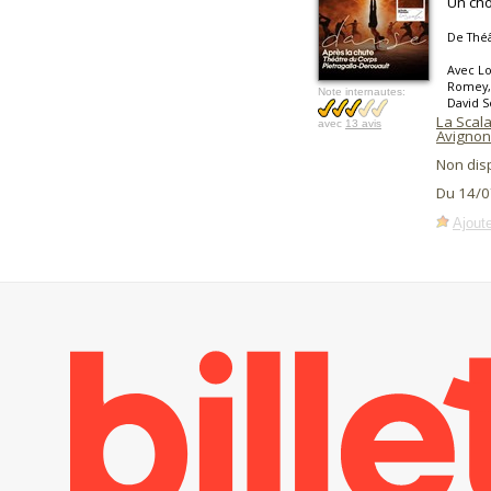
Un cho
De Théâ
Avec Lo
Romey, 
Note internautes:
David 
La Scala
avec
13 avis
Avignon
Non dis
Du 14/0
Ajoute