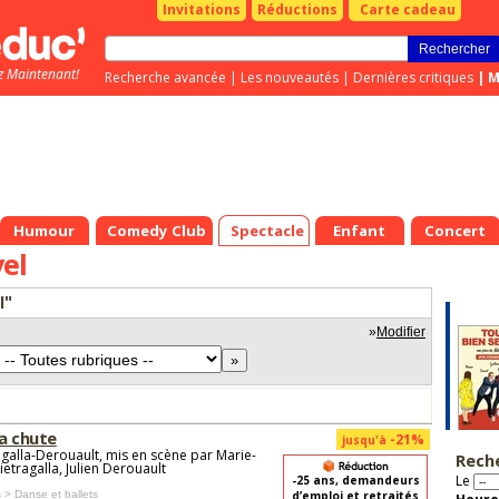
Invitations
Réductions
Carte cadeau
z Maintenant!
Recherche avancée
|
Les nouveautés
|
Dernières critiques
|
M
Humour
Comedy Club
Spectacle
Enfant
Concert
el
l"
»
Modifier
la chute
-21%
jusqu'à
agalla-Derouault, mis en scène par Marie-
Rech
etragalla, Julien Derouault
Le
-25 ans, demandeurs
 > Danse et ballets
d’emploi et retraités