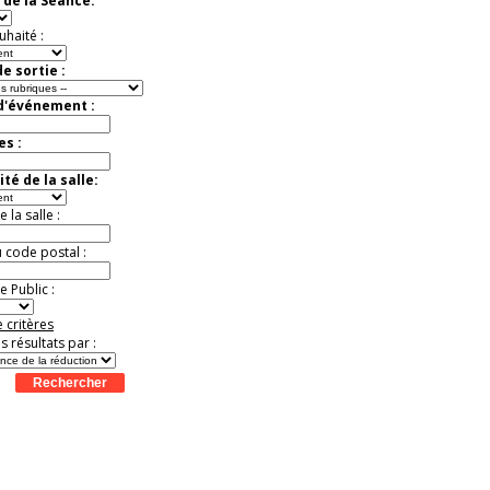
 de la Séance:
uhaité :
e sortie :
 d'événement :
es :
té de la salle:
la salle :
u code postal :
 Public :
 critères
es résultats par :