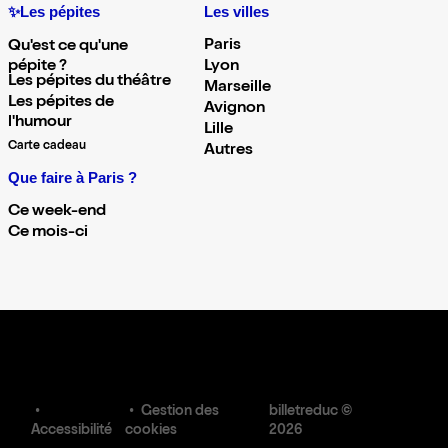
✨Les pépites
Les villes
Paris
Qu'est ce qu'une
pépite ?
Lyon
Les pépites du théâtre
Marseille
Les pépites de
Avignon
l'humour
Lille
Carte cadeau
Autres
Que faire à Paris ?
Ce week-end
Ce mois-ci
Gestion des
billetreduc ©
Accessibilité
cookies
2026