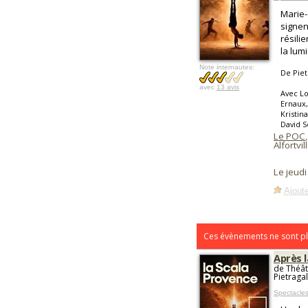
Marie-
signen
résili
la lum
Note internautes:
De Piet
avec
13 avis
Avec Lo
Ernaux,
Kristin
David 
Le POC
,
Alfortvil
Le jeud
Ajoute
Ces évènements ne sont pl
Après l
de Théât
Pietragal
Spectacles