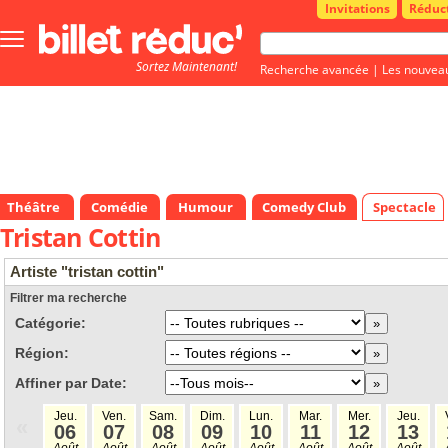
Invitations
Réduc
Bouton
menu
Sortez Maintenant!
principale
Recherche avancée
|
Les nouvea
Théâtre
Comédie
Humour
Comedy Club
Spectacle
Tristan Cottin
Artiste "tristan cottin"
Filtrer ma recherche
Catégorie:
Région:
Affiner par Date:
Jeu.
Ven.
Sam.
Dim.
Lun.
Mar.
Mer.
Jeu.
«
06
07
08
09
10
11
12
13