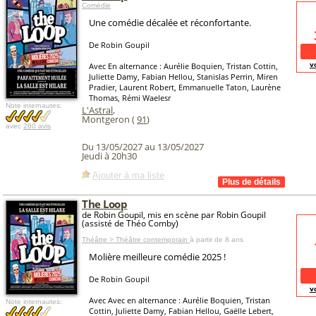
Comédie
Une comédie décalée et réconfortante.
De Robin Goupil
v
Avec En alternance : Aurélie Boquien, Tristan Cottin,
Juliette Damy, Fabian Hellou, Stanislas Perrin, Miren
Pradier, Laurent Robert, Emmanuelle Taton, Laurène
Thomas, Rémi Waelesr
Note internautes:
L'Astral
,
Montgeron (
91
)
avec
260 avis
Du 13/05/2027 au 13/05/2027
Jeudi à 20h30
Ajouter à ma liste
The Loop
de Robin Goupil, mis en scène par Robin Goupil
(assisté de Théo Comby)
Théâtre > Théâtre contemporain
à partir de 8 ans
Molière meilleure comédie 2025 !
De Robin Goupil
v
Avec Avec en alternance : Aurélie Boquien, Tristan
Note internautes:
Cottin, Juliette Damy, Fabian Hellou, Gaëlle Lebert,