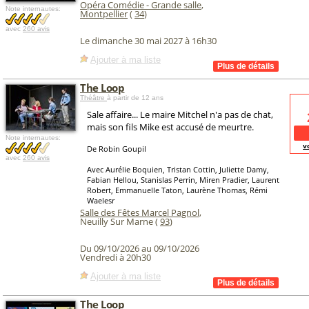
Opéra Comédie - Grande salle
,
Note internautes:
Montpellier
(
34
)
avec
260 avis
Le dimanche 30 mai 2027 à 16h30
Ajouter à ma liste
The Loop
Théâtre
à partir de 12 ans
Sale affaire... Le maire Mitchel n'a pas de chat,
mais son fils Mike est accusé de meurtre.
Note internautes:
v
De Robin Goupil
avec
260 avis
Avec Aurélie Boquien, Tristan Cottin, Juliette Damy,
Fabian Hellou, Stanislas Perrin, Miren Pradier, Laurent
Robert, Emmanuelle Taton, Laurène Thomas, Rémi
Waelesr
Salle des Fêtes Marcel Pagnol
,
Neuilly Sur Marne (
93
)
Du 09/10/2026 au 09/10/2026
Vendredi à 20h30
Ajouter à ma liste
The Loop