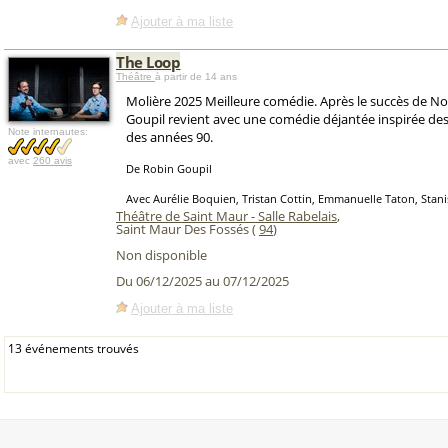
Ajouter à ma liste
The Loop
Théâtre
à partir de 14 ans
Molière 2025 Meilleure comédie. Après le succès de No
Goupil revient avec une comédie déjantée inspirée des 
Note internautes:
des années 90.
avec
260 avis
De Robin Goupil
Avec Aurélie Boquien, Tristan Cottin, Emmanuelle Taton, Stani
Théâtre de Saint Maur - Salle Rabelais
,
Saint Maur Des Fossés (
94
)
Non disponible
Du 06/12/2025 au 07/12/2025
Ajouter à ma liste
13 événements trouvés