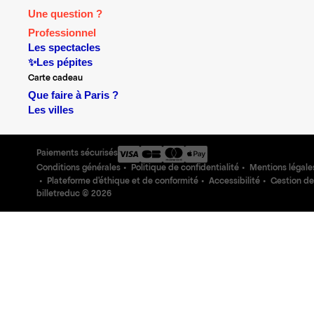
Une question ?
Professionnel
Les spectacles
✨Les pépites
Carte cadeau
Que faire à Paris ?
Les villes
Paiements sécurisés
Conditions générales
Politique de confidentialité
Mentions légale
Plateforme d'éthique et de conformité
Accessibilité
Gestion de
billetreduc ©
2026