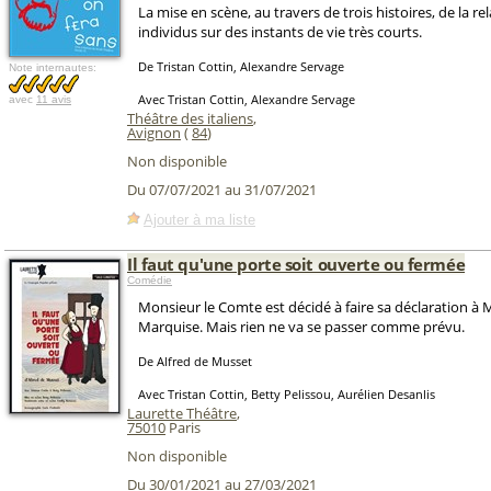
La mise en scène, au travers de trois histoires, de la r
individus sur des instants de vie très courts.
De Tristan Cottin, Alexandre Servage
Note internautes:
Avec Tristan Cottin, Alexandre Servage
avec
11 avis
Théâtre des italiens
,
Avignon
(
84
)
Non disponible
Du 07/07/2021 au 31/07/2021
Ajouter à ma liste
Il faut qu'une porte soit ouverte ou fermée
Comédie
Monsieur le Comte est décidé à faire sa déclaration à
Marquise. Mais rien ne va se passer comme prévu.
De Alfred de Musset
Avec Tristan Cottin, Betty Pelissou, Aurélien Desanlis
Laurette Théâtre
,
75010
Paris
Non disponible
Du 30/01/2021 au 27/03/2021