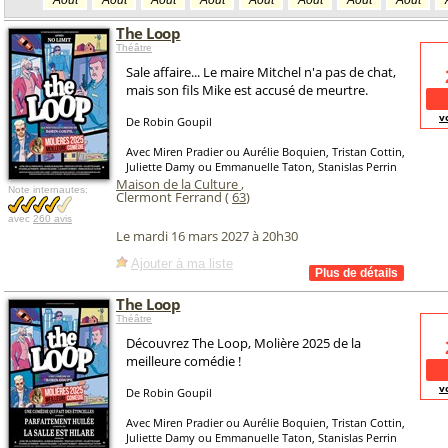
Août
Août
Août
Août
Août
Août
Août
Août
The Loop
Théâtre
Sale affaire... Le maire Mitchel n'a pas de chat,
mais son fils Mike est accusé de meurtre.
v
De Robin Goupil
Avec Miren Pradier ou Aurélie Boquien, Tristan Cottin,
Juliette Damy ou Emmanuelle Taton, Stanislas Perrin
Maison de la Culture
,
Note internautes:
Clermont Ferrand (
63
)
avec
260 avis
Le mardi 16 mars 2027 à 20h30
Ajouter à ma liste
The Loop
Théâtre
Découvrez The Loop, Molière 2025 de la
meilleure comédie !
v
De Robin Goupil
Avec Miren Pradier ou Aurélie Boquien, Tristan Cottin,
Juliette Damy ou Emmanuelle Taton, Stanislas Perrin