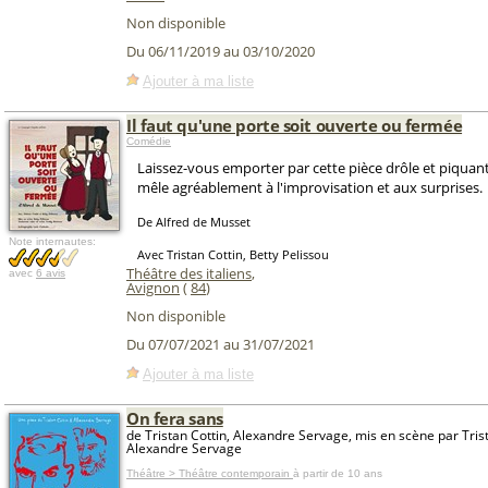
Non disponible
Du 06/11/2019 au 03/10/2020
Ajouter à ma liste
Il faut qu'une porte soit ouverte ou fermée
Comédie
Laissez-vous emporter par cette pièce drôle et piquant
mêle agréablement à l'improvisation et aux surprises.
De Alfred de Musset
Note internautes:
Avec Tristan Cottin, Betty Pelissou
Théâtre des italiens
,
avec
6 avis
Avignon
(
84
)
Non disponible
Du 07/07/2021 au 31/07/2021
Ajouter à ma liste
On fera sans
de Tristan Cottin, Alexandre Servage, mis en scène par Trist
Alexandre Servage
Théâtre > Théâtre contemporain
à partir de 10 ans