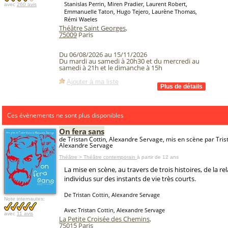
Stanislas Perrin, Miren Pradier, Laurent Robert,
avec
260 avis
Emmanuelle Taton, Hugo Tejero, Laurène Thomas,
Rémi Waeles
Théâtre Saint Georges
,
75009
Paris
Du 06/08/2026 au 15/11/2026
Du mardi au samedi à 20h30 et du mercredi au
samedi à 21h et le dimanche à 15h
Ajouter à ma liste
Ces évènements ne sont plus disponibles
On fera sans
de Tristan Cottin, Alexandre Servage, mis en scène par Trist
Alexandre Servage
Théâtre > Théâtre contemporain
à partir de 12 ans
La mise en scène, au travers de trois histoires, de la r
individus sur des instants de vie très courts.
De Tristan Cottin, Alexandre Servage
Note internautes:
Avec Tristan Cottin, Alexandre Servage
avec
11 avis
La Petite Croisée des Chemins
,
75015
Paris