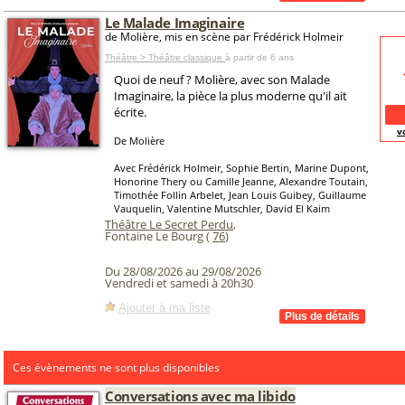
Le Malade Imaginaire
de Molière, mis en scène par Frédérick Holmeir
Théâtre > Théâtre classique
à partir de 6 ans
Quoi de neuf ? Molière, avec son Malade
Imaginaire, la pièce la plus moderne qu'il ait
écrite.
v
De Molière
Avec Frédérick Holmeir, Sophie Bertin, Marine Dupont,
Honorine Thery ou Camille Jeanne, Alexandre Toutain,
Timothée Follin Arbelet, Jean Louis Guibey, Guillaume
Vauquelin, Valentine Mutschler, David El Kaim
Théâtre Le Secret Perdu
,
Fontaine Le Bourg (
76
)
Du 28/08/2026 au 29/08/2026
Vendredi et samedi à 20h30
Ajouter à ma liste
Ces évènements ne sont plus disponibles
Conversations avec ma libido