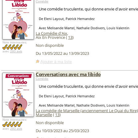
Comédie
Une comédie truculente, qui donne envie d'avoir envie
De Eleni Layout, Patrick Hernandez
Avec Melisande Martel, Nathalie Dodivers, Louis Valentin
La Comédie d'Aix
,
Aix En Provence (
13
)
Note internautes:
Non disponible
avec
293 avis
Du 13/05/2022 au 13/09/2023
Ajouter à ma liste
Conversations avec ma libido
Comédie
Une comédie truculente, qui donne envie d'avoir envie
De Eleni Layout, Patrick Hernandez
Avec Melisande Martel, Nathalie Dodivers, Louis Valentin
La comédie de Marseille (anciennement Le Quai du Rire)
Marseille
(
13
)
Note internautes:
Non disponible
avec
293 avis
Du 10/03/2023 au 25/03/2023