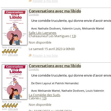
Ajouter à ma liste
Conversations avec ma libido
Comédie
Une comédie truculente, qui donne envie d'avoir envie
Avec Nathalie Dodivers, Valentin Louis, Melisande Martel
Salle Léo Lagrange
,
Chateauneuf Les Martigues (
13
)
Non disponible
Note internautes:
Le samedi 15 avril 2023 à 00h00
avec
293 avis
Ajouter à ma liste
Conversations avec ma libido
Comédie
Une comédie truculente, qui donne envie d'avoir envie
De Eleni Layout et Patrick Hernandez
Avec Melisande Martel, Nathalie Dodivers, Louis Valentin
La Comédie des Suds
,
Cabriès (
13
)
Note internautes:
Non disponible
avec
293 avis