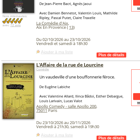
De Jean-Pierre Bacri, Agnès Jaoui
v
Avec Damien Bennetot, Valentin Louis, Mathilde
Note internautes:
Ripley, Pascal Putet, Claire Traxelle
La Comédie d'Aix
,
avec
72 avis
Aix En Provence (
13
)
Du 02/10/2026 au 23/10/2026
Vendredi et samedi à 18h30
Ajouter à ma liste
L'Affaire de la rue de Lourcine
Comédie
Un vaudeville d'une bouffonnerie féroce.
De Eugène Labiche
Avec Valentine Allard, Ilinca Bãdoi, Esther Debargue,
Louis Larivain, Lucas Valot
v
Apollo Comedy - salle Apollo 200
,
75011
Paris
Du 23/10/2026 au 20/11/2026
Vendredi à 21h30, samedi à 19h30
Ajouter à ma liste