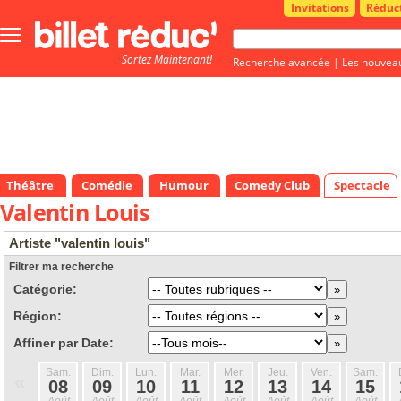
Invitations
Réduc
Bouton
menu
Sortez Maintenant!
principale
Recherche avancée
|
Les nouvea
Théâtre
Comédie
Humour
Comedy Club
Spectacle
Valentin Louis
Artiste "valentin louis"
Filtrer ma recherche
Catégorie:
Région:
Affiner par Date:
Sam.
Dim.
Lun.
Mar.
Mer.
Jeu.
Ven.
Sam.
«
08
09
10
11
12
13
14
15