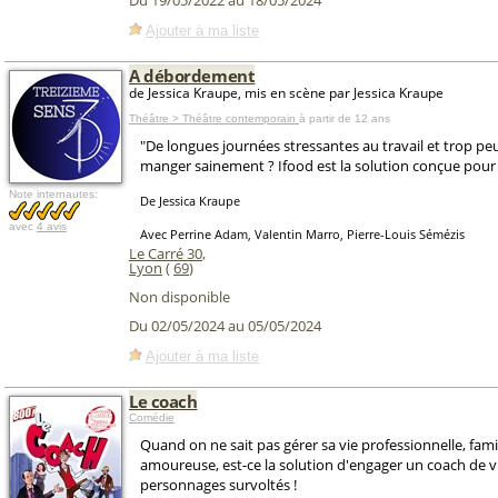
Du 19/05/2022 au 18/05/2024
Ajouter à ma liste
A débordement
de Jessica Kraupe, mis en scène par Jessica Kraupe
Théâtre > Théâtre contemporain
à partir de 12 ans
"De longues journées stressantes au travail et trop p
manger sainement ? Ifood est la solution conçue pour 
Note internautes:
De Jessica Kraupe
avec
4 avis
Avec Perrine Adam, Valentin Marro, Pierre-Louis Sémézis
Le Carré 30
,
Lyon
(
69
)
Non disponible
Du 02/05/2024 au 05/05/2024
Ajouter à ma liste
Le coach
Comédie
Quand on ne sait pas gérer sa vie professionnelle, famil
amoureuse, est-ce la solution d'engager un coach de vi
personnages survoltés !