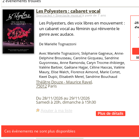
2 événements trouvés
Les Polyesters : cabaret vocal
Spectacles > Spectacle musical
à partir de 7 ans
Les Polyesters, des voix libres en mouvement :
-2
d’
un cabaret vocal au féminin qui réinvente le
genre avec audace.
De Marielle Tognazzoni
Avec Marielle Tognazzoni, Stéphanie Gagneux, Anne-
v
Delphine Brousseau, Caroline Gicqueau, Sandrine
Guyonneau, Anne Ramonda, Caryn Trocme-thibierge,
Valérie Barbier, Gaétane Hajjar, Céline Haocas, Valérie
Maury, Elise Walch, Florence Aimond, Marie Cortet,
Kwet Dupic, Elisabeth Merel, Sandrine Bouchaud
Théâtre Douze - Maurice Ravel
,
75012
Paris
Du 28/11/2026 au 29/11/2026
Samedi à 20h, dimanche à 15h30
Ajouter à ma liste
Ces évènements ne sont plus disponibles