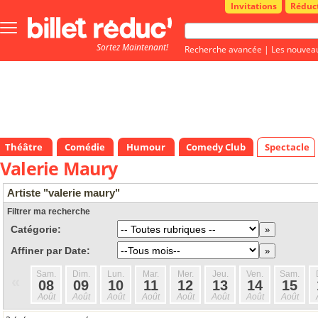
Invitations
Réduc
Bouton
menu
Sortez Maintenant!
principale
Recherche avancée
|
Les nouvea
Théâtre
Comédie
Humour
Comedy Club
Spectacle
Valerie Maury
Artiste "valerie maury"
Filtrer ma recherche
Catégorie:
Affiner par Date:
Sam.
Dim.
Lun.
Mar.
Mer.
Jeu.
Ven.
Sam.
«
08
09
10
11
12
13
14
15
Août
Août
Août
Août
Août
Août
Août
Août