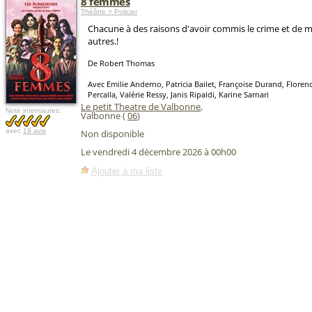
8 femmes
Théâtre > Policier
Chacune à des raisons d'avoir commis le crime et de m
autres.!
De Robert Thomas
Avec Emilie Anderno, Patricia Bailet, Françoise Durand, Floren
Percalla, Valérie Ressy, Janis Ripaldi, Karine Sarnari
Le petit Theatre de Valbonne
,
Note internautes:
Valbonne (
06
)
avec
19 avis
Non disponible
Le vendredi 4 décembre 2026 à 00h00
Ajouter à ma liste