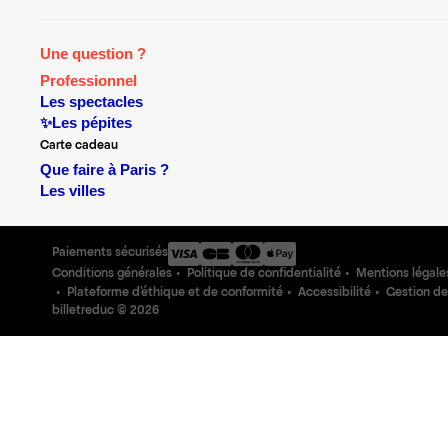
Une question ?
Professionnel
Les spectacles
✨Les pépites
Carte cadeau
Que faire à Paris ?
Les villes
Paiements sécurisés
Conditions générales
Politique de confidentialité
Mentions légale
Plateforme d'éthique et de conformité
Accessibilité
Gestion de
billetreduc ©
2026