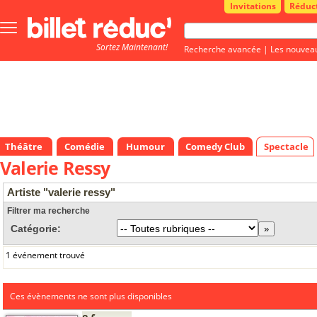
Invitations
Réduc
Bouton
menu
Sortez Maintenant!
principale
Recherche avancée
|
Les nouvea
Théâtre
Comédie
Humour
Comedy Club
Spectacle
Valerie Ressy
Artiste "valerie ressy"
Filtrer ma recherche
Catégorie:
1 événement trouvé
Ces évènements ne sont plus disponibles