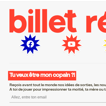
Tu veux être mon copain ?!
Reçois avant tout le monde nos idées de sorties, les nouv
A toi de jouer pour impressionner ta moitié, ta mère ou ta
S’inscrire S’inscrire S’