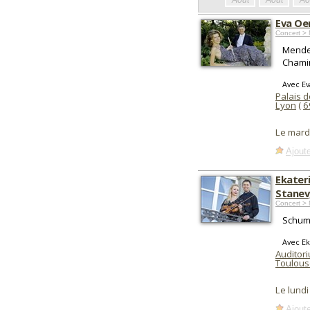
Août
Août
Ao
Eva Oer
Concert > 
Mende
Chamin
Avec Ev
Palais d
Lyon
(
6
Le mard
Ajoute
Ekateri
Stanev
Concert > 
Schuma
Avec Ek
Auditori
Toulous
Le lund
Ajoute