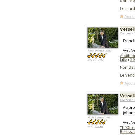
Non dis
Le mard
Ajoute
Vesseli
Concert > 
Franck
Avec Ve
Note internautes:
Auditor
Lille
(
59
avec
7 avis
Non dis
Le vend
Ajoute
Vesseli
Concert > 
Au pro
Johann
Note internautes:
Avec Ve
avec
7 avis
Théâtre
Bordea