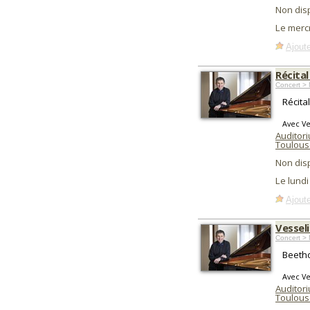
Non dis
Le merc
Ajoute
Récital
Concert > 
Récita
Avec Ve
Auditori
Toulous
Non dis
Le lund
Ajoute
Vessel
Concert > 
Beetho
Avec Ve
Auditori
Toulous