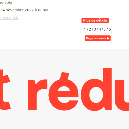
ponible
i 24 novembre 2022 à 00h00
r à ma liste
1
/
2
/
3
/
4
/
5
/
6