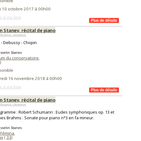
ponible
i 10 octobre 2017 à 00h00
r à ma liste
n Stanev, récital de piano
Musique classique
 - Debussy - Chopin
sselin Stanev
ium du conservatoire
,
)
ponible
redi 16 novembre 2018 à 00h00
r à ma liste
n Stanev, récital de piano
Musique classique
gramme : Robert Schumann : Eudes symphoniques op. 13 et
es Brahms : Sonate pour piano n°3 en fa mineur.
sselin Stanev
 Fémina
,
ux
(
33
)