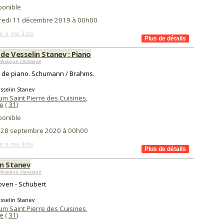
ponible
redi 11 décembre 2019 à 00h00
r à ma liste
 de Vesselin Stanev : Piano
Musique classique
l de piano. Schumann / Brahms.
sselin Stanev
um Saint Pierre des Cuisines
,
e
(
31
)
ponible
i 28 septembre 2020 à 00h00
r à ma liste
in Stanev
Musique classique
ven - Schubert
sselin Stanev
um Saint Pierre des Cuisines
,
e
(
31
)