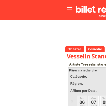
Bouton
menu
Sorte
principale
Théâtre
Comédie
Vesselin Stan
Artiste "vesselin stan
Filtrer ma recherche
Catégorie:
Région:
Affiner par Date:
Jeu.
Ven.
Sa
«
06
07
0