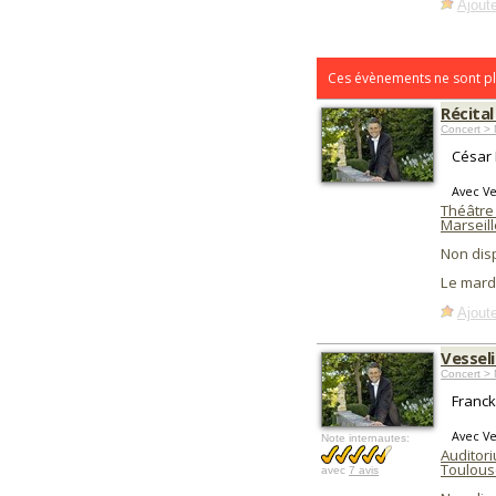
Ajoute
Ces évènements ne sont pl
Récital
Concert > 
César 
Avec Ve
Théâtr
Marseill
Non dis
Le mard
Ajoute
Vesseli
Concert > 
Franck
Avec Ve
Note internautes:
Auditori
Toulous
avec
7 avis