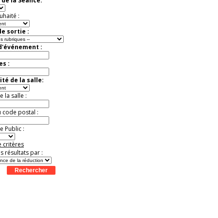
 de la Séance:
t
Août
Août
Août
Août
Août
Août
Août
Août
Août
Jusqu'à -33%
uhaité :
e sortie :
 d'événement :
es :
té de la salle:
la salle :
u code postal :
 Public :
 critères
es résultats par :