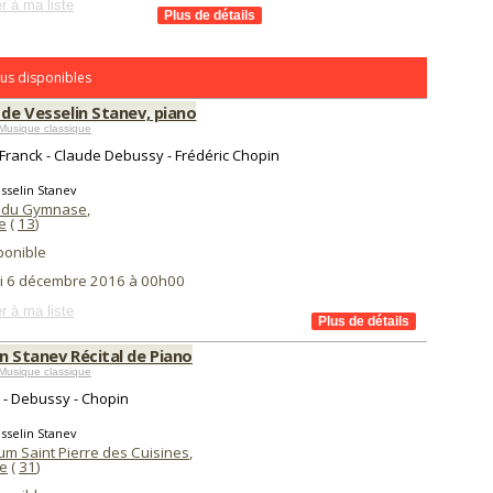
r à ma liste
us disponibles
 de Vesselin Stanev, piano
Musique classique
Franck - Claude Debussy - Frédéric Chopin
sselin Stanev
e du Gymnase
,
e
(
13
)
ponible
i 6 décembre 2016 à 00h00
r à ma liste
n Stanev Récital de Piano
Musique classique
 - Debussy - Chopin
sselin Stanev
um Saint Pierre des Cuisines
,
e
(
31
)