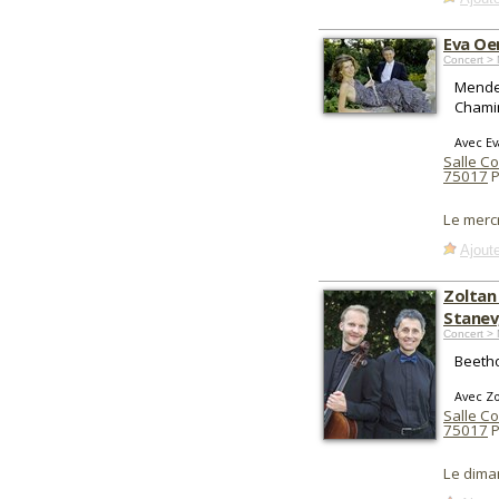
Eva Oer
Concert > 
Mende
Chamin
Avec Ev
Salle Co
75017
P
Le merc
Ajoute
Zoltan 
Stanev
Concert > 
Beetho
Avec Zo
Salle Co
75017
P
Le dima