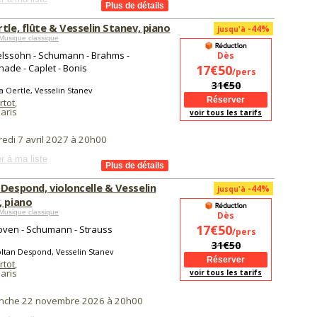
tle, flûte & Vesselin Stanev, piano
-44%
jusqu'à
Musique classique
lssohn - Schumann - Brahms -
Dès
ade - Caplet - Bonis
17€50
/pers
31€50
a Oertle, Vesselin Stanev
rtot
,
aris
voir tous les tarifs
redi 7 avril 2027 à 20h00
r à ma liste
Despond, violoncelle & Vesselin
-44%
jusqu'à
, piano
Musique classique
Dès
17€50
ven - Schumann - Strauss
/pers
31€50
ltan Despond, Vesselin Stanev
rtot
,
aris
voir tous les tarifs
nche 22 novembre 2026 à 20h00