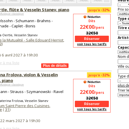
Heure
ût
Août
Août
Août
Août
Août
Août
Août
Août
Aoû
tle, flûte & Vesselin Stanev, piano
Prix so
-32%
jusqu'à
Musique classique
Type d
lssohn - Schumann - Brahms -
Dès
ade - Caplet - Bonis
22€00
/pers
Titre
32€50
a Oertle, Vesselin Stanev
Artist
e la Mutualité - Salle Edouard Herriot
,
9
)
voir tous les tarifs
Capaci
i 6 avril 2027 à 19h30
Nom de 
r à ma liste
Ville o
na Frolova, violon & Vesselin
-32%
jusqu'à
Type de
, piano
Musique classique
plus de
Dès
Trier l
22€00
nn - Strauss - Szymanowski - Ravel
/pers
32€50
aterina Frolova, Vesselin Stanev
um Saint Pierre des Cuisines
,
e
(
31
)
voir tous les tarifs
i 22 mars 2027 à 19h30
r à ma liste