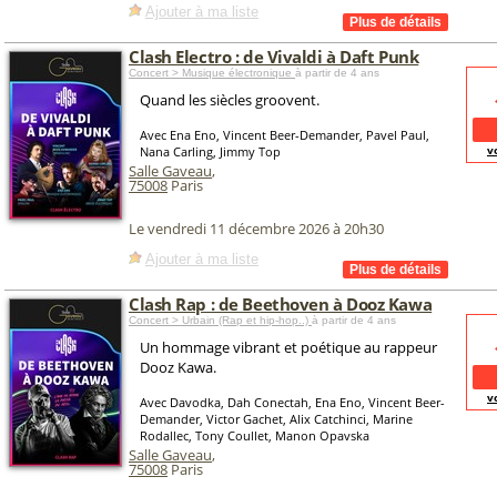
Ajouter à ma liste
Clash Electro : de Vivaldi à Daft Punk
Concert > Musique électronique
à partir de 4 ans
Quand les siècles groovent.
Avec Ena Eno, Vincent Beer-Demander, Pavel Paul,
v
Nana Carling, Jimmy Top
Salle Gaveau
,
75008
Paris
Le vendredi 11 décembre 2026 à 20h30
Ajouter à ma liste
Clash Rap : de Beethoven à Dooz Kawa
Concert > Urbain (Rap et hip-hop..)
à partir de 4 ans
Un hommage vibrant et poétique au rappeur
Dooz Kawa.
v
Avec Davodka, Dah Conectah, Ena Eno, Vincent Beer-
Demander, Victor Gachet, Alix Catchinci, Marine
Rodallec, Tony Coullet, Manon Opavska
Salle Gaveau
,
75008
Paris