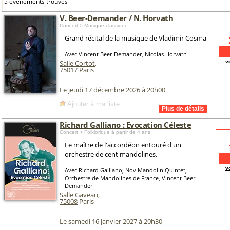
5 événements trouvés
V. Beer-Demander / N. Horvath
Concert > Musique classique
Grand récital de la musique de Vladimir Cosma
Avec Vincent Beer-Demander, Nicolas Horvath
v
Salle Cortot
,
75017
Paris
Le jeudi 17 décembre 2026 à 20h00
Ajouter à ma liste
Richard Galliano : Evocation Céleste
Concert > Folklorique
à partir de 4 ans
Le maître de l'accordéon entouré d'un
orchestre de cent mandolines.
v
Avec Richard Galliano, Nov Mandolin Quintet,
Orchestre de Mandolines de France, Vincent Beer-
Demander
Salle Gaveau
,
75008
Paris
Le samedi 16 janvier 2027 à 20h30