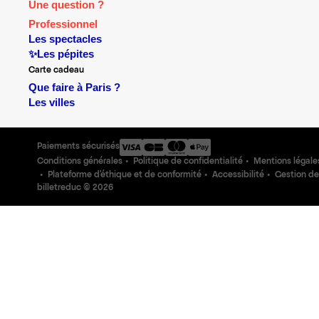
Une question ?
Professionnel
Les spectacles
✨Les pépites
Carte cadeau
Que faire à Paris ?
Les villes
Paiements sécurisés
Conditions générales
Politique de confidentialité
Mentions légale
Plateforme d'éthique et de conformité
Accessibilité
Gestion de
billetreduc ©
2026