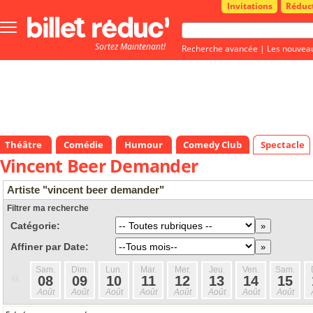
Invitations
Réduc
Bouton
menu
Sortez Maintenant!
principale
Recherche avancée
|
Les nouvea
Théâtre
Comédie
Humour
Comedy Club
Spectacle
Vincent Beer Demander
Artiste "vincent beer demander"
Filtrer ma recherche
Catégorie:
Affiner par Date:
Sam.
Dim.
Lun.
Mar.
Mer.
Jeu.
Ven.
Sam.
«
08
09
10
11
12
13
14
15
Août
Août
Août
Août
Août
Août
Août
Août