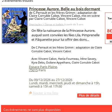
2 événements trouvés
Princesse Aurore, Belle au bois dormant
de C.Perrault et les frères Grimm : adaptation de
Claire Corruble Cabot, Vincent Cabot, mis en scène
par Claire Corruble Cabot, Vincent Cabot
Tar
Spectacles > Danse et ballets
à partir de 5 ans
8€
On fête la naissance de la Princesse Aurore,
auquel sont conviées les fées Lila, Pimprenelle
et Pâquerette pour lui offrir des dons...
v
De C.Perrault et les frères Grimm : adaptation de Claire
Corruble Cabot, Vincent Cabot
Avec Vincent Cabot, Hania Fourneau, Irène Savary,
Kyra Debs, Océane Appelhans, Claire Corruble Cabot
Espace Paris Plaine
,
75015
Paris
Du 09/12/2026 au 27/12/2026
Lundi, mardi, mercredi, jeudi et dimanche à 15h,
samedi à 15h et 17h30
Ajouter à ma liste
Ces évènements ne sont plus disponibles