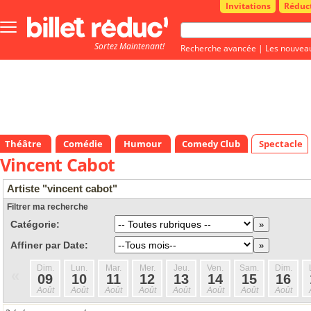
Invitations
Réduc
Bouton
menu
Sortez Maintenant!
principale
Recherche avancée
|
Les nouvea
Théâtre
Comédie
Humour
Comedy Club
Spectacle
Vincent Cabot
Artiste "vincent cabot"
Filtrer ma recherche
Catégorie:
Affiner par Date:
Dim.
Lun.
Mar.
Mer.
Jeu.
Ven.
Sam.
Dim.
«
09
10
11
12
13
14
15
16
Août
Août
Août
Août
Août
Août
Août
Août