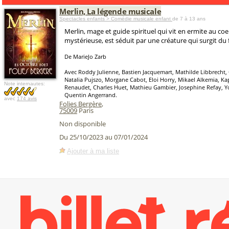
Merlin, La légende musicale
Spectacles enfants > Comédie musicale enfant
de 7 à 13 ans
Merlin, mage et guide spirituel qui vit en ermite au co
mystérieuse, est séduit par une créature qui surgit du 
De MarieJo Zarb
Avec Roddy Julienne, Bastien Jacquemart, Mathilde Libbrecht,
Natalia Pujszo, Morgane Cabot, Eloi Horry, Mikael Alkemia, Ka
Note internautes:
Renaudet, Charles Huet, Mathieu Gambier, Josephine Refay, Y
Quentin Angerrand.
avec
174 avis
Folies Bergère
,
75009
Paris
Non disponible
Du 25/10/2023 au 07/01/2024
Ajouter à ma liste