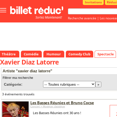
Invitations
Réduc
Bouton
menu
Sortez Maintenant!
principale
Recherche avancée
|
Les nouvea
Théâtre
Comédie
Humour
Comedy Club
Spectacle
Xavier Diaz Latorre
Artiste "xavier diaz latorre"
Filtrer ma recherche
Catégorie:
3 événements trouvés
Les Basses Réunies et Bruno Cocse
Concert > Musique classique
Les Basses Réunies ont 30 ans !