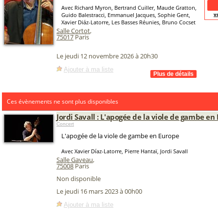
Avec Richard Myron, Bertrand Cuiller, Maude Gratton,
v
Guido Balestracci, Emmanuel Jacques, Sophie Gent,
Xavier Diáz-Latorre, Les Basses Réunies, Bruno Cocset
Salle Cortot
,
75017
Paris
Le jeudi 12 novembre 2026 à 20h30
Ajouter à ma liste
Ces évènements ne sont plus disponibles
Jordi Savall : L'apogée de la viole de gambe en
Concert
L'apogée de la viole de gambe en Europe
Avec Xavier Díaz-Latorre, Pierre Hantaï, Jordi Savall
Salle Gaveau
,
75008
Paris
Non disponible
Le jeudi 16 mars 2023 à 00h00
Ajouter à ma liste