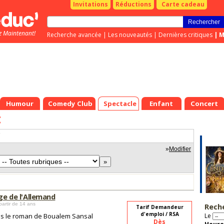
Invitations
Réductions
Carte cadeau
z Maintenant!
Recherche avancée
|
Les nouveautés
|
Dernières critiques
|
M
Humour
Comedy Club
Spectacle
Enfant
Concert
t
"
»
Modifier
age de l'Allemand
partir de 14 ans
Rech
Tarif Demandeur
d'emploi / RSA
s le roman de Boualem Sansal
Le
Dès