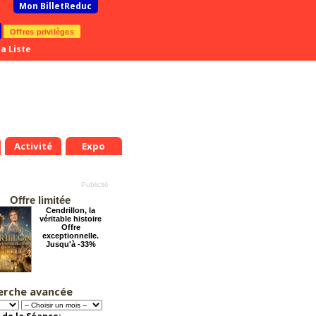
Mon BilletReduc
Offres privilèges
a Liste
Activité
Expo
Offre limitée
Cendrillon, la
véritable histoire
Offre
exceptionnelle.
Jusqu'à -33%
erche avancée
Éternelle Notre-
Dame : Une
expédition
immersive en réalité