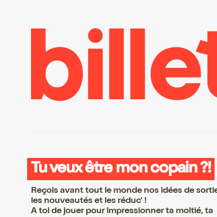
Tu veux être mon copain ?!
Reçois avant tout le monde nos idées de sorti
les nouveautés et les réduc' !
A toi de jouer pour impressionner ta moitié, ta