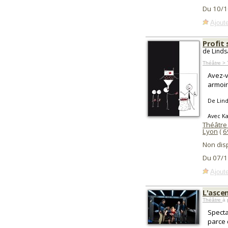
Du 10/1
Ajoute
Profit
de Linds
Théâtre >
Avez-v
armoir
De Lind
Avec Ka
Théâtre
Lyon
(
6
Non dis
Du 07/1
Ajoute
L'asce
Théâtre
à 
Specta
parce 