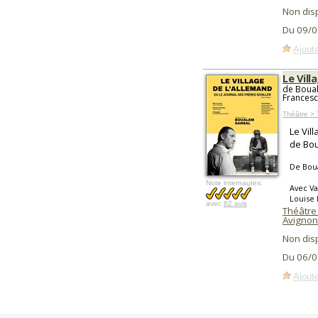
Non dis
Du 09/0
Ajoute
Le Vill
de Boual
Francesch
Théâtre >
Le Vil
de Bo
De Boua
Note internautes:
Avec Va
Louise 
avec
62 avis
Théâtre 
Avignon
Non dis
Du 06/0
Ajoute