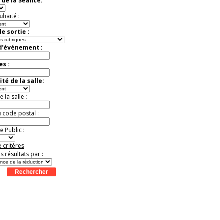
 de la Séance:
virtuelle à la Cité de
l'Histoire
uhaité :
Expérience unique !
Offre
promotionnelle.
e sortie :
Jusqu'à -35%
 d'événement :
es :
té de la salle:
la salle :
u code postal :
 Public :
 critères
es résultats par :