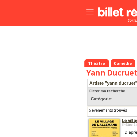
Bouton
menu
Sorte
principale
Théâtre
Comédie
Yann Ducrue
Artiste "yann ducruet
Filtrer ma recherche
Catégorie:
6 événements trouvés
Le vill
Théâtre
à 
D'aprè