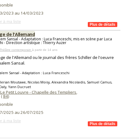
ponible
3/2023 au 14/03/2023
r à ma liste
age de l'Allemand
em Sansal - Adaptation : Luca Franceschi, mis en scène par Luca
i - Direction artistique : Thierry Auzer
 Théâtre contemporain
à partir de 14 ans
lage de l'Allemand ou le journal des frères Schiller de l'oeuvre
ualem Sansal.
lem Sansal - Adaptation : Luca Franceschi
lerian Moutawe, Nicolas Moisy, Alexandra Nicolaidis, Samuel Camus,
Daly, Yann Ducruet
Le Petit Louvre - Chapelle des Templiers
,
(
84
)
ponible
7/2025 au 26/07/2025
r à ma liste