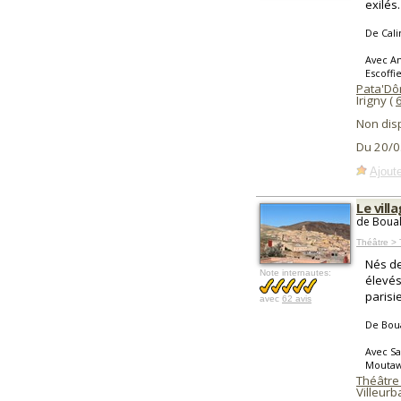
exilés.
De Cali
Avec An
Escoffi
Pata'Dô
Irigny (
Non dis
Du 20/0
Ajoute
Le vill
de Boual
Théâtre >
Nés de
Note internautes:
élevés
parisi
avec
62 avis
De Bou
Avec Sa
Moutaw
Théâtre d
Villeur