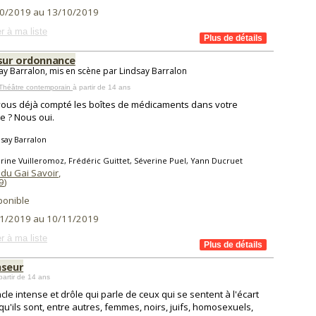
0/2019 au 13/10/2019
r à ma liste
 sur ordonnance
ay Barralon, mis en scène par Lindsay Barralon
 Théâtre contemporain
à partir de 14 ans
ous déjà compté les boîtes de médicaments dans votre
e ? Nous oui.
say Barralon
rine Vuilleromoz, Frédéric Guittet, Séverine Puel, Yann Ducruet
 du Gai Savoir
,
9
)
ponible
1/2019 au 10/11/2019
r à ma liste
nseur
partir de 14 ans
cle intense et drôle qui parle de ceux qui se sentent à l'écart
qu'ils sont, entre autres, femmes, noirs, juifs, homosexuels,