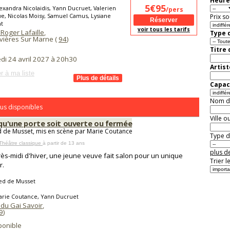
Heure
5€95
exandra Nicolaidis, Yann Ducruet, Valerien
/pers
, Nicolas Moisy, Samuel Camus, Lysiane
Prix so
t
voir tous les tarifs
Roger Lafaille
,
Type d
ières Sur Marne (
94
)
Titre
di 24 avril 2027 à 20h30
Artist
r à ma liste
Capaci
Nom de 
us disponibles
Ville o
 qu'une porte soit ouverte ou fermée
d de Musset, mis en scène par Marie Coutance
Type de
Théâtre classique
à partir de 13 ans
plus de
ès-midi d'hiver, une jeune veuve fait salon pour un unique
Trier l
r.
red de Musset
arie Coutance, Yann Ducruet
 du Gai Savoir
,
9
)
ponible