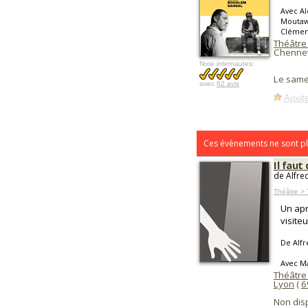
Avec Al
Moutawe
Clémen
Théâtre 
Chennev
Note internautes:
Le same
avec
62 avis
Ajoute
Ces évènements ne sont pl
Il faut
de Alfre
Théâtre > 
Un apr
visiteu
De Alf
Avec M
Théâtre
Lyon
(
6
Non dis