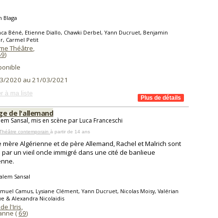
n Blaga
ca Béné, Etienne Diallo, Chawki Derbel, Yann Ducruet, Benjamin
er, Carmel Petit
me Théâtre
,
69
)
ponible
3/2020 au 21/03/2021
r à ma liste
age de l'allemand
em Sansal, mis en scène par Luca Franceschi
 Théâtre contemporain
à partir de 14 ans
 mère Algérienne et de père Allemand, Rachel et Malrich sont
 par un vieil oncle immigré dans une cité de banlieue
enne.
alem Sansal
muel Camus, Lysiane Clément, Yann Ducruet, Nicolas Moisy, Valérian
e & Alexandra Nicolaidis
e l'Iris
,
banne (
69
)