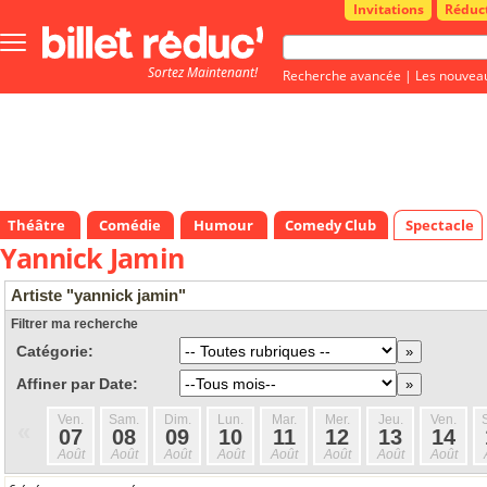
Invitations
Réduc
Bouton
menu
Sortez Maintenant!
principale
Recherche avancée
|
Les nouvea
Théâtre
Comédie
Humour
Comedy Club
Spectacle
Yannick Jamin
Artiste "yannick jamin"
Filtrer ma recherche
Catégorie:
Affiner par Date:
Ven.
Sam.
Dim.
Lun.
Mar.
Mer.
Jeu.
Ven.
«
07
08
09
10
11
12
13
14
Août
Août
Août
Août
Août
Août
Août
Août