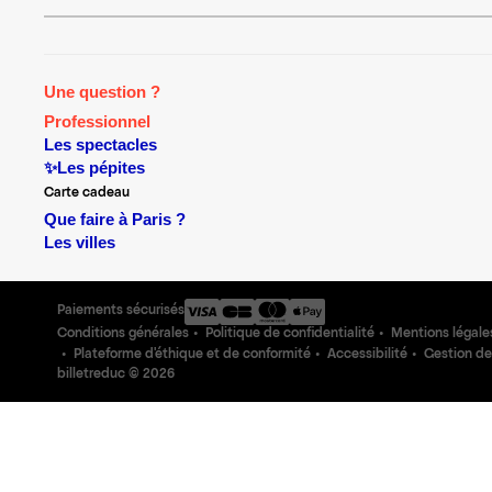
Une question ?
Professionnel
Les spectacles
✨Les pépites
Carte cadeau
Que faire à Paris ?
Les villes
Paiements sécurisés
Conditions générales
Politique de confidentialité
Mentions légale
Plateforme d'éthique et de conformité
Accessibilité
Gestion de
billetreduc ©
2026