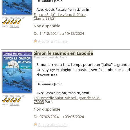
De Yannick Jamin
Avec Neuvic Pascale, Yannick Jamin
Espace St Jo' - Le vieux théâtre
,
Clamart (
92
)
Note internautes:
Non disponible
avec
13 avis
Du 14/12/2024 au 15/12/2024
Ajouter à ma liste
Simon le saumon en Laponie
Théâtre
à partir de 3 ans
Simon arrivera-t-il à temps pour fêter "Julha" la grande
Un voyage écologique, musical, semé d'embuches et d
d'aventures.
De Yannick Jamin
Avec Pascale Neuvic, Yannick Jamin
Note internautes:
La Comédie Saint Michel - grande salle
,
75005
Paris
avec
13 avis
Non disponible
Du 07/02/2024 au 03/05/2024
Ajouter à ma liste