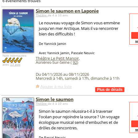
6 événements trouvés
Simon le saumon en Laponie
Théâtre
de 4 à 10 ans
Le nouveau voyage de Simon vous emmène
jusqu'en mer Arctique. Mais il va rencontrer
bien des difficultés !
v
De Yannick Jamin
Avec Yannick Jamin, Pascale Neuvic
Note internautes:
Théâtre Le Petit Manoir
,
Asnières-Sur-Seine (
92
)
avec
13 avis
Du 04/11/2026 au 08/11/2026
Mercredi à 14h, samedi à 17h, dimanche à 11h
Ajouter à ma liste
Simon le saumon
Théâtre
de 4 à 10 ans
Simon le saumon réussira-t-il à traverser
l'océan pour rejoindre la source ? Un voyage
écologique musical semé d'embuches et de
drôles de rencontres.
v
De Pascal Neuvic