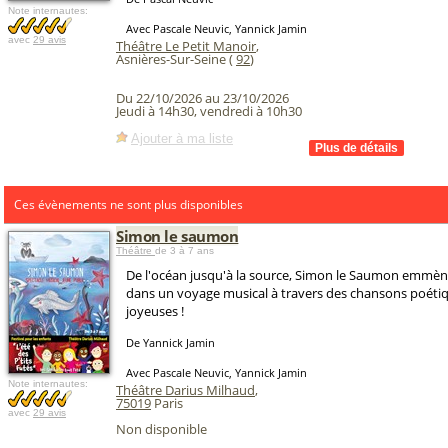
Note internautes:
Avec Pascale Neuvic, Yannick Jamin
avec
29 avis
Théâtre Le Petit Manoir
,
Asnières-Sur-Seine (
92
)
Du 22/10/2026 au 23/10/2026
Jeudi à 14h30, vendredi à 10h30
Ajouter à ma liste
Ces évènements ne sont plus disponibles
Simon le saumon
Théâtre
de 3 à 7 ans
De l'océan jusqu'à la source, Simon le Saumon emmène
dans un voyage musical à travers des chansons poétiq
joyeuses !
De Yannick Jamin
Avec Pascale Neuvic, Yannick Jamin
Note internautes:
Théâtre Darius Milhaud
,
75019
Paris
avec
29 avis
Non disponible