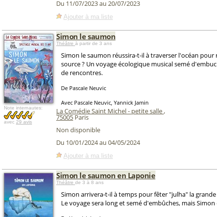
Du 11/07/2023 au 20/07/2023
Ajouter à ma liste
Simon le saumon
Théâtre
à partir de 3 ans
Simon le saumon réussira-t-il à traverser l'océan pour 
source ? Un voyage écologique musical semé d'embuch
de rencontres.
De Pascale Neuvic
Avec Pascale Neuvic, Yannick Jamin
Note internautes:
La Comédie Saint Michel - petite salle
,
75005
Paris
avec
29 avis
Non disponible
Du 10/01/2024 au 04/05/2024
Ajouter à ma liste
Simon le saumon en Laponie
Théâtre
de 3 à 8 ans
Simon arrivera-t-il à temps pour fêter "julha" la grande
Le voyage sera long et semé d'embûches, mais Simon 