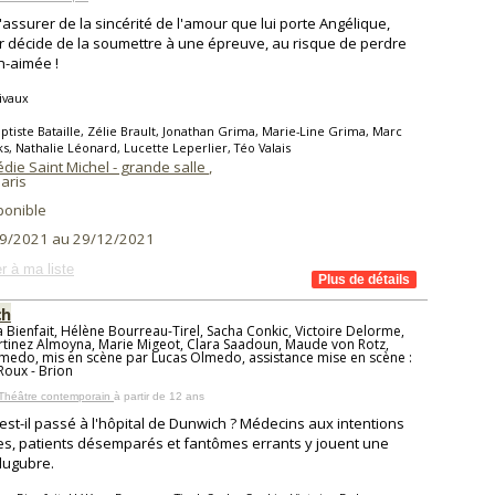
'assurer de la sincérité de l'amour que lui porte Angélique,
r décide de la soumettre à une épreuve, au risque de perdre
n-aimée !
ivaux
ptiste Bataille, Zélie Brault, Jonathan Grima, Marie-Line Grima, Marc
s, Nathalie Léonard, Lucette Leperlier, Téo Valais
die Saint Michel - grande salle
,
aris
ponible
9/2021 au 29/12/2021
r à ma liste
ch
Bienfait, Hélène Bourreau-Tirel, Sacha Conkic, Victoire Delorme,
rtinez Almoyna, Marie Migeot, Clara Saadoun, Maude von Rotz,
medo, mis en scène par Lucas Olmedo, assistance mise en scène :
oux - Brion
 Théâtre contemporain
à partir de 12 ans
est-il passé à l'hôpital de Dunwich ? Médecins aux intentions
es, patients désemparés et fantômes errants y jouent une
lugubre.