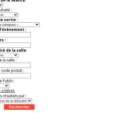
de la Séance:
uhaité :
e sortie :
d'événement :
es :
té de la salle:
la salle :
u code postal :
 Public :
 critères
es résultats par :