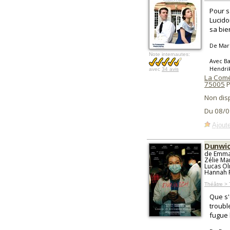
Pour s
Lucido
sa bie
De Mar
Note internautes:
Avec Ba
Hendrik
avec
34 avis
La Comé
75005
P
Non dis
Du 08/0
Ajoute
Dunwi
de Emma 
Zélie Ma
Lucas Ol
Hannah R
Théâtre >
Que s'
troubl
fugue 