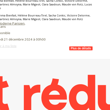
 Bienfait, Hélène Bourreau-Tirel, Sacha Conkic, Victoire Delorme,
artinez Almoyna, Marie Migeot, Clara Saadoun, Maude von Rotz, Lucas
o
ma Bienfait, Hélène Bourreau-Tirel, Sacha Conkic, Victoire Delorme,
artinez Almoyna, Marie Migeot, Clara Saadoun, Maude von Rotz
Moderne Parisien
,
aris
ponible
di 21 décembre 2024 à 00h00
r à ma liste