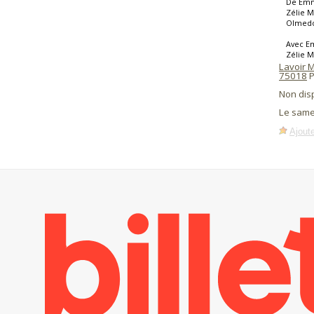
De Emma
Zélie M
Olmed
Avec Em
Zélie M
Lavoir 
75018
P
Non dis
Le same
Ajoute