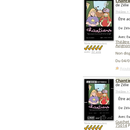
Chanti
de Zélie 
Théâtre >
Être a
De Zéli
Avec Ev
Théâtre
Note internautes:
Avignon
avec
32 avis
Non dis
Du 04/0
Ajoute
Chanti
de Zélie 
Théâtre > 
Être a
De Zéli
Avec Ev
Guichet
Note internautes:
75014
P