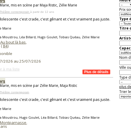
ers
Heure 
Marie, mis en scène par Maja Ristic, Zélie Marie
Prix so
 Théâtre contemporain
à partir de 12 ans
dolescente c'est crade, c'est gênant et c'est vraiment pas juste.
Type d
Titre 
e Marie
a Moustrou, Léa Billard, Hugo Goulet, Tobias Quéau, Zélie Marie
Artist
 Au bout là bas
,
(
84
)
Capaci
ponible
Nom de 
7/2026 au 25/07/2026
Ville o
r à ma liste
Type de
ers
Marie, mis en scène par Zélie Marie, Maja Ristic
plus de
Trier l
Théâtre contemporain
dolescente c'est crade, c'est gênant et c'est vraiment pas juste.
e Marie
a Moustrou, Hugo Goulet, Léa Billard, Tobias Quéau, Zélie Marie
 Montparnasse
,
aris