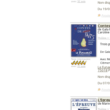
avec
32 avis
Non dis
Du 19/0
Ajoute
Contes
de Gala 
Caroline
Théâtre > 
Trois 
De Gala
Avec Ma
Note internautes:
Clémen
avec
20 avis
Le Funa
75018
P
Non dis
Du 07/0
Ajoute
L'Epre
de Mariv
Théâtre > 