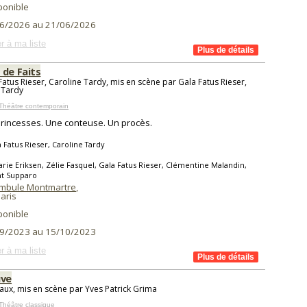
ponible
6/2026 au 21/06/2026
r à ma liste
 de Faits
Fatus Rieser, Caroline Tardy, mis en scène par Gala Fatus Rieser,
 Tardy
Théâtre contemporain
princesses. Une conteuse. Un procès.
 Fatus Rieser, Caroline Tardy
rie Eriksen, Zélie Fasquel, Gala Fatus Rieser, Clémentine Malandin,
t Supparo
mbule Montmartre
,
aris
ponible
9/2023 au 15/10/2023
r à ma liste
uve
aux, mis en scène par Yves Patrick Grima
Théâtre classique