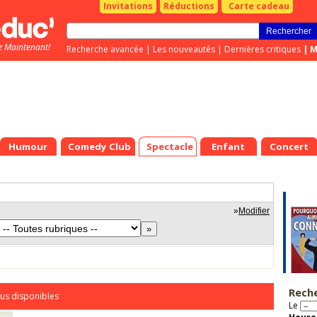
Invitations
Réductions
Carte cadeau
z Maintenant!
Recherche avancée
|
Les nouveautés
|
Dernières critiques
|
M
Humour
Comedy Club
Spectacle
Enfant
Concert
»
Modifier
Rech
us disponibles
Le