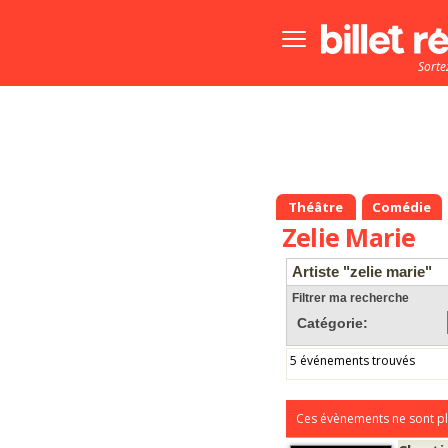
Bouton
menu
Sorte
principale
Théâtre
Comédie
Zelie Marie
Artiste "zelie marie"
Filtrer ma recherche
Catégorie:
5 événements trouvés
Ces évènements ne sont pl