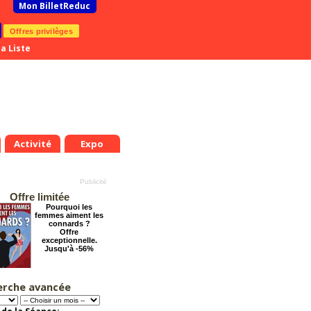
Mon BilletReduc
Offres privilèges
a Liste
Activité
Expo
Offre limitée
Pourquoi les
femmes aiment les
connards ?
Offre
exceptionnelle.
Jusqu'à -56%
erche avancée
Arsène Lupin
Offre
exceptionnelle.
Jusqu'à -28%