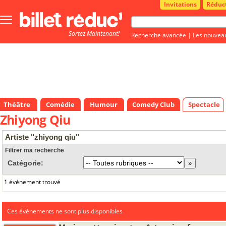
Invitations
Réduc
Bouton
menu
Sortez Maintenant!
principale
Recherche avancée
|
Les nouvea
Théâtre
Comédie
Humour
Comedy Club
Spectacle
Zhiyong Qiu
Artiste "zhiyong qiu"
Filtrer ma recherche
Catégorie:
1 événement trouvé
Ces évènements ne sont plus disponibles