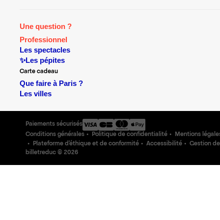
Une question ?
Professionnel
Les spectacles
✨Les pépites
Carte cadeau
Que faire à Paris ?
Les villes
Paiements sécurisés
Conditions générales
Politique de confidentialité
Mentions légale
Plateforme d'éthique et de conformité
Accessibilité
Gestion de
billetreduc ©
2026