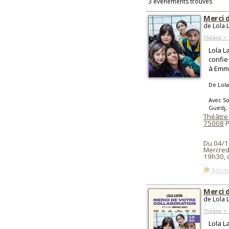
3 événements trouvés
Merci 
de Lola 
Théâtre > 
Lola L
confie
à Emm
De Lola
Avec So
Guedj, 
Théâtre 
75008
P
Du 04/1
Mercredi
19h30, 
Ajoute
Merci 
de Lola 
Théâtre > 
Lola L