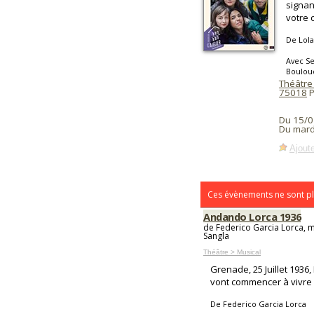
signan
votre 
De Lola
Avec Se
Bouloud
Théâtre 
75018
P
Du 15/0
Du mard
Ajoute
Ces évènements ne sont pl
Andando Lorca 1936
de Federico Garcia Lorca, m
Sangla
Théâtre > Musical
Grenade, 25 Juillet 1936,
vont commencer à vivre 
De Federico Garcia Lorca