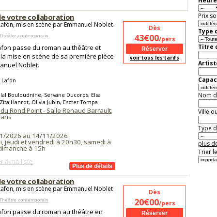
Heure
Prix so
de votre collaboration
Lafon, mis en scène par Emmanuel Noblet
Dès
Type d
43€00
Théâtre contemporain
/pers
Titre
afon passe du roman au théâtre et
 la mise en scène de sa première pièce
voir tous les tarifs
Artist
anuel Noblet.
Capaci
 Lafon
lal Bouloudnine, Servane Ducorps, Elsa
Nom de 
Zita Hanrot, Olivia Jubin, Eszter Tompa
du Rond Point - Salle Renaud Barrault
,
Ville o
aris
Type de
1/2026 au 14/11/2026
, jeudi et vendredi à 20h30, samedi à
plus de
dimanche à 15h
Trier l
r à ma liste
de votre collaboration
Lafon, mis en scène par Emmanuel Noblet
Dès
20€00
Théâtre contemporain
/pers
afon passe du roman au théâtre en