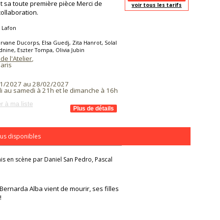
t sa toute première pièce Merci de
voir tous les tarifs
collaboration.
 Lafon
rvane Ducorps, Elsa Guedj, Zita Hanrot, Solal
nine, Eszter Tompa, Olivia Jubin
de l'Atelier
,
aris
1/2027 au 28/02/2027
i au samedi à 21h et le dimanche à 16h
r à ma liste
us disponibles
is en scène par Daniel San Pedro, Pascal
 Bernarda Alba vient de mourir, ses filles
!