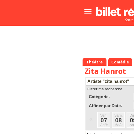
Bouton
menu
Sorte
principale
Théâtre
Comédie
Zita Hanrot
Artiste "zita hanrot"
Filtrer ma recherche
Catégorie:
Affiner par Date:
Ven.
Sam.
Di
«
07
08
0
Août
Août
Ao