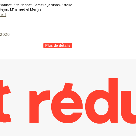
Bonnet, Zita Hanrot, Camélia Jordana, Estelle
v Heym, M'hamed el Menjra
ord
,
/2020