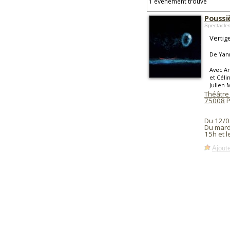
1 événement trouvé
Poussi
Spectacles
Vertig
De Yann
Avec An
et Céli
Julien 
Théâtre 
75008
P
Du 12/0
Du mard
15h et 
Ajoute