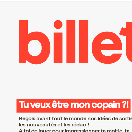
Tu veux être mon copain ?!
Reçois avant tout le monde nos idées de sorti
les nouveautés et les réduc' !
A toi de jouer pour impressionner ta moitié, ta