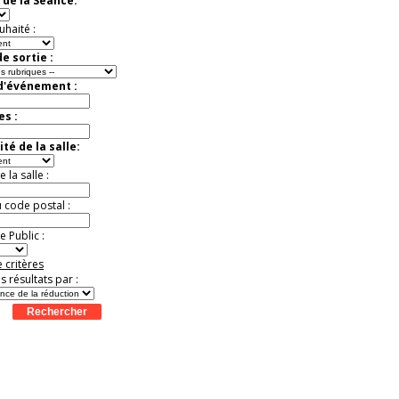
 de la Séance:
Jusqu'à -50%
uhaité :
e sortie :
 d'événement :
es :
té de la salle:
la salle :
u code postal :
 Public :
 critères
es résultats par :