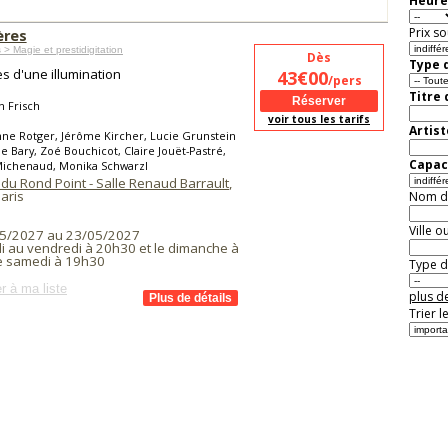
Heure
Prix so
ères
 > Magie et prestidigitation
Dès
Type d
es d'une illumination
43€00
/pers
Titre
 Frisch
voir tous les tarifs
Artist
ne Rotger, Jérôme Kircher, Lucie Grunstein
ne Bary, Zoé Bouchicot, Claire Jouët-Pastré,
Capaci
Michenaud, Monika Schwarzl
du Rond Point - Salle Renaud Barrault
,
aris
Nom de 
Ville o
5/2027 au 23/05/2027
i au vendredi à 20h30 et le dimanche à
le samedi à 19h30
Type de
r à ma liste
plus de
Trier l