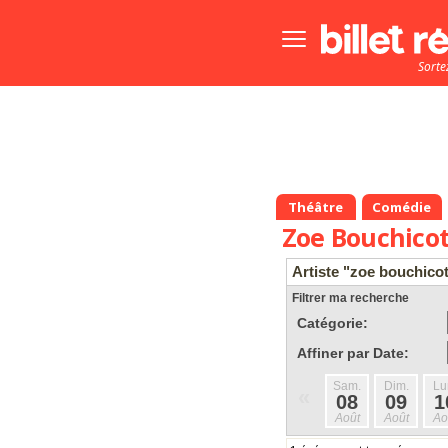
Bouton
menu
Sorte
principale
Théâtre
Comédie
Zoe Bouchico
Artiste "zoe bouchico
Filtrer ma recherche
Catégorie:
Affiner par Date:
Sam.
Dim.
Lu
«
08
09
1
Août
Août
Ao