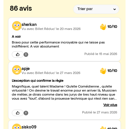
86 avis
sherkan
10/10
Vu avec Billet Réduc'
le 20 mars 2026
A voir
Bravo pour cette performance incroyable qui ne laisse pas
indifférent. A voir absolument
Publié
le 15 mai 2026
apje
10/10
Vu avec Billet Réduc'
le 27 mars 2026
L’exception qui confirme la règle
Magnifique, quel talent Madame ! Qu’elle Comédienne , qu’elle
virtuosité ! On devine le travail enorme pour en arriver là, Musicien
de métier, je dirais comme dans les jurys de tres haut niveau que
vous avez "tout", d’abord la prouesse technique qui n’est rien sans
la sensibilité, l’emotion des différents personnages que vous
Voir plus
représentez ...vous attirez l'attention, un profond respect de nous
présentez cette œuvre avec tellement de justesse et l'originalité
Publié
le 27 mars 2026
du discours dans la mise en scène efficace et sans jamais tomber
dans l'excès. J’aurai juste voulu pouvoir vous féliciter a la sortie
comme c’est parfois possible ! Dans ´l’attente de vous retrouvez
sisko09
dans un prochain spectacle un Très Grand Bravo !