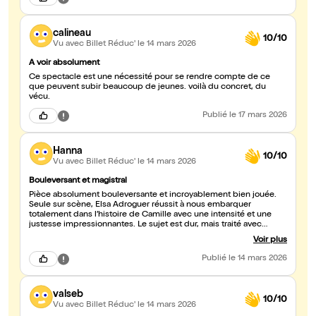
calineau
10/10
Vu avec Billet Réduc'
le 14 mars 2026
A voir absolument
Ce spectacle est une nécessité pour se rendre compte de ce
que peuvent subir beaucoup de jeunes. voilà du concret, du
vécu.
Publié
le 17 mars 2026
Hanna
10/10
Vu avec Billet Réduc'
le 14 mars 2026
Bouleversant et magistral
Pièce absolument bouleversante et incroyablement bien jouée.
Seule sur scène, Elsa Adroguer réussit à nous embarquer
totalement dans l’histoire de Camille avec une intensité et une
justesse impressionnantes. Le sujet est dur, mais traité avec
beaucoup d’intelligence et de sensibilité. On passe par
Voir plus
énormément d’émotions et on en ressort profondément marqué.
Vraiment une pièce exceptionnelle — à voir absolument.
Publié
le 14 mars 2026
valseb
10/10
Vu avec Billet Réduc'
le 14 mars 2026