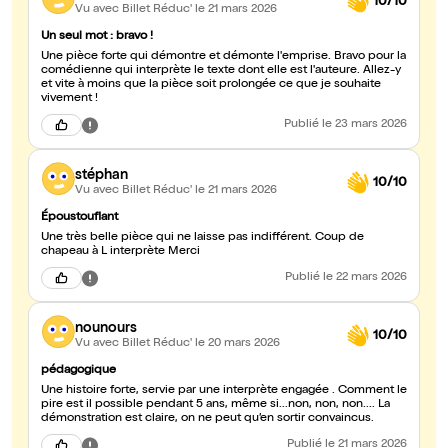
10/10
Vu avec Billet Réduc'
le 21 mars 2026
Un seul mot : bravo !
Une pièce forte qui démontre et démonte l'emprise. Bravo pour la
comédienne qui interprète le texte dont elle est l'auteure. Allez-y
et vite à moins que la pièce soit prolongée ce que je souhaite
vivement !
Publié
le 23 mars 2026
stéphan
10/10
Vu avec Billet Réduc'
le 21 mars 2026
Époustouflant
Une très belle pièce qui ne laisse pas indifférent. Coup de
chapeau à L interprète Merci
Publié
le 22 mars 2026
nounours
10/10
Vu avec Billet Réduc'
le 20 mars 2026
pédagogique
Une histoire forte, servie par une interprète engagée . Comment le
pire est il possible pendant 5 ans, même si...non, non, non.... La
démonstration est claire, on ne peut qu’en sortir convaincus.
Publié
le 21 mars 2026