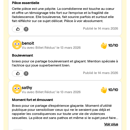
Pièce essentielle
Cette pièce est une pépite. La comédienne est touche au cœur
et offre un témoignage très fort sur l’emprise et la fragilité de
l’adolescence. Elle bouleverse, fait sourire parfois et surtout elle
fait réfléchir sur ce sujet délicat. Pièce à voir absolument.
Publié
le 14 mars 2026
benoit
10/10
Vu avec Billet Réduc'
le 13 mars 2026
Bouleversant
bravo pour ce partage bouleversant et glaçant. Mention spéciale à
l'actrice qui joue superbement bien.
Publié
le 14 mars 2026
sathy
10/10
Vu avec Billet Réduc'
le 13 mars 2026
Moment fort et émouvant
Bravo pour ce partage d’expérience glaçante. Moment d’utilité
publique pour sensibiliser ceux qui ne le seraient pas déjà et
rappeler les conséquences sur toute une vie de violences
sexuelles. La pièce est sans pathos et même si le sujet peut faire
peur sur le papier, ce témoignage est transmis de manière juste et
Voir plus
touchante. Allez y!