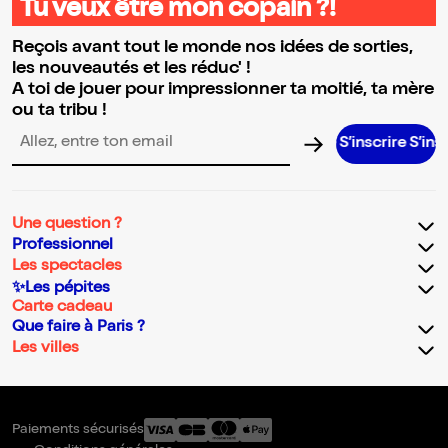
Tu veux être mon copain ?!
Reçois avant tout le monde nos idées de sorties,
les nouveautés et les réduc' !
A toi de jouer pour impressionner ta moitié, ta mère
ou ta tribu !
S’inscrire S’inscrire S
Adresse email pour la newsletter
Une question ?
Professionnel
Les spectacles
✨Les pépites
Carte cadeau
Que faire à Paris ?
Les villes
Paiements sécurisés