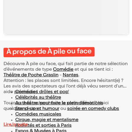
À propos de À pile ou face
Découvre À pile ou face, qui fait partie de notre sélection
d’événements de type
Comédie
et qui se tient ici :
Théâtre de Poche Graslin
-
Nantes
.
Attention : les places sont limitées. Encore hésitant(e) ?
Les avis des spectateurs qui l'ont déjà vécu seront d'une
aide précieuse !
Comédies drôles et pop’
Célébrités au théâtre
Toujours à la recherche de la sortie idéale ? Voici
Au théâtre, pour faire le plein d’émotions
quelques pistes :
Stand-up et humour
ou
soirée en comedy clubs
Comédies musicales
Cirque, magie et mentalisme
Lire la suite
Activités et sorties à Paris
Expos & Musées à Paris