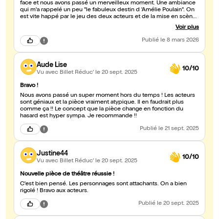
face et nous avons passé un merveilleux moment. Une ambiance
qui m'a rappelé un peu "le fabuleux destin d 'Amélie Poulain". On
est vite happé par le jeu des deux acteurs et de la mise en scène
originale. Drôle, poétique, philosophique...que du bonheur. Merci
Voir plus
pour ce délicieux moment. Pile cette pièce va rencontrer un
succès fou, face un Molière les attend...!
Publié
le 8 mars 2026
Aude Lise
10/10
Vu avec Billet Réduc'
le 20 sept. 2025
Bravo !
Nous avons passé un super moment hors du temps ! Les acteurs
sont géniaux et la pièce vraiment atypique. Il en faudrait plus
comme ça !! Le concept que la pièce change en fonction du
hasard est hyper sympa. Je recommande !!
Publié
le 21 sept. 2025
Justine44
10/10
Vu avec Billet Réduc'
le 20 sept. 2025
Nouvelle pièce de théâtre réussie !
C'est bien pensé. Les personnages sont attachants. On a bien
rigolé ! Bravo aux acteurs.
Publié
le 20 sept. 2025