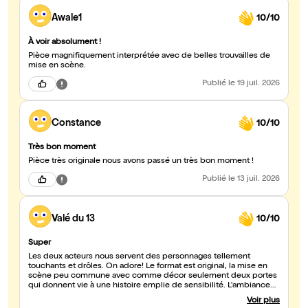
Awale1
10/10
À voir absolument !
Pièce magnifiquement interprétée avec de belles trouvailles de
mise en scène.
Publié
le 19 juil. 2026
Constance
10/10
Très bon moment
Pièce très originale nous avons passé un très bon moment !
Publié
le 13 juil. 2026
Valé du 13
10/10
Super
Les deux acteurs nous servent des personnages tellement
touchants et drôles. On adore! Le format est original, la mise en
scène peu commune avec comme décor seulement deux portes
qui donnent vie à une histoire emplie de sensibilité. L'ambiance
"Amélie Poulain" , on est fan aussi. Bref je valide à 3 000%
Voir plus