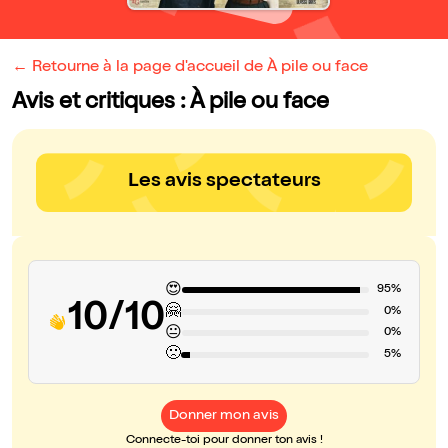
← Retourne à la page d'accueil de À pile ou face
Avis et critiques : À pile ou face
Les avis spectateurs
😍
95%
10/10
🤗
0%
😐
0%
🙁
5%
Donner mon avis
Connecte-toi pour donner ton avis !