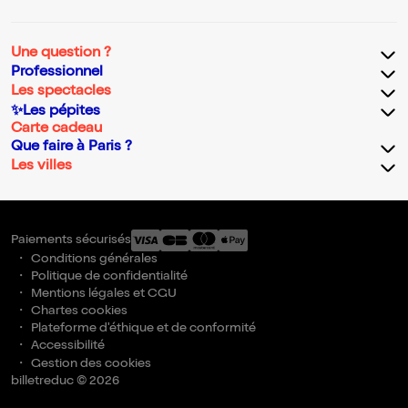
Une question ?
Professionnel
Les spectacles
✨Les pépites
Carte cadeau
Que faire à Paris ?
Les villes
Paiements sécurisés
Conditions générales
Politique de confidentialité
Mentions légales et CGU
Chartes cookies
Plateforme d'éthique et de conformité
Accessibilité
Gestion des cookies
billetreduc © 2026