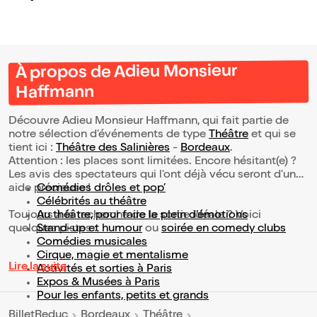
À propos de Adieu Monsieur
Haffmann
Découvre Adieu Monsieur Haffmann, qui fait partie de
notre sélection d’événements de type
Théâtre
et qui se
tient ici :
Théâtre des Salinières
-
Bordeaux
.
Attention : les places sont limitées. Encore hésitant(e) ?
Les avis des spectateurs qui l'ont déjà vécu seront d'une
aide précieuse !
Comédies drôles et pop’
Célébrités au théâtre
Toujours à la recherche de la sortie idéale ? Voici
Au théâtre, pour faire le plein d’émotions
quelques pistes :
Stand-up et humour
ou
soirée en comedy clubs
Comédies musicales
Cirque, magie et mentalisme
Lire la suite
Activités et sorties à Paris
Expos & Musées à Paris
Pour les enfants, petits et grands
BilletReduc
Bordeaux
Théâtre