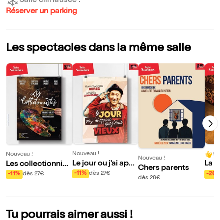
Salle climatisée !
Réserver un parking
Les spectacles dans la même salle
Nouveau !
9/
Nouveau !
Nouveau !
Le jour ou j'ai appr
La M
Les collectionnist
Chers parents
is que j'étais vieux
ing
es
-11%
dès 27€
-26
-11%
dès 27€
dès 28€
!
Tu pourrais aimer aussi !