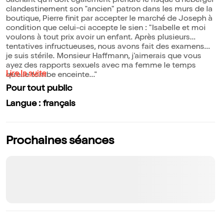
Sachant qu'il doit également prendre le risque d'héberger
clandestinement son "ancien" patron dans les murs de la
boutique, Pierre finit par accepter le marché de Joseph à
condition que celui-ci accepte le sien : "Isabelle et moi
voulons à tout prix avoir un enfant. Après plusieurs
tentatives infructueuses, nous avons fait des examens...
je suis stérile. Monsieur Haffmann, j'aimerais que vous
ayez des rapports sexuels avec ma femme le temps
Lire la suite
qu'elle tombe enceinte..."
Pour tout public
Langue : français
Prochaines séances