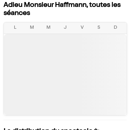
Adieu Monsieur Haffmann, toutes les
séances
L
M
M
J
V
S
D