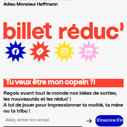
Adieu Monsieur Haffmann
Tu veux être mon copain ?!
Reçois avant tout le monde nos idées de sorties,
les nouveautés et les réduc' !
A toi de jouer pour impressionner ta moitié, ta mère
ou ta tribu !
S’inscrire S’inscrire S’i
Adresse email pour la newsletter