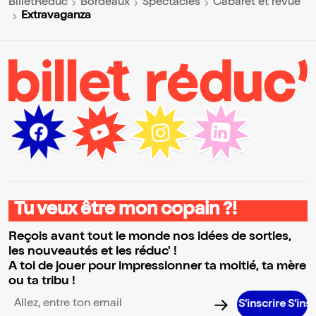
BilletReduc
Bordeaux
Spectacles
Cabaret et revue
Extravaganza
Tu veux être mon copain ?!
Reçois avant tout le monde nos idées de sorties,
les nouveautés et les réduc' !
A toi de jouer pour impressionner ta moitié, ta mère
ou ta tribu !
S’inscrire S’inscrire S’i
Adresse email pour la newsletter