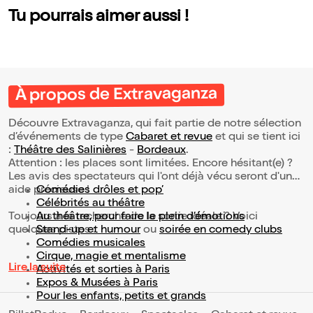
Tu pourrais aimer aussi !
À propos de Extravaganza
Découvre Extravaganza, qui fait partie de notre sélection
d’événements de type
Cabaret et revue
et qui se tient ici
:
Théâtre des Salinières
-
Bordeaux
.
Attention : les places sont limitées. Encore hésitant(e) ?
Les avis des spectateurs qui l'ont déjà vécu seront d'une
aide précieuse !
Comédies drôles et pop’
Célébrités au théâtre
Toujours à la recherche de la sortie idéale ? Voici
Au théâtre, pour faire le plein d’émotions
quelques pistes :
Stand-up et humour
ou
soirée en comedy clubs
Comédies musicales
Cirque, magie et mentalisme
Lire la suite
Activités et sorties à Paris
Expos & Musées à Paris
Pour les enfants, petits et grands