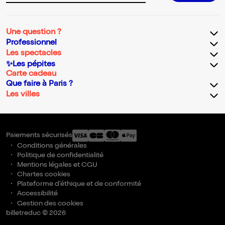
Une question ?
Professionnel
Les spectacles
✨Les pépites
Carte cadeau
Que faire à Paris ?
Les villes
Paiements sécurisés
Conditions générales
Politique de confidentialité
Mentions légales et CGU
Chartes cookies
Plateforme d'éthique et de conformité
Accessibilité
Gestion des cookies
billetreduc © 2026