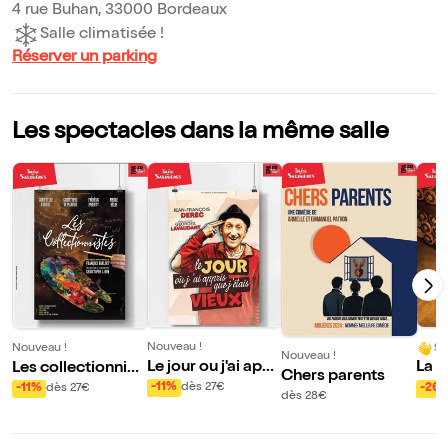
4 rue Buhan, 33000 Bordeaux
Salle climatisée !
Réserver un parking
Les spectacles dans la même salle
Nouveau !
9/
Nouveau !
Nouveau !
Le jour ou j'ai appr
La M
Les collectionnist
Chers parents
is que j'étais vieux
ing
es
-11%
dès 27€
-26
-11%
dès 27€
dès 28€
!