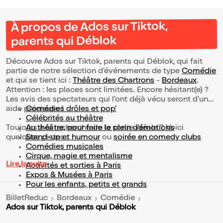
À propos de Ados sur Tiktok,
parents qui Déblok
Découvre Ados sur Tiktok, parents qui Déblok, qui fait
partie de notre sélection d’événements de type
Comédie
et qui se tient ici :
Théâtre des Chartrons
-
Bordeaux
.
Attention : les places sont limitées. Encore hésitant(e) ?
Les avis des spectateurs qui l'ont déjà vécu seront d'une
aide précieuse !
Comédies drôles et pop’
Célébrités au théâtre
Toujours à la recherche de la sortie idéale ? Voici
Au théâtre, pour faire le plein d’émotions
quelques pistes :
Stand-up et humour
ou
soirée en comedy clubs
Comédies musicales
Cirque, magie et mentalisme
Lire la suite
Activités et sorties à Paris
Expos & Musées à Paris
Pour les enfants, petits et grands
BilletReduc
Bordeaux
Comédie
Ados sur Tiktok, parents qui Déblok