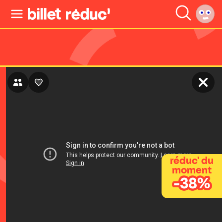
réduc' du
moment
-38%