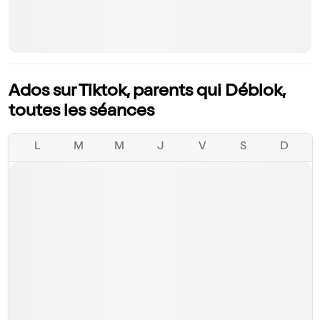
Ados sur Tiktok, parents qui Déblok,
toutes les séances
L
M
M
J
V
S
D