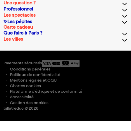
Une question ?
Professionnel
Les spectacles
✨Les pépites
Carte cadeau
Que faire à Paris ?
Les villes
Paiements sécurisés
Conditions générales
Politique de confidentialité
Mentions légales et CGU
Chartes cookies
Plateforme d'éthique et de conformité
Accessibilité
Gestion des cookies
billetreduc © 2026