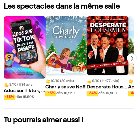
Les spectacles dans la même salle
10/10 (20 avis)
9/10 (14477 avis)
10
9/10 (1791 avis)
Charly sauve Noël
Desperate House
Ado
Ados sur Tiktok, p
men
s, p
-15%
dès 10,95€
-34%
dès 16,50€
-44
arents qui Déblok
-38%
dès 15,50€
ranc
Tu pourrais aimer aussi !