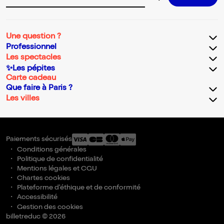
Adresse email pour la newsletter
Une question ?
Professionnel
Les spectacles
✨Les pépites
Carte cadeau
Que faire à Paris ?
Les villes
Paiements sécurisés
Conditions générales
Politique de confidentialité
Mentions légales et CGU
Chartes cookies
Plateforme d'éthique et de conformité
Accessibilité
Gestion des cookies
billetreduc © 2026