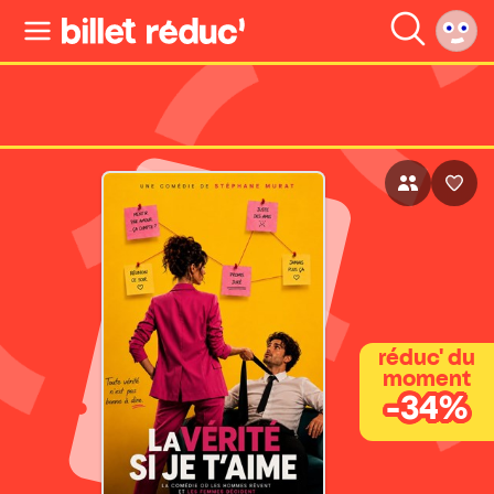
réduc' du
moment
-34%