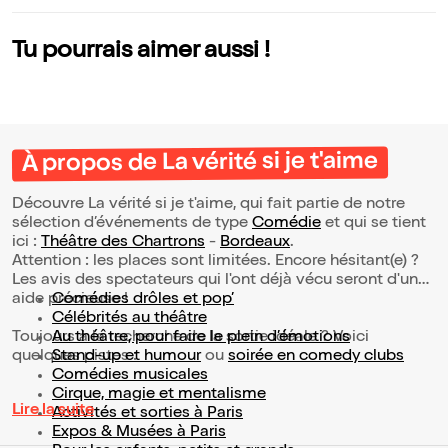
Tu pourrais aimer aussi !
À propos de La vérité si je t'aime
Découvre La vérité si je t'aime, qui fait partie de notre
sélection d’événements de type
Comédie
et qui se tient
ici :
Théâtre des Chartrons
-
Bordeaux
.
Attention : les places sont limitées. Encore hésitant(e) ?
Les avis des spectateurs qui l'ont déjà vécu seront d'une
aide précieuse !
Comédies drôles et pop’
Célébrités au théâtre
Toujours à la recherche de la sortie idéale ? Voici
Au théâtre, pour faire le plein d’émotions
quelques pistes :
Stand-up et humour
ou
soirée en comedy clubs
Comédies musicales
Cirque, magie et mentalisme
Lire la suite
Activités et sorties à Paris
Expos & Musées à Paris