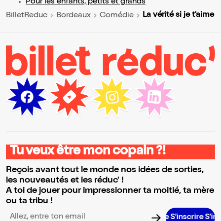
Pour les enfants, petits et grands
La vérité si je t'aime
BilletReduc
Bordeaux
Comédie
Tu veux être mon copain ?!
Reçois avant tout le monde nos idées de sorties,
les nouveautés et les réduc' !
A toi de jouer pour impressionner ta moitié, ta mère
ou ta tribu !
S’inscrire S’inscrire S’