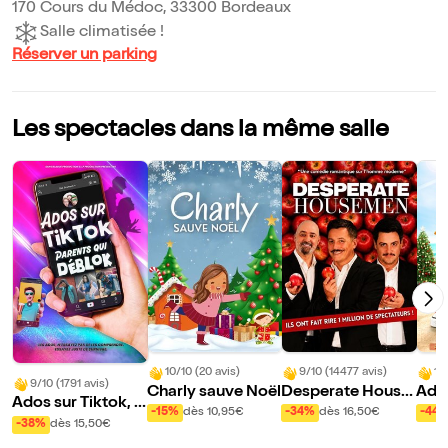
170 Cours du Médoc, 33300 Bordeaux
Salle climatisée !
Réserver un parking
Les spectacles dans la même salle
10/10 (20 avis)
9/10 (14477 avis)
10
9/10 (1791 avis)
Charly sauve Noël
Desperate House
Ado
Ados sur Tiktok, p
men
s, p
-15%
dès 10,95€
-34%
dès 16,50€
-44
arents qui Déblok
-38%
dès 15,50€
ranc