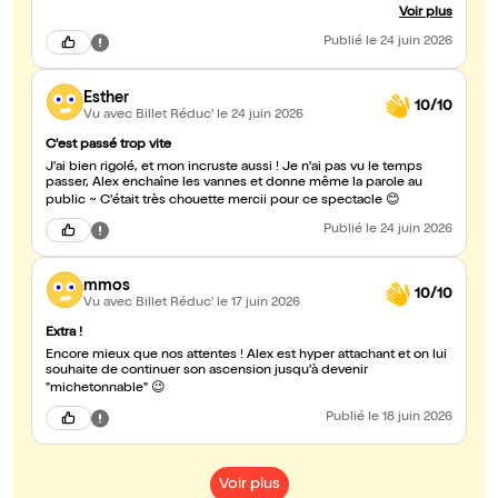
uniquement des blagues déjà vues sur Instagram… pas du tout !
Voir plus
Beaucoup de surprises et de nouveautés. Vous pouvez foncer les
yeux fermés. Et bonus non négligeable : la salle est climatisée,
Publié
le 24 juin 2026
donc on peut faire du sport sans transpirer. Que demander de
plus ? BRAVO !!!
Esther
10/10
Vu avec Billet Réduc'
le 24 juin 2026
C'est passé trop vite
J'ai bien rigolé, et mon incruste aussi ! Je n'ai pas vu le temps
passer, Alex enchaîne les vannes et donne même la parole au
public ~ C'était très chouette mercii pour ce spectacle 😊
Publié
le 24 juin 2026
mmos
10/10
Vu avec Billet Réduc'
le 17 juin 2026
Extra !
Encore mieux que nos attentes ! Alex est hyper attachant et on lui
souhaite de continuer son ascension jusqu'à devenir
"michetonnable" 😉
Publié
le 18 juin 2026
Voir plus