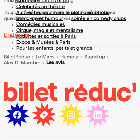
aide précieuse !
Comédies drôles et pop’
Célébrités au théâtre
Toujours à la recherche de la sortie idéale ? Voici
Au théâtre, pour faire le plein d’émotions
quelques pistes :
Stand-up et humour
ou
soirée en comedy clubs
Comédies musicales
Cirque, magie et mentalisme
Lire la suite
Activités et sorties à Paris
Expos & Musées à Paris
Pour les enfants, petits et grands
BilletReduc
Le Mans
Humour
Stand up
Les avis
Alex Di Mambro