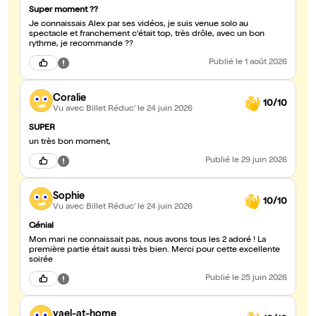
Super moment ??
Je connaissais Alex par ses vidéos, je suis venue solo au
spectacle et franchement c'était top, très drôle, avec un bon
rythme, je recommande ??
Publié
le 1 août 2026
Coralie
10/10
Vu avec Billet Réduc'
le 24 juin 2026
SUPER
un très bon moment,
Publié
le 29 juin 2026
Sophie
10/10
Vu avec Billet Réduc'
le 24 juin 2026
Génial
Mon mari ne connaissait pas, nous avons tous les 2 adoré ! La
première partie était aussi très bien. Merci pour cette excellente
soirée
Publié
le 25 juin 2026
yael-at-home