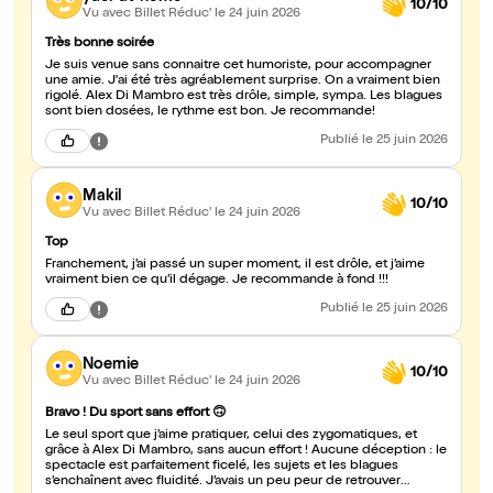
10/10
Vu avec Billet Réduc'
le 24 juin 2026
Très bonne soirée
Je suis venue sans connaitre cet humoriste, pour accompagner
une amie. J'ai été très agréablement surprise. On a vraiment bien
rigolé. Alex Di Mambro est très drôle, simple, sympa. Les blagues
sont bien dosées, le rythme est bon. Je recommande!
Publié
le 25 juin 2026
Makil
10/10
Vu avec Billet Réduc'
le 24 juin 2026
Top
Franchement, j’ai passé un super moment, il est drôle, et j’aime
vraiment bien ce qu’il dégage. Je recommande à fond !!!
Publié
le 25 juin 2026
Noemie
10/10
Vu avec Billet Réduc'
le 24 juin 2026
Bravo ! Du sport sans effort 🙃
Le seul sport que j’aime pratiquer, celui des zygomatiques, et
grâce à Alex Di Mambro, sans aucun effort ! Aucune déception : le
spectacle est parfaitement ficelé, les sujets et les blagues
s’enchaînent avec fluidité. J’avais un peu peur de retrouver