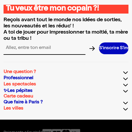
Tu veux être mon copain ?!
Reçois avant tout le monde nos idées de sorties,
les nouveautés et les réduc' !
A toi de jouer pour impressionner ta moitié, ta mère
ou ta tribu !
S’inscrire S’inscrire S’i
Adresse email pour la newsletter
Une question ?
Professionnel
Les spectacles
✨Les pépites
Carte cadeau
Que faire à Paris ?
Les villes