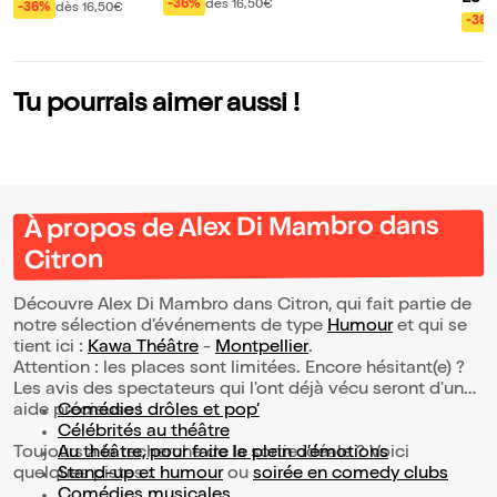
mes font ce qu'ils
s femmes
-36%
dès 16,50€
-36%
dès 16,50€
our 
-36
peuvent
Tu pourrais aimer aussi !
À propos de Alex Di Mambro dans
Citron
Découvre Alex Di Mambro dans Citron, qui fait partie de
notre sélection d’événements de type
Humour
et qui se
tient ici :
Kawa Théâtre
-
Montpellier
.
Attention : les places sont limitées. Encore hésitant(e) ?
Les avis des spectateurs qui l'ont déjà vécu seront d'une
aide précieuse !
Comédies drôles et pop’
Célébrités au théâtre
Toujours à la recherche de la sortie idéale ? Voici
Au théâtre, pour faire le plein d’émotions
quelques pistes :
Stand-up et humour
ou
soirée en comedy clubs
Comédies musicales