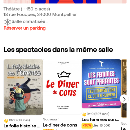
Théâtre (~ 150 places)
18 rue Fouques, 34000 Montpellier
Salle climatisée !
Réserver un parking
Les spectacles dans la même salle
9/10 (597 avis)
Les femmes sont
Nouveau !
10/10 (19 avis)
Nouve
Le diner de cons
parfaites, les hom
La folle histoire de
-36%
dès 16,50€
Le 2