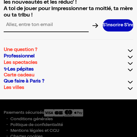
les nouveautés et les réduc' !
A toi de jouer pour impressionner ta moitié, ta mère
ou ta tribu !
S’inscrire S’inscrire S’ins
Adresse email pour la newsletter
Une question ?
Professionnel
Les spectacles
✨Les pépites
Carte cadeau
Que faire à Paris ?
Les villes
Paiements sécurisés
Conditions générales
Politique de confidentialité
Mentions légales et CGU
Chartes cookies