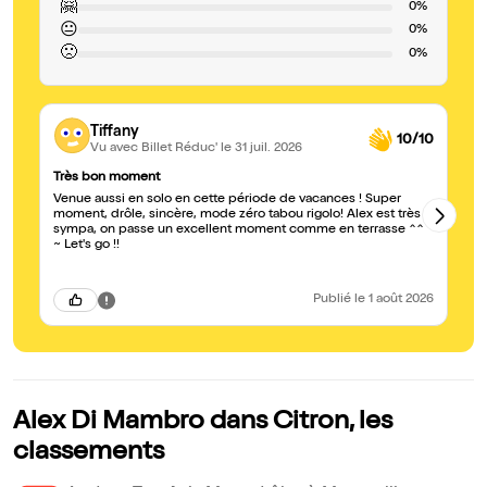
🤗
0%
😐
0%
🙁
0%
Tiffany
10/10
Vu avec Billet Réduc'
le 31 juil. 2026
Très bon moment
L'
Venue aussi en solo en cette période de vacances ! Super
Tr
moment, drôle, sincère, mode zéro tabou rigolo! Alex est très
Pr
sympa, on passe un excellent moment comme en terrasse ^^
~ Let's go !!
Publié
le 1 août 2026
Alex Di Mambro dans Citron, les
classements