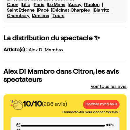
Caen
Lille
Paris
Le Mans
Auray
Toulon
Saint Etienne
Pacé
Décines Charpieu
Biarritz
Chambéry
Amiens
Tours
La distribution du spectacle ✨
Artiste(s) :
Alex Di Mambro
Alex Di Mambro dans Citron, les avis
spectateurs
Voir tous les avis
10/10
(286 avis)
Donner mon avis
Connecte-toi pour donner ton avis !
😍
100%