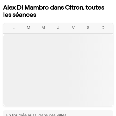
Alex Di Mambro dans Citron, toutes
les séances
L
M
M
J
V
S
D
En tournée aussi dans ces villes