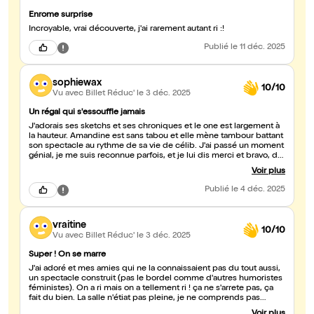
Enrome surprise
Incroyable, vrai découverte, j'ai rarement autant ri :!
Publié
le 11 déc. 2025
sophiewax
10/10
Vu avec Billet Réduc'
le 3 déc. 2025
Un régal qui s'essouffle jamais
J'adorais ses sketchs et ses chroniques et le one est largement à
la hauteur. Amandine est sans tabou et elle mène tambour battant
son spectacle au rythme de sa vie de célib. J'ai passé un moment
génial, je me suis reconnue parfois, et je lui dis merci et bravo, de
parler de nous et de si bien l'exprimer. Longue vie à Amandine
Voir plus
Publié
le 4 déc. 2025
vraitine
10/10
Vu avec Billet Réduc'
le 3 déc. 2025
Super ! On se marre
J'ai adoré et mes amies qui ne la connaissaient pas du tout aussi,
un spectacle construit (pas le bordel comme d'autres humoristes
féministes). On a ri mais on a tellement ri ! ça ne s'arrete pas, ça
fait du bien. La salle n'étiat pas pleine, je ne comprends pas
pourquoi ! Amandine mérite un grand public !