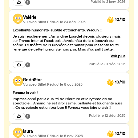
Publié
le 2 janv. 2026
Valérie
10/10
Vu avec Billet Réduc'
le 23 déc. 2025
Excellente humoriste, subtile et touchante. Waouh !!!
Je suis régulièrement Amandine Lourdel depuis plusieurs mois
sur France Inter et Facebook. J'avais hâte de la découvrir sur
scène. Le théâtre de l'Européen est parfait pour ressentir toute
l'énergie de cette humoriste hors pair. Mais d'où jaillit cette
abondante créativité des sujets ?! Bluffant! Et avec quel débit!! A
Voir plus
peine le temps de reprendre son souffle entre les éclats de rire.
Elle nous prend aux tripes, à la tête car les textes sont
Publié
le 31 déc. 2025
intelligemment affûtés, et aussi et surtout, elle nous prend au
coeur. Magnifique voix et interprète ( et ouais, en plus elle chante
super bien) qui nous laisse pour le coup sans voix. Waouh ! Juste
RodriStar
envie de la revoir très très vite. Longue vie artistique à toi chère
10/10
Amandine, tu le mérites!
Vu avec Billet Réduc'
le 8 oct. 2025
Foncez la voir !
Impressionné par la qualité de l'écriture et le rythme de ce
spectacle !! Amandine est drôlissime, brillante et touchante aussi
!! Ce spectacle est un bonbon !! Foncez vous faire plaisir !!
Publié
le 12 déc. 2025
laura
10/10
Vu avec Billet Réduc'
le 5 nov. 2025