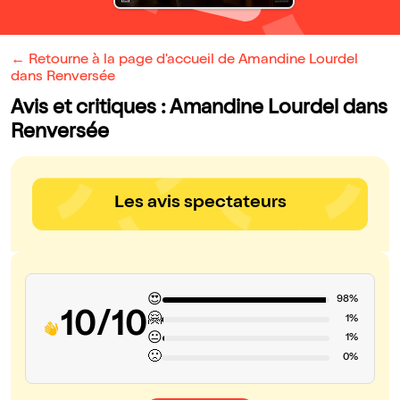
← Retourne à la page d'accueil de Amandine Lourdel
dans Renversée
Avis et critiques : Amandine Lourdel dans
Renversée
Les avis spectateurs
😍
98%
10/10
🤗
1%
😐
1%
🙁
0%