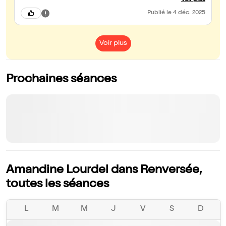
Voir plus
Publié
le 4 déc. 2025
Voir plus
Prochaines séances
Amandine Lourdel dans Renversée,
toutes les séances
L
M
M
J
V
S
D