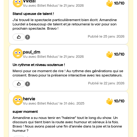
VVidal
10/10
Vu avec Billet Réduc'
le 21 janv. 2026
Stand upeuse de talent !
J'ai trouvé le spectacle particulièrement bien écrit. Amandine
Lourdel a beaucoup de talent et je retournerai la voir pour son
prochain spectacle. Bravo !
Publié
le 25 janv. 2026
paul_dm
10/10
Vu avec Billet Réduc'
le 21 janv. 2026
Un rythme et niveau soutenue !
Merci pour ce moment de rire ! Au rythme des générations qui se
croisent. Bravo pour la présence interactive avec les spectateurs.
Publié
le 22 janv. 2026
hervie
10/10
Vu avec Billet Réduc'
le 31 déc. 2025
super moment
Amandine a su nous tenir en "haleine" tout le long du show. Un
discours qui tient bien la route avec humour et sérieux à la fois.
Bravo ! Nous avons passé une fin d'année dans la joie et la bonne
humeur ?