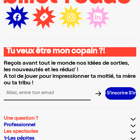
Tu veux être mon copain ?!
Reçois avant tout le monde nos idées de sorties,
les nouveautés et les réduc' !
A toi de jouer pour impressionner ta moitié, ta mère
ou ta tribu !
S’inscrire S’inscrire S’
Adresse email pour la newsletter
Une question ?
Professionnel
Les spectacles
✨Les pépites