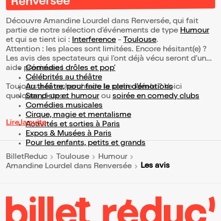
Renversée
Découvre Amandine Lourdel dans Renversée, qui fait
partie de notre sélection d’événements de type
Humour
et qui se tient ici :
Interference
-
Toulouse
.
Attention : les places sont limitées. Encore hésitant(e) ?
Les avis des spectateurs qui l'ont déjà vécu seront d'une
aide précieuse !
Comédies drôles et pop’
Célébrités au théâtre
Toujours à la recherche de la sortie idéale ? Voici
Au théâtre, pour faire le plein d’émotions
quelques pistes :
Stand-up et humour
ou
soirée en comedy clubs
Comédies musicales
Cirque, magie et mentalisme
Lire la suite
Activités et sorties à Paris
Expos & Musées à Paris
Pour les enfants, petits et grands
BilletReduc
Toulouse
Humour
Les avis
Amandine Lourdel dans Renversée