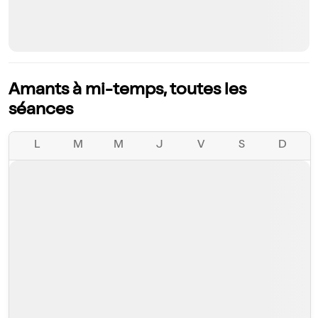
Amants à mi-temps, toutes les
séances
L
M
M
J
V
S
D