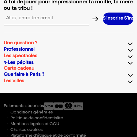
A toi de jouer pour impressionner ta moitié, ta mère
ou ta tribu !
S’inscrire S’inscrire S’i
Adresse email pour la newsletter
Une question ?
Professionnel
Les spectacles
✨Les pépites
Carte cadeau
Que faire à Paris ?
Les villes
Paiements sécurisés
Conditions générales
Politique de confidentialité
Mentions légales et CGU
Chartes cookies
Plateforme d'éthique et de conformité