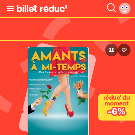
réduc' du
moment
-6%