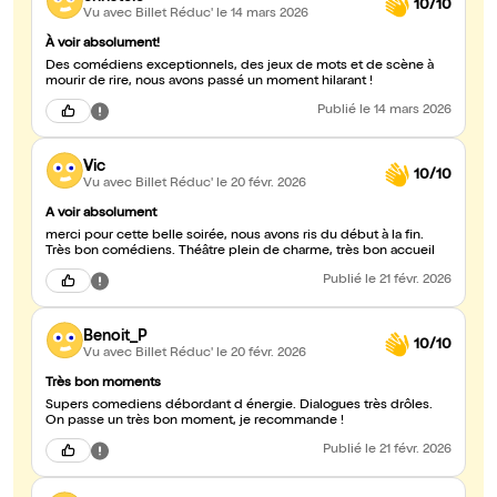
10/10
Vu avec Billet Réduc'
le 14 mars 2026
À voir absolument!
Des comédiens exceptionnels, des jeux de mots et de scène à
mourir de rire, nous avons passé un moment hilarant !
Publié
le 14 mars 2026
Vic
10/10
Vu avec Billet Réduc'
le 20 févr. 2026
A voir absolument
merci pour cette belle soirée, nous avons ris du début à la fin.
Très bon comédiens. Théâtre plein de charme, très bon accueil
Publié
le 21 févr. 2026
Benoit_P
10/10
Vu avec Billet Réduc'
le 20 févr. 2026
Très bon moments
Supers comediens débordant d énergie. Dialogues très drôles.
On passe un très bon moment, je recommande !
Publié
le 21 févr. 2026