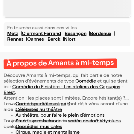
En tournée aussi dans ces villes
Metz
Clermont Ferrand
Besançon
Bordeaux
Rennes
Cannes
Berck
Niort
À propos de Amants à mi-temps
Découvre Amants à mi-temps, qui fait partie de notre
sélection d’événements de type
Comédie
et qui se tient
ici :
Comédie du Finistère - Les ateliers des Capuçins
-
Brest
.
Attention : les places sont limitées. Encore hésitant(e) ?
Les avis des spectateurs qui l'ont déjà vécu seront d'une
Comédies drôles et pop’
aide précieuse !
Célébrités au théâtre
Au théâtre, pour faire le plein d’émotions
Toujours à la recherche de la sortie idéale ? Voici
Stand-up et humour
ou
soirée en comedy clubs
quelques pistes :
Comédies musicales
Cirque, magie et mentalisme