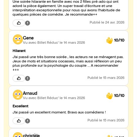
Une soirée hilarante en famille avec nos 2 filles pré-ado qui ont
adoré la pièce également. Un super travail d'écriture et une
interprétation exceptionnelle pour nous qui avons l'habitude de
quelques pièces de comédie. Je recommande++
Publié
le 24 avr. 2026
Gene
10/10
Vu avec Billet Réduc'
le 14 mars 2026
Hilarant
J’ai passé une très bonne soirée , les acteurs ne se ménagent pas.
Jeux de mots et situations cocasses, mais aussi réflexion un peu
plus profonde sur la psychologie du couple … A recommander
+++
Publié
le 15 mars 2026
Arnaud
10/10
Vu avec Billet Réduc'
le 14 mars 2026
Excellent
J’ai passé un excellent moment. Bravo aux comédiens !
Publié
le 15 mars 2026
christèle