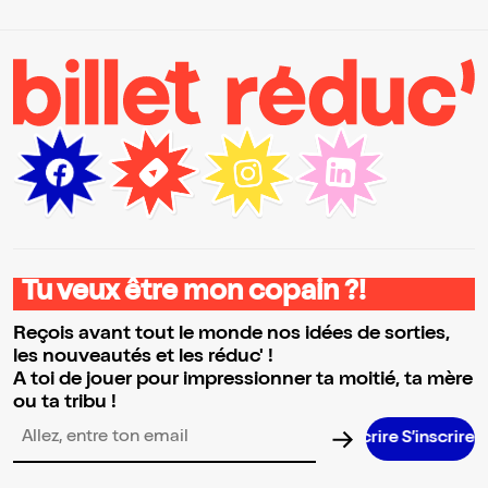
Tu veux être mon copain ?!
Reçois avant tout le monde nos idées de sorties,
les nouveautés et les réduc' !
A toi de jouer pour impressionner ta moitié, ta mère
ou ta tribu !
S’inscrire 
Adresse email pour la newsletter