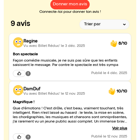
Donner mon avis
Connecte-toi pour donner ton avis !
9 avis
Regine
8/10
Vu avec Billet Réduc'
le 3 déc. 2025
Bon spectacle
Façon comédie musicale, je ne suis pas sûre que les enfants
saisissent le message. Par contre le spectacle est très sympa
Publié
le 4 déc. 2025
DamDuf
10/10
Vu avec Billet Réduc'
le 12 nov. 2025
Magnifique !
Que d'émotions ! C'est drôle, c'est beau, vraiment touchant, très
intelligent. Rien n'est laissé au hasard : le texte, la mise en scène,
les chorégraphies, les musiques et chansons sont omniprésentes,
j'ai rarement vu un jeune public aussi complet. Un immense bravo
!! 👏👏👏👏👏
Voir plus
Publié
le 12 nov. 2025