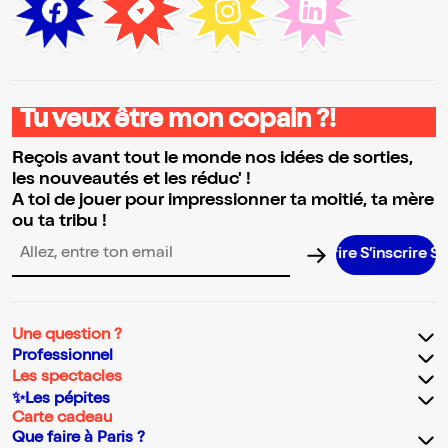
Tu veux être mon copain ?!
Reçois avant tout le monde nos idées de sorties,
les nouveautés et les réduc' !
A toi de jouer pour impressionner ta moitié, ta mère
ou ta tribu !
S’inscrire S’ins
Adresse email pour la newsletter
Une question ?
Professionnel
Les spectacles
✨Les pépites
Carte cadeau
Que faire à Paris ?