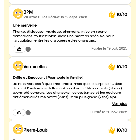
BPM
10/10
Vu avec Billet Réduc'
le 10 sept. 2025
Une merveille
Thème, dialogues, musique, chansons, mise en scène,
comédiens, tout est bien, avec une mention spéciale pour
l'articulation entre les dialogues et les chansons.
Publié
le 19 oct. 2025
Vermicelles
10/10
Drôle et Emouvant ! Pour toute la famille !
Je ne savais pas à quoi m’attendre, mais quelle surprise ! C’était
drôle et l’histoire est tellement touchante ! Mes enfants (et moi)
avons été conquis. Les chansons, les costumes et les couleurs
ont émerveillés ma petite (3ans). Mon plus grand (7ans) a pu
vraiment s’identifier au personnage de Juliette et à son aventure.
Voir plus
Tous les deux m’ont posé pleins de questions en rentrant. Nous
nous souviendrons de Anda ! C’est un joli voyage à travers les
Publié
le 26 nov. 2025
émotions, je recommande !
Pierre-Louis
10/10