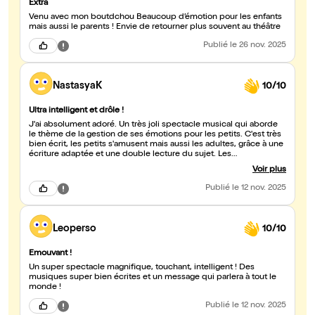
Extra
Venu avec mon boutdchou Beaucoup d’émotion pour les enfants
mais aussi le parents ! Envie de retourner plus souvent au théâtre
Publié
le 26 nov. 2025
NastasyaK
10/10
Ultra intelligent et drôle !
J'ai absolument adoré. Un très joli spectacle musical qui aborde
le thème de la gestion de ses émotions pour les petits. C'est très
bien écrit, les petits s'amusent mais aussi les adultes, grâce à une
écriture adaptée et une double lecture du sujet. Les
comédiennes sont top, les musiques originales et très belles, les
Voir plus
costumes, le décor, c'est très très réussi, allez y !
Publié
le 12 nov. 2025
Leoperso
10/10
Emouvant !
Un super spectacle magnifique, touchant, intelligent ! Des
musiques super bien écrites et un message qui parlera à tout le
monde !
Publié
le 12 nov. 2025