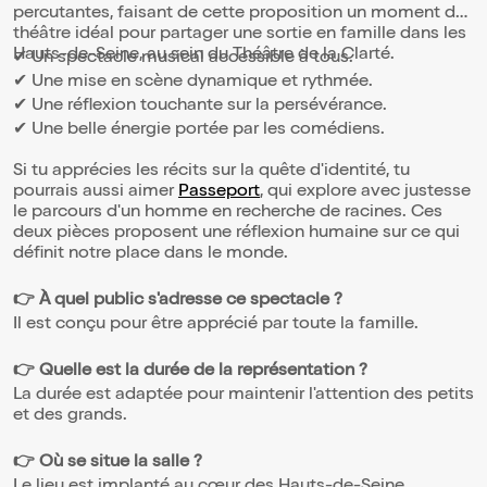
percutantes, faisant de cette proposition un moment de
théâtre idéal pour partager une sortie en famille dans les
Hauts-de-Seine, au sein du Théâtre de la Clarté.
✔ Un spectacle musical accessible à tous.
✔ Une mise en scène dynamique et rythmée.
✔ Une réflexion touchante sur la persévérance.
✔ Une belle énergie portée par les comédiens.
Si tu apprécies les récits sur la quête d'identité, tu
pourrais aussi aimer
Passeport
, qui explore avec justesse
le parcours d'un homme en recherche de racines. Ces
deux pièces proposent une réflexion humaine sur ce qui
définit notre place dans le monde.
👉 À quel public s'adresse ce spectacle ?
Il est conçu pour être apprécié par toute la famille.
👉 Quelle est la durée de la représentation ?
La durée est adaptée pour maintenir l'attention des petits
et des grands.
👉 Où se situe la salle ?