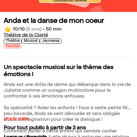
Anda et la danse de mon coeur
10/10
(9 avis)
•
50 min
Théâtre de la Clarté
Théâtre
Musical
Jeunesse
Familial
Un spectacle musical sur le thème des
émotions !
Anda est une drôle de dame qui débarque dans la vie de
Juliette comme un ouragan multicolore pour la
confronter à ses émotions enfouies.
Sa spécialité ? Aider les enfants ! Face à cette petite fille
peu bavarde, Anda se sent déroutée et sera obligée
Lire la suite
d'user d'imagination pour créer le dialogue !
Pour tout public à partir de 3 ans
Comment parler à cette enfant qui semble cacher