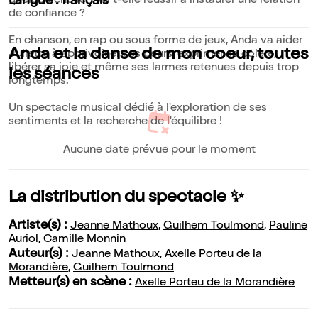
quelque chose ? Va t-elle réussir à instaurer une relation
Langue : français
de confiance ?
En chanson, en rap ou sous forme de jeux, Anda va aider
Anda et la danse de mon coeur, toutes
Juliette à apprivoiser ses peurs, exprimer sa colère,
libérer sa joie et même ses larmes retenues depuis trop
les séances
longtemps.
Un spectacle musical dédié à l'exploration de ses
sentiments et la recherche de l'équilibre !
Aucune date prévue pour le moment
La distribution du spectacle ✨
Artiste(s) :
Jeanne Mathoux
,
Guilhem Toulmond
,
Pauline
Auriol
,
Camille Monnin
Auteur(s) :
Jeanne Mathoux
,
Axelle Porteu de la
Morandière
,
Guilhem Toulmond
Metteur(s) en scène :
Axelle Porteu de la Morandière