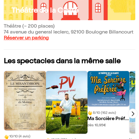
Théâtre de la Clarté
Théâtre (~ 200 places)
74 avenue du general leclerc, 92100 Boulogne Billancourt
Réserver un parking
Les spectacles dans la même salle
8/10 (162 avis)
Ma Sorcière Préfé
rée
dès 10,95€
10/10 (4 avis)