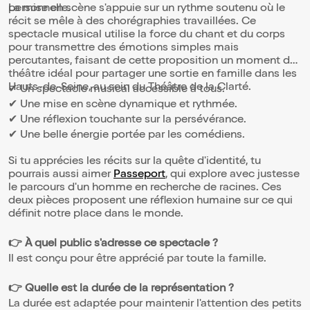
personnelle.
La mise en scène s'appuie sur un rythme soutenu où le
récit se mêle à des chorégraphies travaillées. Ce
spectacle musical utilise la force du chant et du corps
pour transmettre des émotions simples mais
percutantes, faisant de cette proposition un moment de
théâtre idéal pour partager une sortie en famille dans les
Hauts-de-Seine, au sein du Théâtre de la Clarté.
✔ Un spectacle musical accessible à tous.
✔ Une mise en scène dynamique et rythmée.
✔ Une réflexion touchante sur la persévérance.
✔ Une belle énergie portée par les comédiens.
Si tu apprécies les récits sur la quête d'identité, tu
pourrais aussi aimer
Passeport
, qui explore avec justesse
le parcours d'un homme en recherche de racines. Ces
deux pièces proposent une réflexion humaine sur ce qui
définit notre place dans le monde.
👉 À quel public s'adresse ce spectacle ?
Il est conçu pour être apprécié par toute la famille.
👉 Quelle est la durée de la représentation ?
La durée est adaptée pour maintenir l'attention des petits