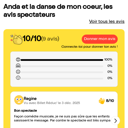
Anda et la danse de mon coeur, les
avis spectateurs
Voir tous les avis
10/10
(9 avis)
Donner mon avis
Connecte-toi pour donner ton avis !
😍
100%
🤗
0%
😐
0%
🙁
0%
Regine
8/10
Vu avec Billet Réduc'
le 3 déc. 2025
Bon spectacle
Ma
Façon comédie musicale, je ne suis pas sûre que les enfants
Qu
saisissent le message. Par contre le spectacle est très sympa
tr
sc