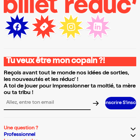
Tu veux être mon copain ?!
Reçois avant tout le monde nos idées de sorties,
les nouveautés et les réduc' !
A toi de jouer pour impressionner ta moitié, ta mère
ou ta tribu !
S’inscrire S’inscrire S’inscrire
Adresse email pour la newsletter
Une question ?
Professionnel