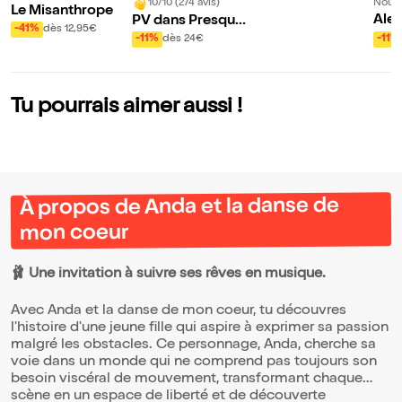
Nouve
10/10 (274 avis)
Le Misanthrope
Alex
PV dans Presque
-41%
dès 12,95€
ol d
vrai
-11%
-11%
dès 24€
t ch
es 
Tu pourrais aimer aussi !
À propos de Anda et la danse de
mon coeur
🩰 Une invitation à suivre ses rêves en musique.
Avec Anda et la danse de mon coeur, tu découvres
l'histoire d'une jeune fille qui aspire à exprimer sa passion
malgré les obstacles. Ce personnage, Anda, cherche sa
voie dans un monde qui ne comprend pas toujours son
besoin viscéral de mouvement, transformant chaque
scène en un espace de liberté et de découverte