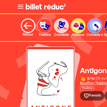
Retour
Théâtre
Comédie
Humour
Comedy clu
S
Antigon
8/10
(18 avi
Bouffon Théâtr
Théâtre
Favoris