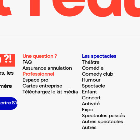
Une question ?
Les spectacles
 ?!
FAQ
Théâtre
Assurance annulation
Comédie
s, les
Professionnel
Comedy club
Espace pro
Humour
 mère
Cartes entreprise
Spectacle
Téléchargez le kit média
Enfant
Concert
rire S’inscrire S’inscrire S’inscrire S’inscrire S’inscrire S’inscrire S’inscrire S’inscrire S’inscrire S’inscrire S’inscrire
Activité
Expo
Spectacles passés
Autres spectacles
Autres