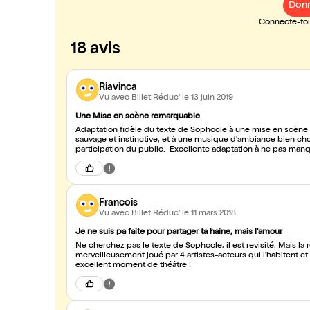
Donn
Connecte-toi 
18 avis
Riavinca
Vu avec Billet Réduc'
le 13 juin 2019
Une Mise en scène remarquable
Adaptation fidèle du texte de Sophocle à une mise en scène 
sauvage et instinctive, et à une musique d'ambiance bien choi
participation du public. Excellente adaptation à ne pas manq
Francois
Vu avec Billet Réduc'
le 11 mars 2018
Je ne suis pa faite pour partager ta haine, mais l'amour
Ne cherchez pas le texte de Sophocle, il est revisité. Mais la r
merveilleusement joué par 4 artistes-acteurs qui l'habitent e
excellent moment de théâtre !