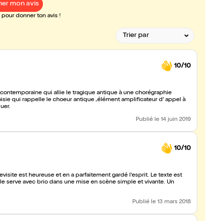
er mon avis
pour donner ton avis !
10/10
contemporaine qui allie le tragique antique à une chorégraphie
sie qui rappelle le choeur antique ,élément amplificateur d' appel à
uer.
Publié
le 14 juin 2019
10/10
evisite est heureuse et en a parfaitement gardé l'esprit. Le texte est
t le serve avec brio dans une mise en scène simple et vivante. Un
Publié
le 13 mars 2018