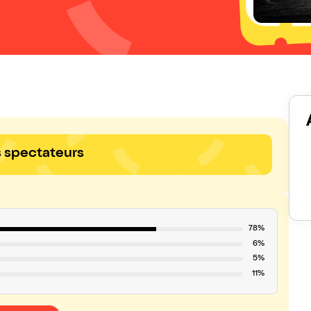
s spectateurs
78%
6%
5%
11%