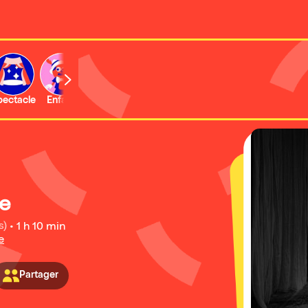
b
pectacle
Enfant
Concert
Activité
Expo et musée
e
s)
•
1 h 10 min
e
Partager