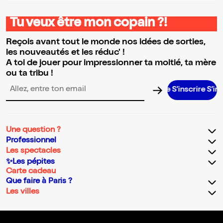
Tu veux être mon copain ?!
Reçois avant tout le monde nos idées de sorties,
les nouveautés et les réduc' !
A toi de jouer pour impressionner ta moitié, ta mère
ou ta tribu !
S’inscrire S’inscrire
Adresse email pour la newsletter
Une question ?
Professionnel
Les spectacles
✨Les pépites
Carte cadeau
Que faire à Paris ?
Les villes