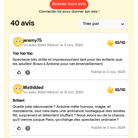
Donner mon avis
Connecte-toi pour donner ton avis !
40 avis
jeremy75
10/10
Vu avec Billet Réduc'
le 3 nov. 2024
Top top top
Spectacle très drôle et impressionnant tant pour les enfants que
les adultes! Bravo à Antoine pour cet émerveillement.
Publié
le 3 nov. 2024
Mathilded
10/10
Vu avec Billet Réduc'
le 12 oct. 2023
Brillant
Quelle jolie découverte !! Antoine mêle humour, magie, et
mentalisme, tout cela dans une ambiance nostalgique des années
90, surprenant et tellement bluffant !! Nous avons eu de la chance
qu'il vienne jusque Paris, ça change des spectacles ordinaire !!
Publié
le 2 nov. 2024