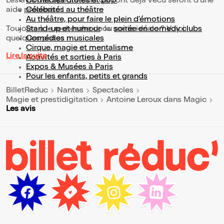
Les avis des spectateurs qui l'ont déjà vécu seront d'une
Comédies drôles et pop’
aide précieuse !
Célébrités au théâtre
Au théâtre, pour faire le plein d’émotions
Toujours à la recherche de la sortie idéale ? Voici
Stand-up et humour
ou
soirée en comedy clubs
quelques pistes :
Comédies musicales
Cirque, magie et mentalisme
Lire la suite
Activités et sorties à Paris
Expos & Musées à Paris
Pour les enfants, petits et grands
BilletReduc
Nantes
Spectacles
Magie et prestidigitation
Antoine Leroux dans Magic
Les avis