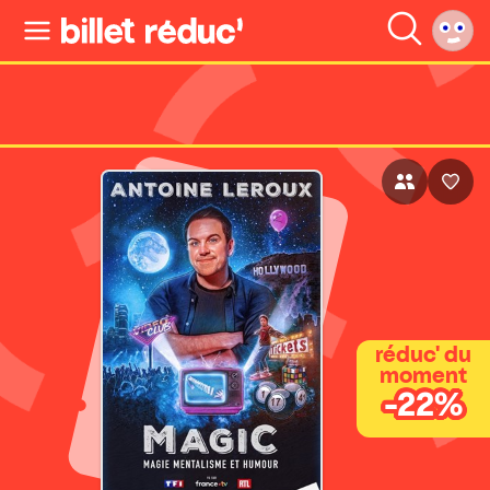
réduc' du
moment
-22%