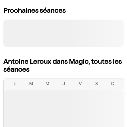
Prochaines séances
Antoine Leroux dans Magic, toutes les
séances
L
M
M
J
V
S
D