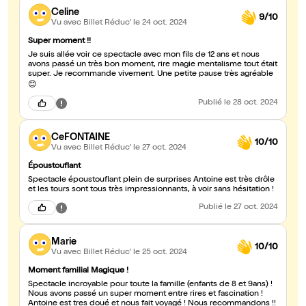
Celine
9/10
Vu avec Billet Réduc'
le 24 oct. 2024
Super moment !!
Je suis allée voir ce spectacle avec mon fils de 12 ans et nous
avons passé un très bon moment, rire magie mentalisme tout était
super. Je recommande vivement. Une petite pause très agréable
😊
Publié
le 28 oct. 2024
CeFONTAINE
10/10
Vu avec Billet Réduc'
le 27 oct. 2024
Époustouflant
Spectacle époustouflant plein de surprises Antoine est très drôle
et les tours sont tous très impressionnants, à voir sans hésitation !
Publié
le 27 oct. 2024
Marie
10/10
Vu avec Billet Réduc'
le 25 oct. 2024
Moment familial Magique !
Spectacle incroyable pour toute la famille (enfants de 8 et 9ans) !
Nous avons passé un super moment entre rires et fascination !
Antoine est tres doué et nous fait voyagé ! Nous recommandons !!