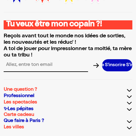
Tu veux être mon copain ?!
Reçois avant tout le monde nos idées de sorties,
les nouveautés et les réduc' !
A toi de jouer pour impressionner ta moitié, ta mère
ou ta tribu !
S’inscrire S’inscrir
Adresse email pour la newsletter
Une question ?
Professionnel
Les spectacles
✨Les pépites
Carte cadeau
Que faire à Paris ?
Les villes