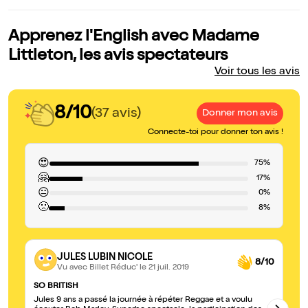
Apprenez l'English avec Madame
Littleton, les avis spectateurs
Voir tous les avis
8/10
(37 avis)
Donner mon avis
Connecte-toi pour donner ton avis !
😍
75%
🤗
17%
😐
0%
🙁
8%
JULES LUBIN NICOLE
8/10
Vu avec Billet Réduc'
le 21 juil. 2019
SO BRITISH
Ve
Jules 9 ans a passé la journée à répéter Reggae et a voulu
Co