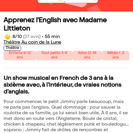
Apprenez l'English avec Madame
Littleton
8/10
(37 avis)
•
55 min
Théâtre Au coin de la Lune
Théâtre
Enfants 6-12
Tout petits 3-6
Ados 12-16
Bébés 1-3
ans
ans
ans
ans
Un show musical en French de 3 ans à la
sixième avec, à l'intérieur, de vraies notions
d'anglais.
Pour commencer, le petit Jimmy parle beaucoup, mais
ne parle pas l'anglais. Quel dommage : pour sauver la
roulotte de sa famille, ça lui serait bien utile. À 6 ans, il se
met donc en route vers l'Angleterre. Boule de cristal,
chicken à chapeau, chat légèrement punk et bouledogue
soprano : Jimmy fait de drôles de rencontres et