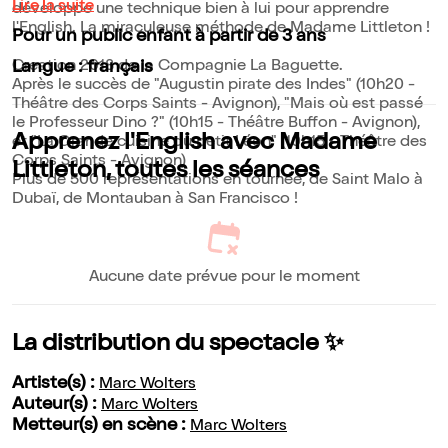
Lire la suite
développe une technique bien à lui pour apprendre
l'English. La miraculeuse méthode de Madame Littleton !
Pour un public enfant à partir de 3 ans
Creation 2018 de la Compagnie La Baguette.
Langue : français
Après le succès de "Augustin pirate des Indes" (10h20 -
Théâtre des Corps Saints - Avignon), "Mais où est passé
le Professeur Dino ?" (10h15 - Théâtre Buffon - Avignon),
Apprenez l'English avec Madame
et "La Grande cuisine du petit Léon" (10h15 - Théâtre des
Corps Saints - Avignon)
Littleton, toutes les séances
Plus de 500 représentations en tournée, de Saint Malo à
Dubaï, de Montauban à San Francisco !
Aucune date prévue pour le moment
La distribution du spectacle ✨
Artiste(s) :
Marc Wolters
Auteur(s) :
Marc Wolters
Metteur(s) en scène :
Marc Wolters