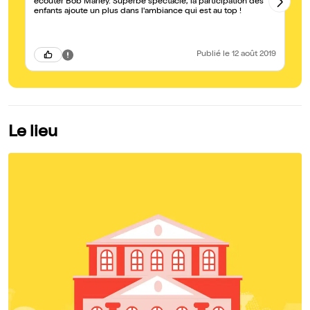
écouter Bob Marley. Superbe spectacle, la participation des
Av
enfants ajoute un plus dans l'ambiance qui est au top !
ba
pr
Publié
le 12 août 2019
Le lieu