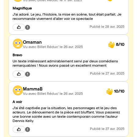
Vu avec Billet Réduc'
le 17 avr. 2025
Magnifique
J'ai adoré. Le jeu, l'histoire, la mise en scène, tout était parfait. Je
recommande vivement d'aller voir ce spectacle
Publié
le 28 avr. 2025
Omaman
8/10
Vu avec Billet Réduc'
le 26 avr. 2025
Bravo
Un texte intéressant admirablement servi par deux comédiens
remarquables ! Nous avons passé un excellent moment
Publié
le 27 avr. 2025
MammaB
10/10
Vu avec Billet Réduc'
le 26 avr. 2025
A voir
J'ai été captivée par la situation, les personnages et le jeu des
acteurs. Le dénouement de la pièce est bluffant. Vous passerez
une bonne soirée avec un texte contemporain comme l'auteur
Dennis Kelly.
Publié
le 27 avr. 2025