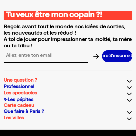
Tu veux être mon copain ?!
Reçois avant tout le monde nos idées de sorties,
les nouveautés et les réduc' !
A toi de jouer pour impressionner ta moitié, ta mère
ou ta tribu !
S’inscrire S’in
Adresse email pour la newsletter
Une question ?
Professionnel
Les spectacles
✨Les pépites
Carte cadeau
Que faire à Paris ?
Les villes