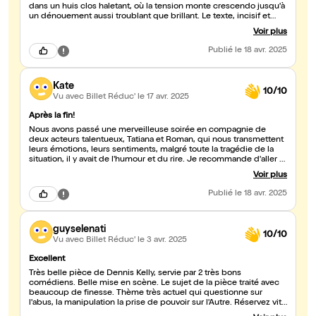
dans un huis clos haletant, où la tension monte crescendo jusqu'à
un dénouement aussi troublant que brillant. Le texte, incisif et
puissant, interroge nos peurs, nos limites et la complexité des
Voir plus
rapports humains face à l'extrême. Les comédiens livrent une
performance exceptionnelle : justesse, intensité, fragilité...
Publié
le 18 avr. 2025
chaque regard, chaque silence est lourd de sens. La mise en
scène, sobre mais percutante, renforce cette sensation
d'enfermement et de vertige moral. On sort de cette pièce
Kate
remué, bouleversé, avec des questions plein la tête – et c'est
10/10
exactement ce que le théâtre devrait faire. Un chef-d'oeuvre
Vu avec Billet Réduc'
le 17 avr. 2025
contemporain à ne pas manquer. Bravo !
Après la fin!
Nous avons passé une merveilleuse soirée en compagnie de
deux acteurs talentueux, Tatiana et Roman, qui nous transmettent
leurs émotions, leurs sentiments, malgré toute la tragédie de la
situation, il y avait de l'humour et du rire. Je recommande d'aller à
cette spectacle, après une fin inattendue, vous ne regretterez
Voir plus
pas!
Publié
le 18 avr. 2025
guyselenati
10/10
Vu avec Billet Réduc'
le 3 avr. 2025
Excellent
Très belle pièce de Dennis Kelly, servie par 2 très bons
comédiens. Belle mise en scène. Le sujet de la pièce traité avec
beaucoup de finesse. Thème très actuel qui questionne sur
l'abus, la manipulation la prise de pouvoir sur l'Autre. Réservez vite
pour la dernière représentation en espérant qu'une nouvelle