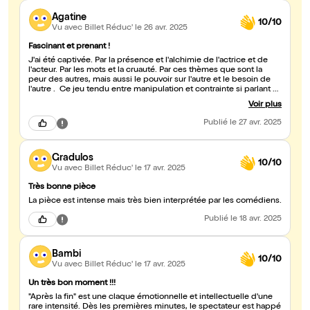
Agatine
10/10
Vu avec Billet Réduc'
le 26 avr. 2025
Fascinant et prenant !
J'ai été captivée. Par la présence et l'alchimie de l'actrice et de
l'acteur. Par les mots et la cruauté. Par ces thèmes que sont la
peur des autres, mais aussi le pouvoir sur l'autre et le besoin de
l'autre . Ce jeu tendu entre manipulation et contrainte si parlant et
actuel. Bravo et merci ! Alix V.
Voir plus
Publié
le 27 avr. 2025
Gradulos
10/10
Vu avec Billet Réduc'
le 17 avr. 2025
Très bonne pièce
La pièce est intense mais très bien interprétée par les comédiens.
Publié
le 18 avr. 2025
Bambi
10/10
Vu avec Billet Réduc'
le 17 avr. 2025
Un très bon moment !!!
"Après la fin" est une claque émotionnelle et intellectuelle d'une
rare intensité. Dès les premières minutes, le spectateur est happé