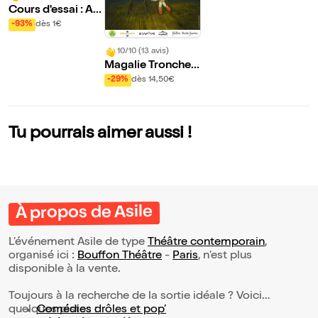
Cours d'essai : Ate
lier théâtre en ava
-93%
dès 1€
nt
10/10 (13 avis)
Magalie Tronchet
brise la glace
-29%
dès 14,50€
Tu pourrais aimer aussi !
À propos de Asile
L’événement Asile de type
Théâtre contemporain
,
organisé ici :
Bouffon Théâtre
-
Paris
, n'est plus
disponible à la vente.
Toujours à la recherche de la sortie idéale ? Voici
quelques pistes :
Comédies drôles et pop’