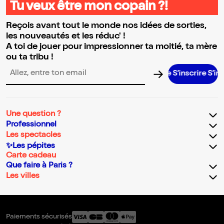
Tu veux être mon copain ?!
Reçois avant tout le monde nos idées de sorties,
les nouveautés et les réduc' !
A toi de jouer pour impressionner ta moitié, ta mère
ou ta tribu !
S’inscrire S’inscrir
Adresse email pour la newsletter
Une question ?
Professionnel
Les spectacles
✨Les pépites
Carte cadeau
Que faire à Paris ?
Les villes
Paiements sécurisés