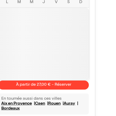
L
M
M
J
V
S
D
À partir de 27,00 € - Réserver
En tournée aussi dans ces villes
Aix en Provence
Caen
Rouen
Auray
Bordeaux