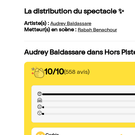
La distribution du spectacle ✨
Artiste(s) :
Audrey Baldassare
Metteur(s) en scène :
Rabah Benachour
Audrey Baldassare dans Hors Piste
10/10
(558 avis)
😍
🤗
😐
🙁