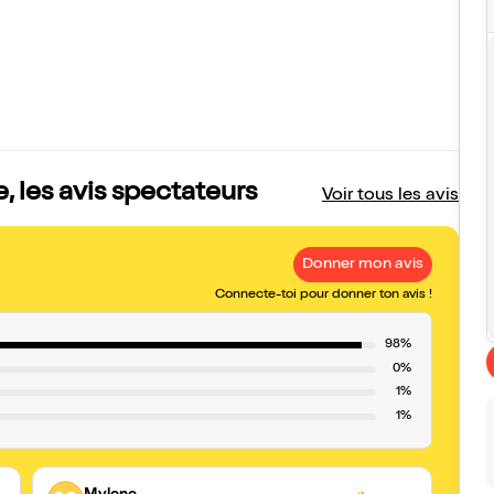
, les avis spectateurs
Voir tous les avis
Donner mon avis
Connecte-toi pour donner ton avis !
98%
0%
1%
1%