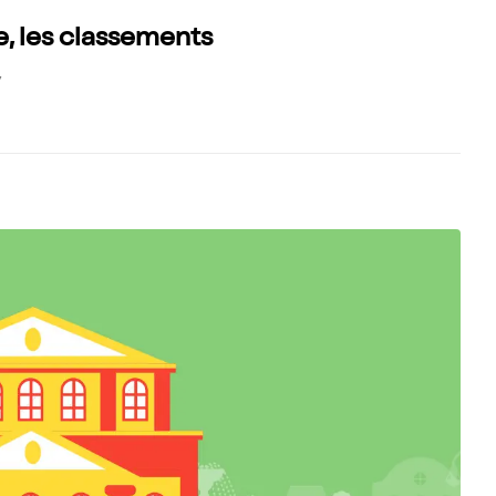
e, les classements
y