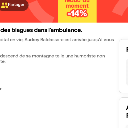
réduc' du
Partager
moment
-14%
t des blagues dans l'ambulance.
ôpital en vie, Audrey Baldassare est arrivée jusqu'à vous
le descend de sa montagne telle une humoriste non
te.
+