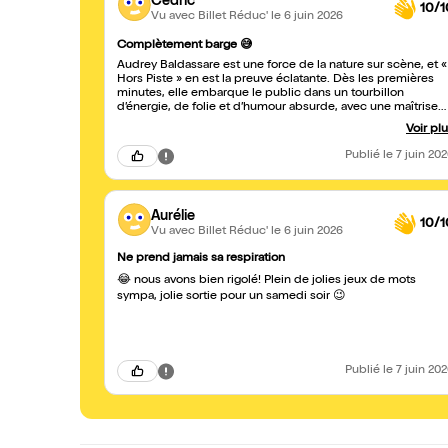
Cedric
10/1
Vu avec Billet Réduc'
le 6 juin 2026
Complètement barge 😅
Audrey Baldassare est une force de la nature sur scène, et «
Hors Piste » en est la preuve éclatante. Dès les premières
minutes, elle embarque le public dans un tourbillon
d’énergie, de folie et d’humour absurde, avec une maîtrise
du timing et une présence scénique qui laissent sans voix.
Voir pl
Son spectacle est un mélange explosif de stand-up, de one
woman-show et de performances physiques, où chaque
Publié
le 7 juin 20
réplique, chaque geste, chaque regard est pensé pour faire
mouche. Audrey Baldassare n’a pas peur de pousser les
limites, de jouer avec l’absurde, et de transformer des
situations du quotidien en moments hilarants. Son humour, 
Aurélie
la fois intelligent et déjanté, touche tout le monde, sans
10/1
Vu avec Billet Réduc'
le 6 juin 2026
jamais tomber dans la facilité. « Hors Piste », c’est bien plus
qu’un spectacle : c’est une expérience. On rit aux éclats, on
Ne prend jamais sa respiration
est surpris, on est ému, et on repart avec l’impression d’avoi
vécu quelque chose d’unique. Audrey Baldassare est une
😂 nous avons bien rigolé! Plein de jolies jeux de mots
artiste rare, qui sait captiver son public du début à la fin,
sympa, jolie sortie pour un samedi soir 😉
sans temps mort. Le Clermontois 😉
Publié
le 7 juin 20