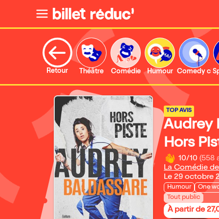
Retour
Théâtre
Comédie
Humour
Comedy clu
S
TOP AVIS
Audrey 
Hors Pis
10/10
(558 
La Comédie de
Le 29 octobre 
Humour
One w
Tout public
À partir de 27