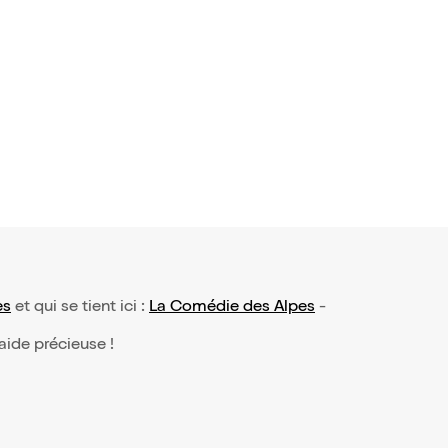
ne pas pl
27€
es
et qui se tient ici :
La Comédie des Alpes
-
 aide précieuse !