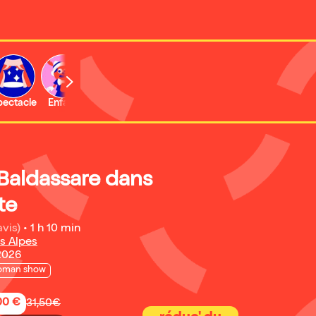
b
pectacle
Enfant
Concert
Activité
Expo et musée
Baldassare dans
te
avis)
•
1 h 10 min
s Alpes
2026
oman show
,00 €
31,50€