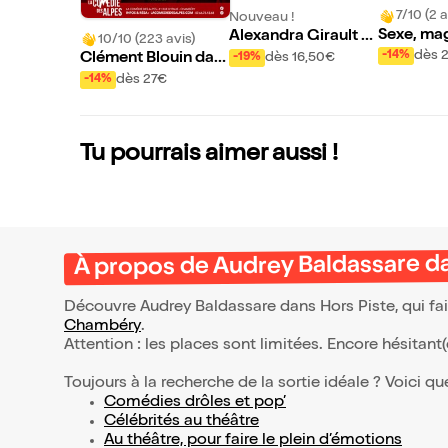
7/10 (2 a
Nouveau !
Sexe, mag
Alexandra Girault d
10/10 (223 avis)
culture g
ans Alex en Scène
dès 
-14%
dès 16,50€
Clément Blouin dan
-19%
s Magicien
dès 27€
-14%
Tu pourrais aimer aussi !
À propos de Audrey Baldassare da
Découvre Audrey Baldassare dans Hors Piste, qui fa
Chambéry
.
Attention : les places sont limitées. Encore hésitant
Toujours à la recherche de la sortie idéale ? Voici qu
Comédies drôles et pop’
Célébrités au théâtre
Au théâtre, pour faire le plein d’émotions