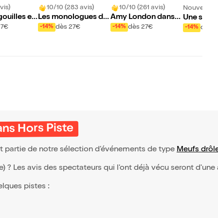
vis)
10/10 (283 avis)
10/10 (261 avis)
Nouveau !
ouilles et
Les monologues du
Amy London dans
Une semai
énérale
machin
J'étais pas prête !
us
27€
dès 27€
dès 27€
dès 
-14%
-14%
-14%
ns Hors Piste
it partie de notre sélection d’événements de type
Meufs drôl
(e) ? Les avis des spectateurs qui l'ont déjà vécu seront d'une
elques pistes :