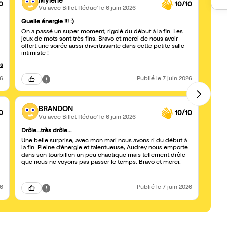
Mylene
0
10/10
Vu avec Billet Réduc'
le 6 juin 2026
Quelle énergie !!! :)
Quell
On a passé un super moment, rigolé du début à la fin. Les
Décou
jeux de mots sont très fins. Bravo et merci de nous avoir
Audrey
offert une soirée aussi divertissante dans cette petite salle
specta
intimiste !
Domma
us
-
26
Publié
le 7 juin 2026
à
BRANDON
0
10/10
Vu avec Billet Réduc'
le 6 juin 2026
Drôle…très drôle…
+ 1
r
Une belle surprise, avec mon mari nous avons ri du début à
Venue
la fin. Pleine d’énergie et talentueuse, Audrey nous emporte
Audre
dans son tourbillon un peu chaotique mais tellement drôle
Quelle belle
que nous ne voyons pas passer le temps. Bravo et merci.
débord
fait v
visag
l’hum
26
Publié
le 7 juin 2026
imitation