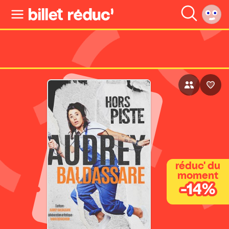
réduc' du
moment
-14%