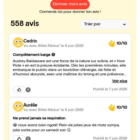
Donner mon avis
Connecte-toi pour donner ton avis !
558 avis
Cedric
10/10
Vu avec Billet Réduc'
le 6 juin 2026
Complètement barge 😅
Audrey Baldassare est une force de la nature sur scène, et « Hors
Piste » en est la preuve éclatante. Dès les premières minutes, elle
embarque le public dans un tourbillon d’énergie, de folie et
d’humour absurde, avec une maîtrise du timing et une présence
scénique qui laissent sans voix. Son spectacle est un mélange
Voir plus
explosif de stand-up, de one-woman-show et de performances
physiques, où chaque réplique, chaque geste, chaque regard est
Publié
le 7 juin 2026
pensé pour faire mouche. Audrey Baldassare n’a pas peur de
pousser les limites, de jouer avec l’absurde, et de transformer des
situations du quotidien en moments hilarants. Son humour, à la
Aurélie
fois intelligent et déjanté, touche tout le monde, sans jamais
10/10
tomber dans la facilité. « Hors Piste », c’est bien plus qu’un
Vu avec Billet Réduc'
le 6 juin 2026
spectacle : c’est une expérience. On rit aux éclats, on est surpris,
on est ému, et on repart avec l’impression d’avoir vécu quelque
Ne prend jamais sa respiration
chose d’unique. Audrey Baldassare est une artiste rare, qui sait
😂 nous avons bien rigolé! Plein de jolies jeux de mots sympa,
captiver son public du début à la fin, sans temps mort. Le
jolie sortie pour un samedi soir 😉
Clermontois 😉
Publié
le 7 juin 2026