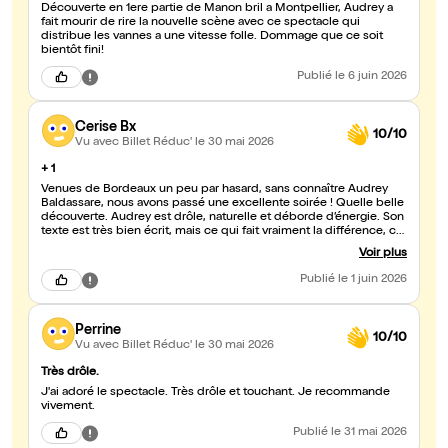
Découverte en 1ere partie de Manon bril a Montpellier, Audrey a
fait mourir de rire la nouvelle scène avec ce spectacle qui
distribue les vannes a une vitesse folle. Dommage que ce soit
bientôt fini!
Publié
le 6 juin 2026
Cerise Bx
10/10
Vu avec Billet Réduc'
le 30 mai 2026
+ 1
Venues de Bordeaux un peu par hasard, sans connaître Audrey
Baldassare, nous avons passé une excellente soirée ! Quelle belle
découverte. Audrey est drôle, naturelle et déborde d’énergie. Son
texte est très bien écrit, mais ce qui fait vraiment la différence, ce
sont aussi ses expressions du visage : elles sont incroyables et
Voir plus
ajoutent énormément à l’humour. À certains moments, un simple
regard ou une imitation suffit à déclencher les rires. Mention
Publié
le 1 juin 2026
spéciale pour le passage sur le chamois ! Allez y !
Perrine
10/10
Vu avec Billet Réduc'
le 30 mai 2026
Très drôle.
J'ai adoré le spectacle. Très drôle et touchant. Je recommande
vivement.
Publié
le 31 mai 2026