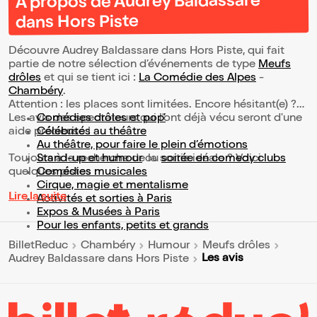
À propos de Audrey Baldassare
dans Hors Piste
Découvre Audrey Baldassare dans Hors Piste, qui fait
partie de notre sélection d’événements de type
Meufs
drôles
et qui se tient ici :
La Comédie des Alpes
-
Chambéry
.
Attention : les places sont limitées. Encore hésitant(e) ?
Les avis des spectateurs qui l'ont déjà vécu seront d'une
Comédies drôles et pop’
aide précieuse !
Célébrités au théâtre
Au théâtre, pour faire le plein d’émotions
Toujours à la recherche de la sortie idéale ? Voici
Stand-up et humour
ou
soirée en comedy clubs
quelques pistes :
Comédies musicales
Cirque, magie et mentalisme
Lire la suite
Activités et sorties à Paris
Expos & Musées à Paris
Pour les enfants, petits et grands
BilletReduc
Chambéry
Humour
Meufs drôles
Les avis
Audrey Baldassare dans Hors Piste