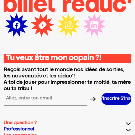
Tu veux être mon copain ?!
Reçois avant tout le monde nos idées de sorties,
les nouveautés et les réduc' !
A toi de jouer pour impressionner ta moitié, ta mère
ou ta tribu !
S’inscrire S’inscrire S’ins
Adresse email pour la newsletter
Une question ?
Professionnel