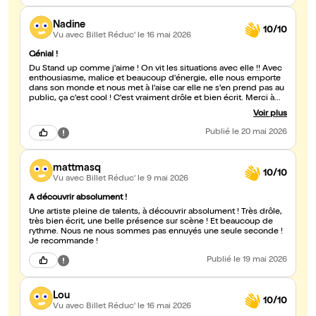
Nadine
10/10
Vu avec Billet Réduc'
le 16 mai 2026
Génial !
Du Stand up comme j'aime ! On vit les situations avec elle !! Avec
enthousiasme, malice et beaucoup d'énergie, elle nous emporte
dans son monde et nous met à l'aise car elle ne s'en prend pas au
public, ça c'est cool ! C'est vraiment drôle et bien écrit. Merci à
Audrey pour ce super moment !
Voir plus
Publié
le 20 mai 2026
mattmasq
10/10
Vu avec Billet Réduc'
le 9 mai 2026
A découvrir absolument !
Une artiste pleine de talents, à découvrir absolument ! Très drôle,
très bien écrit, une belle présence sur scène ! Et beaucoup de
rythme. Nous ne nous sommes pas ennuyés une seule seconde !
Je recommande !
Publié
le 19 mai 2026
Lou
10/10
Vu avec Billet Réduc'
le 16 mai 2026