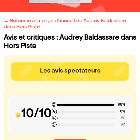
← Retourne à la page d'accueil de Audrey Baldassare
dans Hors Piste
Avis et critiques : Audrey Baldassare dans
Hors Piste
Les avis spectateurs
😍
98%
10/10
🤗
0%
😐
1%
🙁
1%