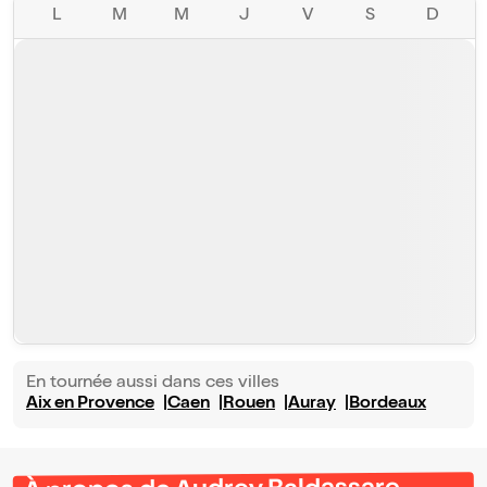
L
M
M
J
V
S
D
En tournée aussi dans ces villes
Aix en Provence
Caen
Rouen
Auray
Bordeaux