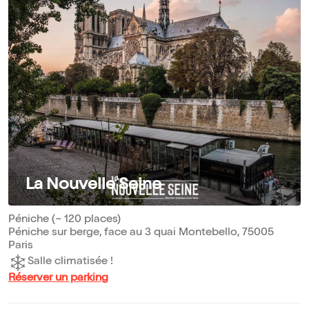
La Nouvelle Seine
Péniche (~ 120 places)
Péniche sur berge, face au 3 quai Montebello, 75005
Paris
Salle climatisée !
Réserver un parking