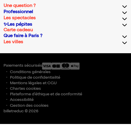
Une question ?
Professionnel
Les spectacles
✨Les pépites
Carte cadeau
Que faire à Paris ?
Les villes
Paiements sécurisés
Conditions générales
Politique de confidentialité
Mentions légales et CGU
Chartes cookies
Plateforme d'éthique et de conformité
Accessibilité
Gestion des cookies
billetreduc © 2026