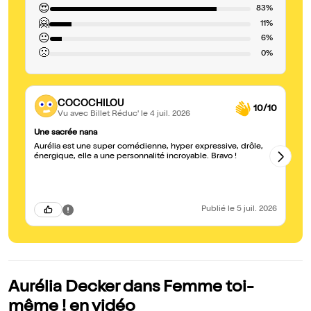
😍
83%
🤗
11%
😐
6%
🙁
0%
COCOCHILOU
10/10
Vu avec Billet Réduc'
le 4 juil. 2026
Une sacrée nana
Au
Aurélia est une super comédienne, hyper expressive, drôle,
To
énergique, elle a une personnalité incroyable. Bravo !
beaucoup r
Tale
es
Publié
le 5 juil. 2026
Aurélia Decker dans Femme toi-
même ! en vidéo