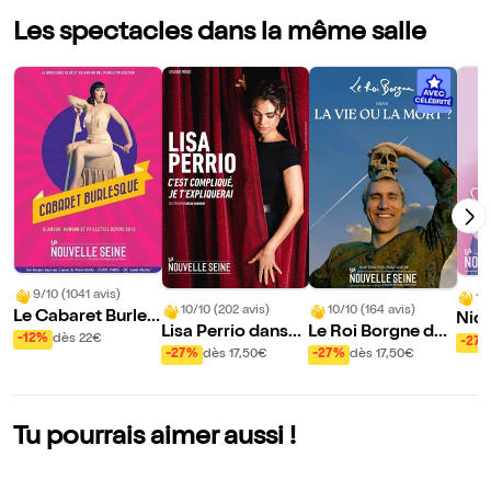
Les spectacles dans la même salle
9/10 (1041 avis)
10
10/10 (202 avis)
10/10 (164 avis)
Le Cabaret Burles
Nico
Lisa Perrio dans
Le Roi Borgne dan
que
ns 
-12%
dès 22€
-27
C'est compliqué, j
s La vie ou la mort
-27%
dès 17,50€
-27%
dès 17,50€
e t'expliquerai
?
Tu pourrais aimer aussi !