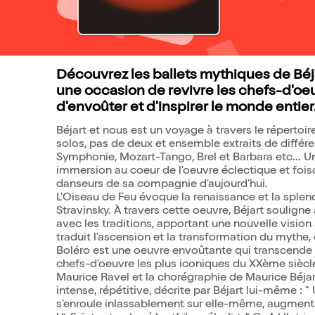
Découvrez les ballets mythiques de Béjar
une occasion de revivre les chefs-d'o
d'envoûter et d'inspirer le monde entier
Béjart et nous est un voyage à travers le réperto
solos, pas de deux et ensemble extraits de différen
Symphonie, Mozart-Tango, Brel et Barbara etc... Un
immersion au coeur de l'oeuvre éclectique et fois
danseurs de sa compagnie d'aujourd'hui.
L'Oiseau de Feu évoque la renaissance et la splen
Stravinsky. À travers cette oeuvre, Béjart souligne 
avec les traditions, apportant une nouvelle visio
traduit l'ascension et la transformation du mythe,
Boléro est une oeuvre envoûtante qui transcende l
chefs-d'oeuvre les plus iconiques du XXème siècle
Maurice Ravel et la chorégraphie de Maurice Béjart
intense, répétitive, décrite par Béjart lui-même : 
s'enroule inlassablement sur elle-même, augmenta