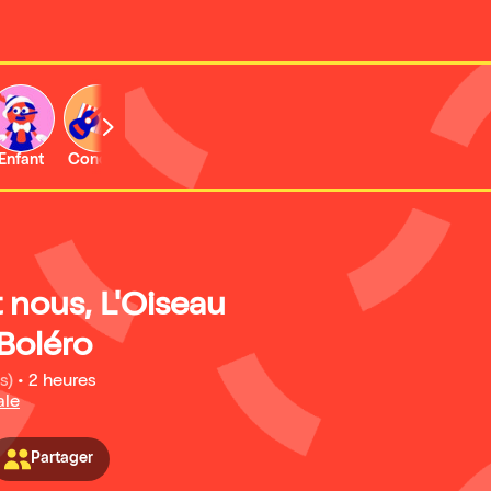
Enfant
Concert
Activité
Expo et musée
t nous, L'Oiseau
Boléro
s)
•
2 heures
ale
Partager