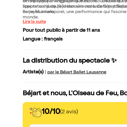
et finissant par engloutir la mélodie. " Ce ballet sy
Un triptyque chorégraphique incontournable qui r
spectateur jusqu'à la dernière note. Le Béjart Ball
l'opportunité de (re)découvrir ces ballets mythiqu
ce joyau intemporel, une performance qui fascine e
Seine Musicale.
monde.
Lire la suite
Pour tout public à partir de 11 ans
Langue : français
La distribution du spectacle ✨
Artiste(s) :
par le Béjart Ballet Lausanne
Béjart et nous, L'Oiseau de Feu, Bo
10/10
(2 avis)