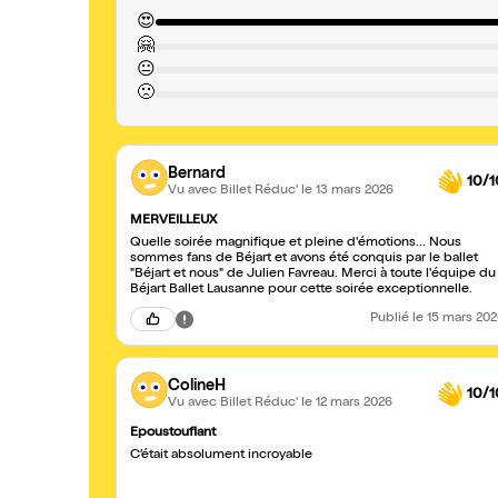
😍
🤗
😐
🙁
Bernard
10/1
Vu avec Billet Réduc'
le 13 mars 2026
MERVEILLEUX
Quelle soirée magnifique et pleine d'émotions... Nous
sommes fans de Béjart et avons été conquis par le ballet
"Béjart et nous" de Julien Favreau. Merci à toute l'équipe du
Béjart Ballet Lausanne pour cette soirée exceptionnelle.
Publié
le 15 mars 20
ColineH
10/1
Vu avec Billet Réduc'
le 12 mars 2026
Epoustouflant
C’était absolument incroyable