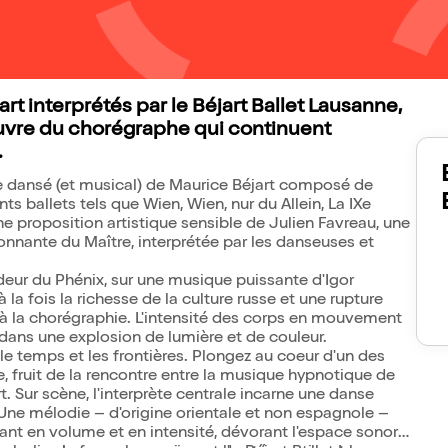
t interprétés par le Béjart Ballet Lausanne,
euvre du chorégraphe qui continuent
.
ire dansé (et musical) de Maurice Béjart composé de
ts ballets tels que Wien, Wien, nur du Allein, La IXe
e proposition artistique sensible de Julien Favreau, une
onnante du Maître, interprétée par les danseuses et
deur du Phénix, sur une musique puissante d'Igor
à la fois la richesse de la culture russe et une rupture
n à la chorégraphie. L'intensité des corps en mouvement
 dans une explosion de lumière et de couleur.
e temps et les frontières. Plongez au coeur d'un des
, fruit de la rencontre entre la musique hypnotique de
. Sur scène, l'interprète centrale incarne une danse
" Une mélodie – d'origine orientale et non espagnole –
nt en volume et en intensité, dévorant l'espace sonore