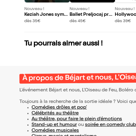
Nouveau !
Nouveau !
Nouveau !
Keziah Jones symp
Ballet Preljocaj prés
Hollywo
honique
ente Le Lac des cyg
nic : Avec
dès 35€
dès 45€
dès 39€
nes
e Sympho
assionato
u Herzog
Tu pourrais aimer aussi !
À propos de Béjart et nous, L'Ois
L’événement Béjart et nous, L'Oiseau de Feu, Boléro
Toujours à la recherche de la sortie idéale ? Voici qu
Comédies drôles et pop’
Célébrités au théâtre
Au théâtre, pour faire le plein d’émotions
Stand-up et humour
ou
soirée en comedy club
Comédies musicales