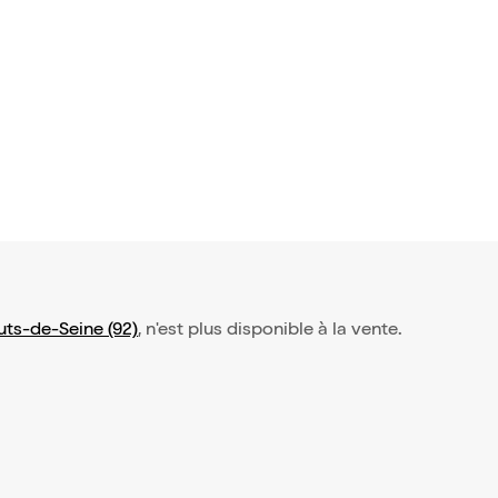
ère | par l
allet Lausa
uts-de-Seine (92)
, n'est plus disponible à la vente.