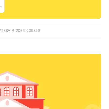
26
LATESV-R-2022-009859