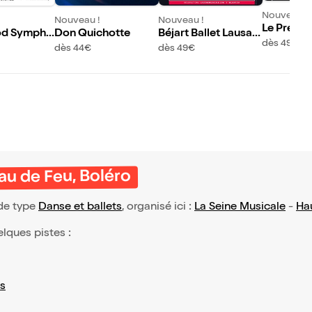
Nouveau !
Nouveau !
Nouveau !
Le Presbyt
od Sympho
Don Quichotte
Béjart Ballet Lausan
e Béjart B
dès 49€
 l'Orchestr
ne : Hommage à Ma
dès 44€
dès 49€
nne
nique App
urice Béjart
 et Mathie
eau de Feu, Boléro
 de type
Danse et ballets
, organisé ici :
La Seine Musicale
-
Ha
elques pistes :
s