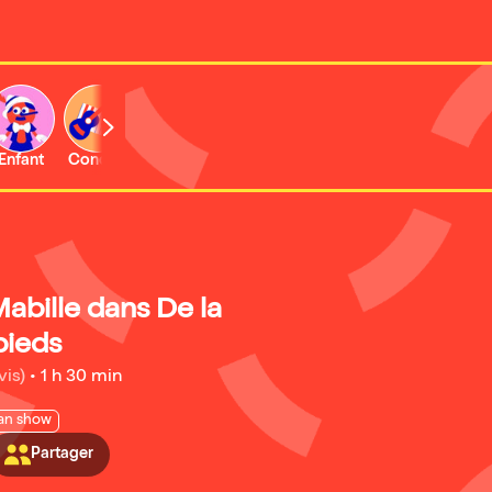
Enfant
Concert
Activité
abille dans De la
pieds
vis)
•
1 h 30 min
an show
Partager