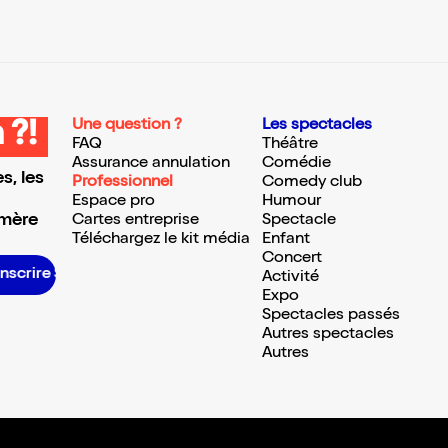
Une question ?
Les spectacles
 ?!
FAQ
Théâtre
Assurance annulation
Comédie
s, les
Professionnel
Comedy club
Espace pro
Humour
 mère
Cartes entreprise
Spectacle
Téléchargez le kit média
Enfant
Concert
’inscrire S’inscrire S’inscrire S’inscrire S’inscrire S’inscrire S’inscrire S’inscrire S’inscrire S’inscrire S’inscrire S’inscrire
Activité
Expo
Spectacles passés
Autres spectacles
Autres