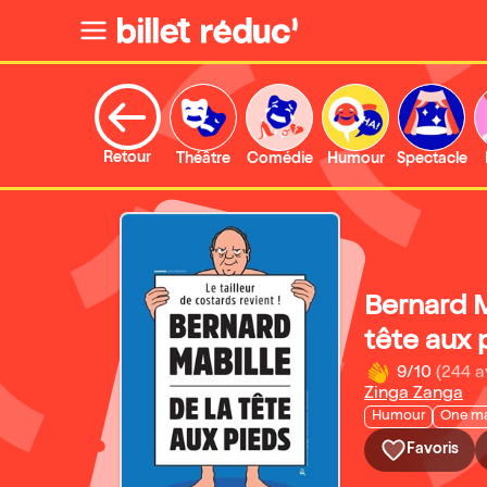
Retour
Théâtre
Comédie
Humour
Spectacle
Bernard M
tête aux 
9/10
(244 a
Zinga Zanga
Humour
One m
Favoris