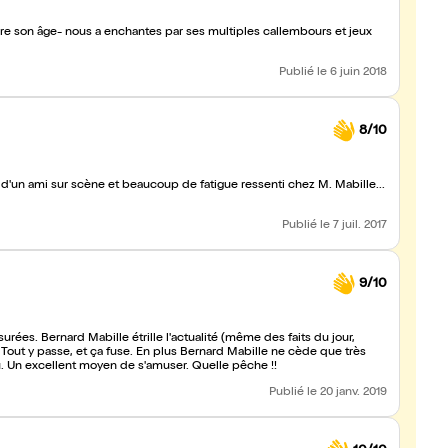
e son âge- nous a enchantes par ses multiples callembours et jeux
Publié
le 6 juin 2018
8/10
 d'un ami sur scène et beaucoup de fatigue ressenti chez M. Mabille...
Publié
le 7 juil. 2017
9/10
surées. Bernard Mabille étrille l'actualité (même des faits du jour,
ut. Tout y passe, et ça fuse. En plus Bernard Mabille ne cède que très
ilité d'un calembour ou une blague vu et revu. Un excellent moyen de s'amuser. Quelle pêche !!
Publié
le 20 janv. 2019