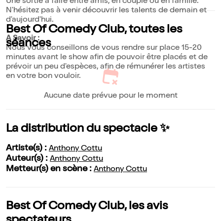
Une sortie à faire entre amis, en couple ou en famille.
N'hésitez pas à venir découvrir les talents de demain et
d'aujourd'hui.
Best Of Comedy Club, toutes les
A Savoir :
séances
Nous vous conseillons de vous rendre sur place 15-20
minutes avant le show afin de pouvoir être placés et de
prévoir un peu d'espèces, afin de rémunérer les artistes
en votre bon vouloir.
Aucune date prévue pour le moment
La distribution du spectacle ✨
Artiste(s) :
Anthony Cottu
Auteur(s) :
Anthony Cottu
Metteur(s) en scène :
Anthony Cottu
Best Of Comedy Club, les avis
spectateurs