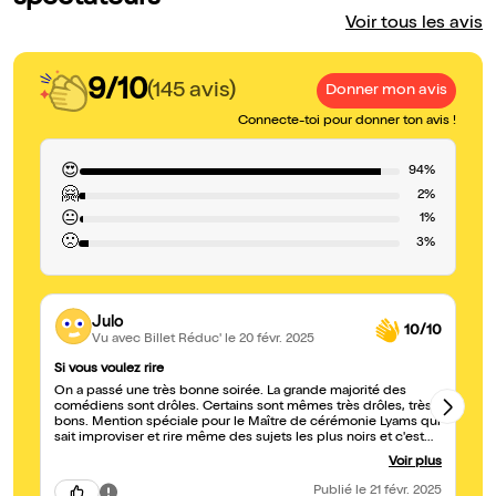
Voir tous les avis
9/10
(145 avis)
Donner mon avis
Connecte-toi pour donner ton avis !
😍
94%
🤗
2%
😐
1%
🙁
3%
Julo
10/10
Vu avec Billet Réduc'
le 20 févr. 2025
Si vous voulez rire
Ca
On a passé une très bonne soirée. La grande majorité des
Le
comédiens sont drôles. Certains sont mêmes très drôles, très
co
bons. Mention spéciale pour le Maître de cérémonie Lyams qui
Be
sait improviser et rire même des sujets les plus noirs et c'est
co
ce que je préfère.
ri
Voir plus
Publié
le 21 févr. 2025