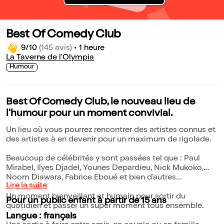
Best Of Comedy Club
9/10
(145 avis)
•
1 heure
La Taverne de l'Olympia
Humour
Best Of Comedy Club, le nouveau lieu de
l'humour pour un moment convivial.
Un lieu où vous pourrez rencontrer des artistes connus et
des artistes à en devenir pour un maximum de rigolade.
Beaucoup de célébrités y sont passées tel que : Paul
Mirabel, Ilyes Djadel, Younes Depardieu, Nick Mukoko,
Noom Diawara, Fabrice Eboué et bien d'autres...
Lire la suite
Un moment bienveillant et humain pour sortir du
Pour un public enfant à partir de 15 ans
quotidien et passer un super moment tous ensemble.
Langue : français