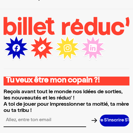
Tu veux être mon copain ?!
Reçois avant tout le monde nos idées de sorties,
les nouveautés et les réduc' !
A toi de jouer pour impressionner ta moitié, ta mère
ou ta tribu !
S’inscrire S’inscri
Adresse email pour la newsletter