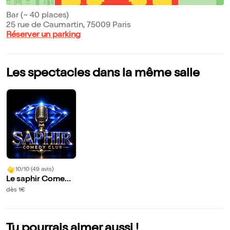
Bar (~ 40 places)
25 rue de Caumartin, 75009 Paris
Réserver un parking
Les spectacles dans la même salle
10/10 (49 avis)
Le saphir Comedy
Club
dès 1€
Tu pourrais aimer aussi !