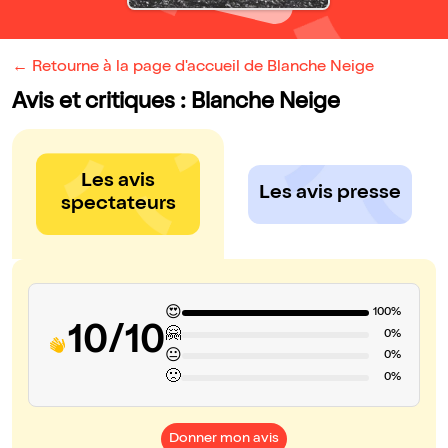
← Retourne à la page d'accueil de Blanche Neige
Avis et critiques : Blanche Neige
Les avis
Les avis presse
spectateurs
😍
100%
10/10
🤗
0%
😐
0%
🙁
0%
Donner mon avis