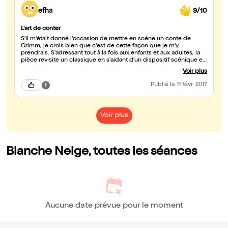
efha
9/10
L'art de conter
S'il m'était donné l'occasion de mettre en scène un conte de
Grimm, je crois bien que c'est de cette façon que je m'y
prendrais. S'adressant tout à la fois aux enfants et aux adultes, la
pièce revisite un classique en s'aidant d'un dispositif scénique et
technique incroyable. C'est autour d'un grand livre blanc que se
Voir plus
déploie cette histoire fantastique qui est celle du rêve et du
rapport de l'enfance à l'âge adulte. Comme dans les films de
Publié
le 11 févr. 2017
Pixars, les parents seront ravis de découvrir un univers coloré où
les jeux de lumière font travailler l'imaginaire, tout en éclairant
quelques recoins sombres. Après tout, les mythes sont faits pour
nous parler. En cela, la pièce est non seulement une belle
Voir plus
création, mais aussi intelligente. Le jeu de miroir entre Blanche-
Neige et la Reine (superbe méchante) est épatant, tout comme le
talent des comédiennes. On visite une large palette d'émotion
sans temps mort, de l'épouvante au rire le plus sonore. C'est donc
un merveilleux moment que l'on passe auprès d'une compagnie
Blanche Neige, toutes les séances
dont on sent à chaque seconde la maîtrise et le plaisir de jouer.
Plaisir partagé.
Aucune date prévue pour le moment