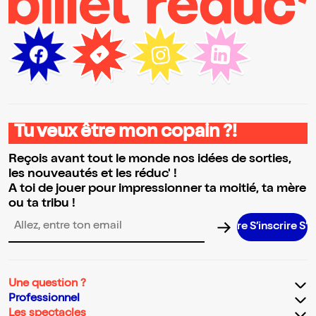
Tu veux être mon copain ?!
Reçois avant tout le monde nos idées de sorties,
les nouveautés et les réduc' !
A toi de jouer pour impressionner ta moitié, ta mère
ou ta tribu !
S’inscrire S’inscr
Adresse email pour la newsletter
Une question ?
Professionnel
Les spectacles