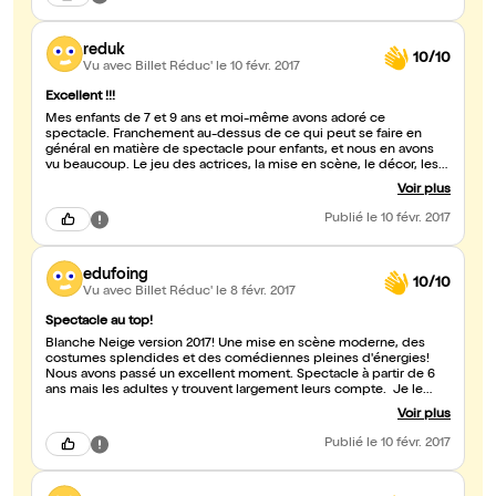
reduk
10/10
Vu avec Billet Réduc'
le 10 févr. 2017
Excellent !!!
Mes enfants de 7 et 9 ans et moi-même avons adoré ce
spectacle. Franchement au-dessus de ce qui peut se faire en
général en matière de spectacle pour enfants, et nous en avons
vu beaucoup. Le jeu des actrices, la mise en scène, le décor, les
costumes, la bande son, tout est réussi. La pièce est très bien
Voir plus
écrite et l'on ne s'ennuie pas une seconde. Un seul conseil,
courez-y vite !
Publié
le 10 févr. 2017
edufoing
10/10
Vu avec Billet Réduc'
le 8 févr. 2017
Spectacle au top!
Blanche Neige version 2017! Une mise en scène moderne, des
costumes splendides et des comédiennes pleines d'énergies!
Nous avons passé un excellent moment. Spectacle à partir de 6
ans mais les adultes y trouvent largement leurs compte. Je le
recommande vivement!
Voir plus
Publié
le 10 févr. 2017