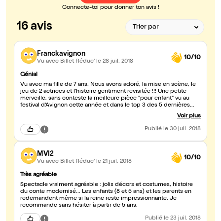
Connecte-toi pour donner ton avis !
16 avis
Franckavignon
10/10
Vu avec Billet Réduc'
le 28 juil. 2018
Génial
Vu avec ma fille de 7 ans. Nous avons adoré, la mise en scène, le
jeu de 2 actrices et l'histoire gentiment revisitée !!! Une petite
merveille, sans conteste la meilleure pièce "pour enfant" vu au
festival d'Avignon cette année et dans le top 3 des 5 dernières
années ! par contre avant 6-7 ans ça peut être un peu
Voir plus
impressionnant. La sorcière est particulièrement convaincante.
Publié
le 30 juil. 2018
MVI2
10/10
Vu avec Billet Réduc'
le 21 juil. 2018
Très agréable
Spectacle vraiment agréable : jolis décors et costumes, histoire
du conte modernisé... Les enfants (8 et 5 ans) et les parents en
redemandent même si la reine reste impressionnante. Je
recommande sans hésiter à partir de 5 ans.
Publié
le 23 juil. 2018