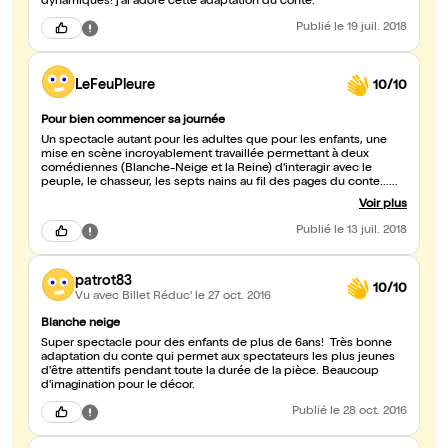
dynamiques! j'ai adoré cette adaptation du conte.
Publié
le 19 juil. 2018
LeFeuPleure
10/10
Pour bien commencer sa journée
Un spectacle autant pour les adultes que pour les enfants, une
mise en scène incroyablement travaillée permettant à deux
comédiennes (Blanche-Neige et la Reine) d'interagir avec le
peuple, le chasseur, les septs nains au fil des pages du conte...
réactualisé par la lecture d'une ado d'aujourd'hui. Les costumes et
Voir plus
le décor sont magnifiques et féeriques, le jeu de scène
impressionnant. Le charisme de la Reine pourrait conduire vos
Publié
le 13 juil. 2018
enfants à vous surprendre... A voir !
patrot83
10/10
Vu avec Billet Réduc'
le 27 oct. 2016
Blanche neige
Super spectacle pour des enfants de plus de 6ans! Très bonne
adaptation du conte qui permet aux spectateurs les plus jeunes
d'être attentifs pendant toute la durée de la pièce. Beaucoup
d'imagination pour le décor.
Publié
le 28 oct. 2016