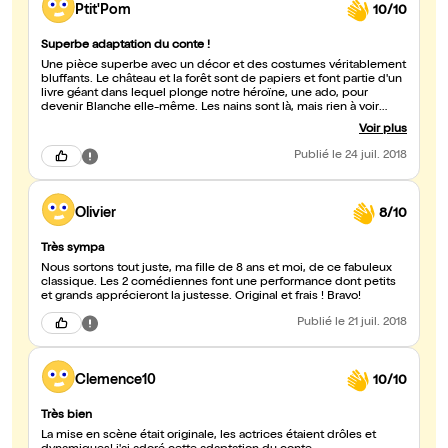
Ptit'Pom
10/10
Superbe adaptation du conte !
Une pièce superbe avec un décor et des costumes véritablement
bluffants. Le château et la forêt sont de papiers et font partie d'un
livre géant dans lequel plonge notre héroïne, une ado, pour
devenir Blanche elle-même. Les nains sont là, mais rien à voir
avec Disney, ils ne sont plus que de mignonnes lucioles. L'histoire
Voir plus
est modernisée avec une reine accro aux flashs des
photographes et une blanche neige naïve face aux produits de
Publié
le 24 juil. 2018
beauté que lui propose une vendeuse extravagante (qui n'est
autre que la reine). Le conte est là, pas de doute, mais avec un
questionnement actuel,qui me semblait (c'est mon interprétation,
rien n'est cité) critiquer les vices que l'on trouve de plus en plus
Olivier
8/10
sur les réseaux sociaux.
Très sympa
Nous sortons tout juste, ma fille de 8 ans et moi, de ce fabuleux
classique. Les 2 comédiennes font une performance dont petits
et grands apprécieront la justesse. Original et frais ! Bravo!
Publié
le 21 juil. 2018
Clemence10
10/10
Très bien
La mise en scène était originale, les actrices étaient drôles et