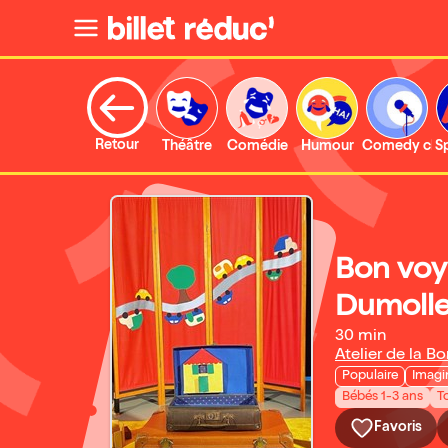
Retour
Théâtre
Comédie
Humour
Comedy clu
S
Bon voy
Dumolle
30 min
Atelier de la B
Populaire
Imagi
Bébés 1-3 ans
T
Favoris