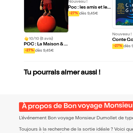
Nouveau !
Poc : les amis et les
bruits
dès 9,45€
-27%
Nouveau !
10/10 (8 avis)
Conte Go
POC : La Maison & L
dès 
-27%
es Objets
dès 9,45€
-27%
Tu pourrais aimer aussi !
À propos de Bon voyage Monsieu
L’événement Bon voyage Monsieur Dumollet de ty
Toujours à la recherche de la sortie idéale ? Voici qu