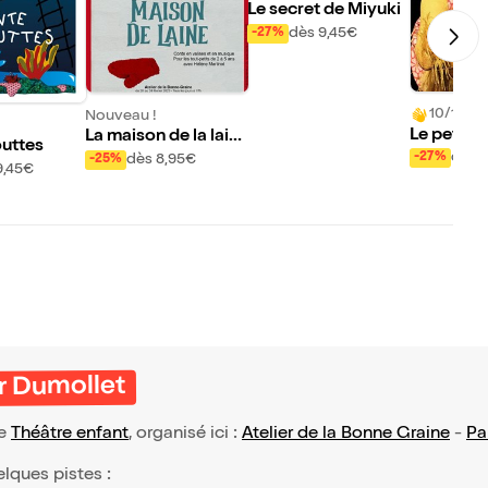
Le secret de Miyuki
dès 9,45€
-27%
10/10 (3 
Nouveau !
Le petit g
La maison de la lain
uttes
perroque
e
dès 
-27%
dès 8,95€
-25%
9,45€
r Dumollet
pe
Théâtre enfant
, organisé ici :
Atelier de la Bonne Graine
-
Pa
elques pistes :