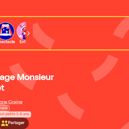
b
pectacle
Enfant
Concert
Activité
Expo et musée
age Monsieur
t
onne Graine
naire
out petits 3-6 ans
Partager