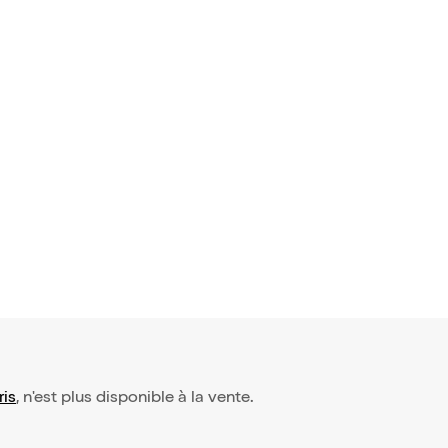
avis)
arçon et le
t
9,45€
ris
, n'est plus disponible à la vente.