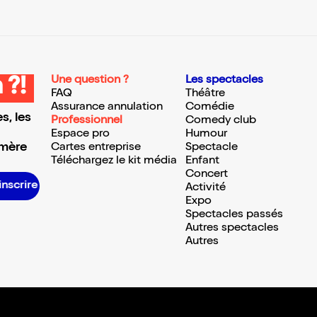
Une question ?
Les spectacles
 ?!
FAQ
Théâtre
Assurance annulation
Comédie
s, les
Professionnel
Comedy club
Espace pro
Humour
 mère
Cartes entreprise
Spectacle
Téléchargez le kit média
Enfant
Concert
S’inscrire S’inscrire S’inscrire S’inscrire S’inscrire S’inscrire S’inscrire S’inscrire S’inscrire S’inscrire S’inscrire S’inscrire
Activité
Expo
Spectacles passés
Autres spectacles
Autres